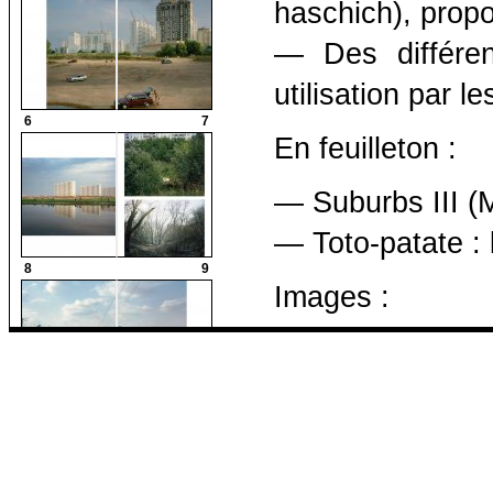
haschich), propo
— Des différen
utilisation par 
6
7
En feuilleton :
— Suburbs III (M
— Toto-patate : 
8
9
Images :
— Pastoral, pho
— Verdun, mémoir
10
11
— Comme un sol
Luisière