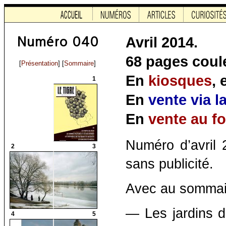
Avril 2014.
68 pages coule
[
Présentation
] [
Sommaire
]
En
kiosques
,
1
En
vente via l
En
vente au f
Numéro d’avril
2
3
sans publicité.
Avec au sommai
— Les jardins d
4
5