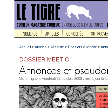
Accueil
>
Articles
>
Actualité
>
Dossiers
>
Meetic
>
Ann
DOSSIER MEETIC
Mis en ligne le vendredi 17 octobre 2008 ; mis à jour le 
PAR
SA
DU MÊM
-
Confe
-
Des bu
divers