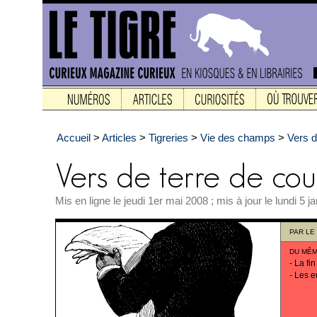
Accueil
>
Articles
>
Tigreries
>
Vie des champs
>
Vers d
Mis en ligne le jeudi 1er mai 2008 ; mis à jour le lundi 5 j
PAR
LE
DU MÊM
-
La fin
-
Les e