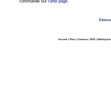
commande sur
cette page
.
Éditori
Accueil
|
Plan
|
Contacts
|
RSS
|
Mailing-list