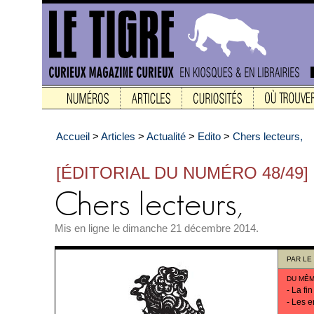
Accueil
>
Articles
>
Actualité
>
Edito
>
Chers lecteurs,
[ÉDITORIAL DU NUMÉRO 48/49]
Mis en ligne le dimanche 21 décembre 2014.
PAR
LE
DU MÊM
-
La fin
-
Les e