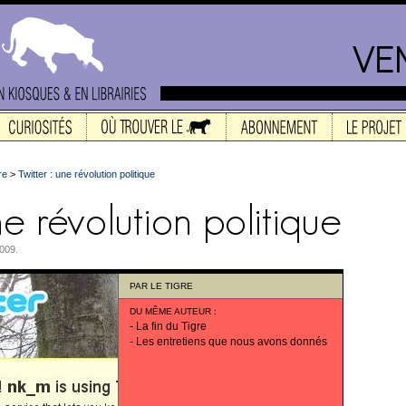
re
>
Twitter : une révolution politique
2009.
PAR
LE TIGRE
DU MÊME AUTEUR
:
-
La fin du Tigre
-
Les entretiens que nous avons donnés