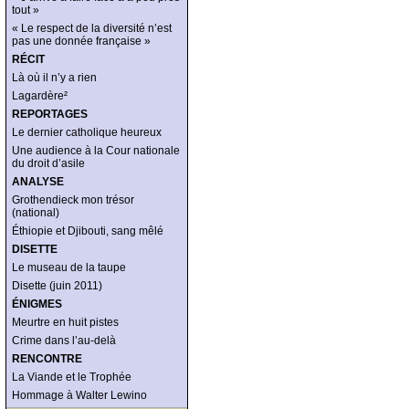
tout »
« Le respect de la diversité n’est
pas une donnée française »
RÉCIT
Là où il n’y a rien
Lagardère²
REPORTAGES
Le dernier catholique heureux
Une audience à la Cour nationale
du droit d’asile
ANALYSE
Grothendieck mon trésor
(national)
Éthiopie et Djibouti, sang mêlé
DISETTE
Le museau de la taupe
Disette (juin 2011)
ÉNIGMES
Meurtre en huit pistes
Crime dans l’au-delà
RENCONTRE
La Viande et le Trophée
Hommage à Walter Lewino