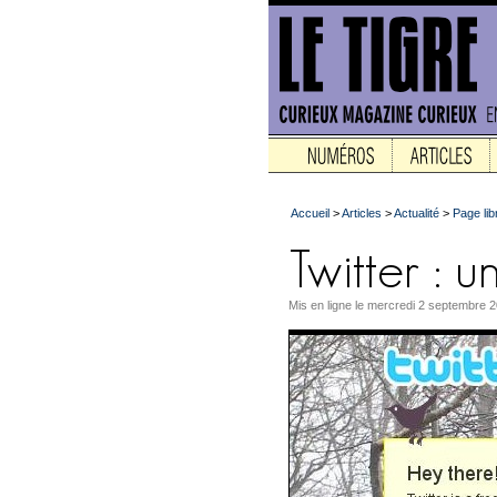
Accueil
>
Articles
>
Actualité
>
Page lib
Mis en ligne le mercredi 2 septembre 