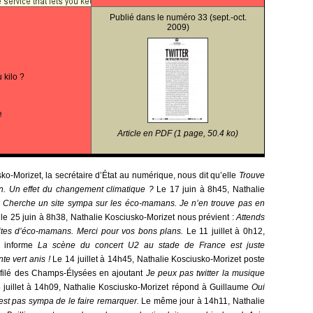
Publié dans le
numéro 33
(sept.-oct.
2009)
 kilo ?
e
Article en PDF (1 page, 50.4 ko)
ko-Morizet, la secrétaire d’État au numérique, nous dit qu’elle
Trouve
son. Un effet du changement climatique ?
Le 17 juin à 8h45, Nathalie
e
Cherche un site sympa sur les éco-mamans. Je n’en trouve pas en
 le 25 juin à 8h38, Nathalie Kosciusko-Morizet nous prévient :
Attends
sites d’éco-mamans. Merci pour vos bons plans.
Le 11 juillet à 0h12,
s informe
La scène du concert U2 au stade de France est juste
te vert anis !
Le 14 juillet à 14h45, Nathalie Kosciusko-Morizet poste
éfilé des Champs-Élysées en ajoutant
Je peux pas twitter la musique
 juillet à 14h09, Nathalie Kosciusko-Morizet répond à Guillaume
Oui
’est pas sympa de le faire remarquer.
Le même jour à 14h11, Nathalie