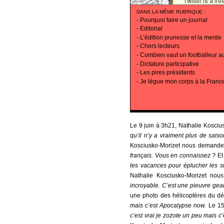
DANS LA MÊME RUBRIQUE
:
-
Pourquoi faire un journal
-
Editorial
-
L’édition jeunesse et la merde
-
Chers lecteurs
-
Combien vaut un footballeur au
-
Dictature participative
-
Les pires présidents
-
Je lègue mon corps à la Franc
Le 9 juin à 3h21, Nathalie Koscius
qu’il n’y a vraiment plus de sai
Kosciusko-Morizet nous demand
français. Vous en connaissez ?
Et
les vacances pour éplucher les 
Nathalie Kosciusko-Morizet nou
incroyable. C’est une pieuvre gean
une photo des hélicoptères du d
mais c’est Apocalypse now.
Le 15
c’est vrai je zozote un peu mais c