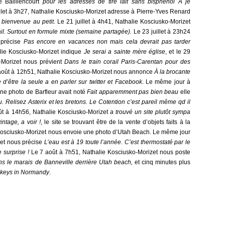
e Bailliencourt
pour les adresses de tire lait sans bisphenol A je
llet à 3h27, Nathalie Kosciusko-Morizet adresse à Pierre-Yves Renard
et bienvenue au petit
. Le 21 juillet à 4h41, Nathalie Kosciusko-Morizet
ail. Surtout en formule mixte (semaine partagée).
Le 23 juillet à 23h24
 précise
Pas encore en vacances non mais cela devrait pas tarder
alie Kosciusko-Morizet indique
Je serai a sainte mère église
, et le 29
o-Morizet nous prévient
Dans le train corail Paris-Carentan pour des
août à 12h51, Nathalie Kosciusko-Morizet nous annonce
À la brocante
 d’être la seule a en parler sur twitter et Facebook
. Le même jour à
ne photo de Barfleur avait noté
Fait apparemment pas bien beau
elle
au. Relisez Asterix et les bretons. Le Cotention c’est pareil même qd il
ût à 14h56, Nathalie Kosciusko-Morizet
a trouvé un site plutôt sympa
intage, a voir !
, le site se trouvant être de la vente d’objets faits à la
 Kosciusko-Morizet nous envoie une photo d’Utah Beach. Le même jour
et nous précise
L’eau est à 19 toute l’année. C’est thermostaté par le
 surprise !
Le 7 août à 7h51, Nathalie Kosciusko-Morizet nous poste
s le marais de Banneville derrière Utah beach,
et cinq minutes plus
keys in Normandy
.