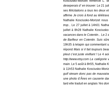
Kosciusko-Morizet remercie L. d
deseperais d’ en trouver.
Le 21 jui
ses
félicitations a tous les deux 
affirme
Je crois à fond au télétrav
Nathalie Kosciusko-Morizet nous
trop...
Le 27 juillet à 14h01 Nath
juillet à 8h28 Nathalie Kosciusk
vacances dans le Cotentin...
Le 2 
de Barfleur en Cotentin. Suis sûre
19h35 à lelapin qui commentant u
répond
Mais si il fait toujours be
pleut c’est juste vivifiant !
Le 4 ao
http://www.etsy.com La catégorie v
main. Le 5 août à 8h55, Nathalie
à 11h53 Nathalie Kosciusko-Moriz
gulf stream donc pas de mauvaise
une photo d’
Ânes en causerie dan
tard elle traduit en anglais
Yes don