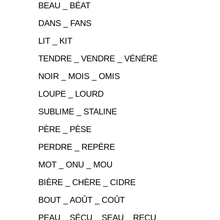
BEAU _ BÉAT
DANS _ FANS
LIT _ KIT
TENDRE _ VENDRE _ VÉNÉRÉ
NOIR _ MOIS _ OMIS
LOUPE _ LOURD
SUBLIME _ STALINE
PÈRE _ PÈSE
PERDRE _ REPÈRE
MOT _ ONU _ MOU
BIÈRE _ CHÈRE _ CIDRE
BOUT _ AOÛT _ COÛT
PEAU _ SÉCU _ SEAU _ REÇU