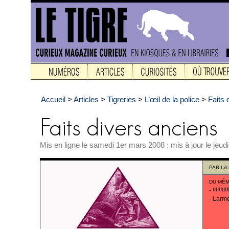
Accueil
>
Articles
>
Tigreries
>
L’œil de la police
>
Faits 
Mis en ligne le samedi 1er mars 2008 ; mis à jour le jeud
PAR
LA
DU MÊM
-
!!!!!!!!!!
-
Larm