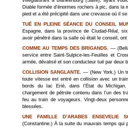
villégiaturant à Blankenburg (Saxe), ayant voul
Diable formée d’énormes rochers à pic, dans la
pied et a été précipité dans une crevasse où il se 
TUÉ EN PLEINE SÉANCE DU CONSEIL MUN
Espagne, dans la province de Ciudad-Réal, s
avoir pénétré dans la salle où était le conseil, on
COMME AU TEMPS DES BRIGANDS.
— (Bella
service entre Saint-Sulpice-les-Feuilles et Cr
armée, dévalisé et son conducteur tué par deux b
COLLISION SANGLANTE.
— (New York.) Un tr
toute vitesse est entré en collision avec un tra
bords du lac Erié, dans l’État du Michigan.
chargement de pétrole contenu dans l’un des trai
feu au train de voyageurs. Vingt-deux personne
blessées.
UNE FAMILLE D’ARABES ENSEVELIE 
(Constantine.) À la suite du mauvais temps qui 