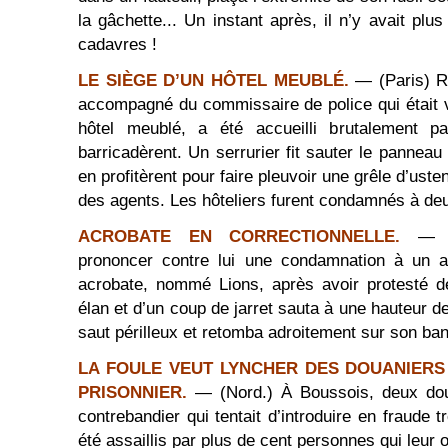
la gâchette... Un instant après, il n’y avait pl
cadavres !
LE SIÈGE D’UN HÔTEL MEUBLÉ.
— (Paris) Ru
accompagné du commissaire de police qui était 
hôtel meublé, a été accueilli brutalement p
barricadèrent. Un serrurier fit sauter le panneau
en profitèrent pour faire pleuvoir une grêle d’ust
des agents. Les hôteliers furent condamnés à de
ACROBATE EN CORRECTIONNELLE.
— (
prononcer contre lui une condamnation à un a
acrobate, nommé Lions, après avoir protesté d
élan et d’un coup de jarret sauta à une hauteur d
saut périlleux et retomba adroitement sur son ban
LA FOULE VEUT LYNCHER DES DOUANIERS
PRISONNIER.
— (Nord.) À Boussois, deux dou
contrebandier qui tentait d’introduire en fraude t
été assaillis par plus de cent personnes qui leur o