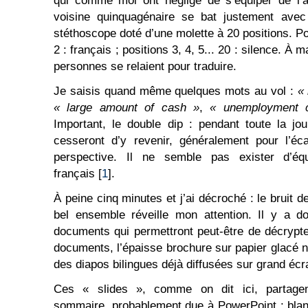
qui comme moi ont négligé de s’équiper de l’a
voisine quinquagénaire se bat justement avec
stéthoscope doté d’une molette à 20 positions. Pos
2 : français ; positions 3, 4, 5... 20 : silence. À 
personnes se relaient pour traduire.
Je saisis quand même quelques mots au vol :
« 
« large amount of cash »
,
« unemployment c
Important, le double dip : pendant toute la jo
cesseront d’y revenir, généralement pour l’
perspective. Il ne semble pas exister d’é
français [
1
].
À peine cinq minutes et j’ai décroché : le bruit d
bel ensemble réveille mon attention. Il y a d
documents qui permettront peut-être de décrypte
documents, l’épaisse brochure sur papier glacé 
des diapos bilingues déjà diffusées sur grand écr
Ces « slides », comme on dit ici, partage
sommaire, probablement due à PowerPoint : bla