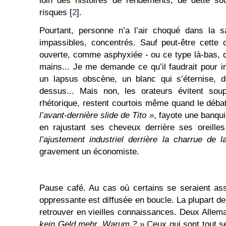
loin des histoires de rendements, de dette so
risques [
2
].
Pourtant, personne n’a l’air choqué dans la 
impassibles, concentrés. Sauf peut-être cette
ouverte, comme asphyxiée - ou ce type là-bas, q
mains... Je me demande ce qu’il faudrait pour i
un lapsus obscène, un blanc qui s’éternise, d
dessus... Mais non, les orateurs évitent sou
rhétorique, restent courtois même quand le déba
l’avant-dernière slide de Tito »
, fayote une banquiè
en rajustant ses cheveux derrière ses oreille
l’ajustement industriel derrière la charrue de 
gravement un économiste.
Pause café. Au cas où certains se seraient ass
oppressante est diffusée en boucle. La plupart d
retrouver en vieilles connaissances. Deux Allema
kein Geld mehr. Warum ? »
Ceux qui sont tout se