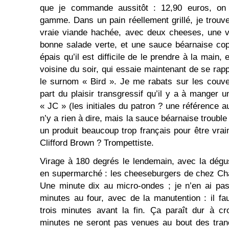
que je commande aussitôt : 12,90 euros, on 
gamme. Dans un pain réellement grillé, je tro
vraie viande hachée, avec deux cheeses, une v
bonne salade verte, et une sauce béarnaise copi
épais qu’il est difficile de le prendre à la main,
voisine du soir, qui essaie maintenant de se rap
le surnom « Bird ». Je me rabats sur les couve
part du plaisir transgressif qu’il y a à manger 
« JC » (les initiales du patron ? une référence au
n’y a rien à dire, mais la sauce béarnaise trouble
un produit beaucoup trop français pour être vrai
Clifford Brown ? Trompettiste.
Virage à 180 degrés le lendemain, avec la dégu
en supermarché : les cheeseburgers de chez Cha
Une minute dix au micro-ondes ; je n’en ai pas
minutes au four, avec de la manutention : il fau
trois minutes avant la fin. Ça paraît dur à cr
minutes ne seront pas venues au bout des tran