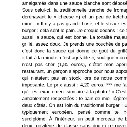
amalgamés dans une sauce blanche sont déposés 
Sous celui-ci, la traditionnelle tranche de froma
dorénavant le « cheese ») et un peu de ketchu
mine : « Il n’y a pas grand-chose, et le steack es
burger : cela sent le pain. Je croque dedans : cel
aussi la sauce, qui est bonne. La tonalité maje
grillé, assez doux. Je prends une bouchée de pai
c’est donc la sauce qui donne ce goût du grill
« fait à la minute, c’est agréable », souligne mo
n’est pas cher (1,85 euros), c’était mon apér
restaurant, un garçon s’approche pour nous appor
qui n’étaient pas en stock lors de notre comm
imposante. Le prix aussi : 4,20 euros. *** me fa
qu’il est exactement similaire à la photo ! » C’est
aimablement respectées : le pain de mie, légère
deux côtés. On est loin du traditionnel burger : «
typiquement européen, pensé comme tel »
surdiplômé. À l’intérieur, un petit morceau d
deux, privilège de classe sans doute) recouve