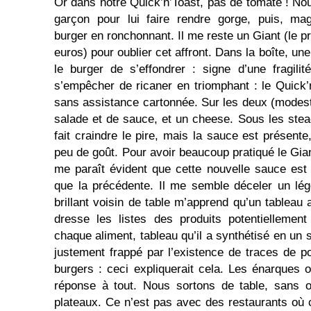
Or dans notre Quick’n’Toast, pas de tomate ! No
garçon pour lui faire rendre gorge, puis, mag
burger en ronchonnant. Il me reste un Giant (le p
euros) pour oublier cet affront. Dans la boîte, 
le burger de s’effondrer : signe d’une fragilit
s’empêcher de ricaner en triomphant : le Quick’n
sans assistance cartonnée. Sur les deux (modes
salade et de sauce, et un cheese. Sous les stea
fait craindre le pire, mais la sauce est présen
peu de goût. Pour avoir beaucoup pratiqué le Gia
me paraît évident que cette nouvelle sauce est
que la précédente. Il me semble déceler un lé
brillant voisin de table m’apprend qu’un tableau
dresse les listes des produits potentiellemen
chaque aliment, tableau qu’il a synthétisé en un s
justement frappé par l’existence de traces de p
burgers : ceci expliquerait cela. Les énarques 
réponse à tout. Nous sortons de table, sans o
plateaux. Ce n’est pas avec des restaurants où c