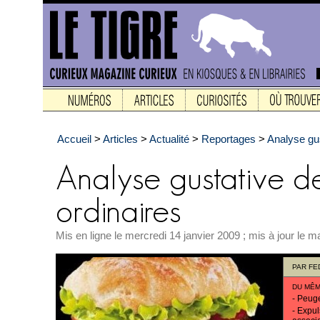
Accueil
>
Articles
>
Actualité
>
Reportages
>
Analyse gus
Mis en ligne le mercredi 14 janvier 2009 ; mis à jour le ma
PAR
FE
DU MÊM
-
Peuge
-
Expul