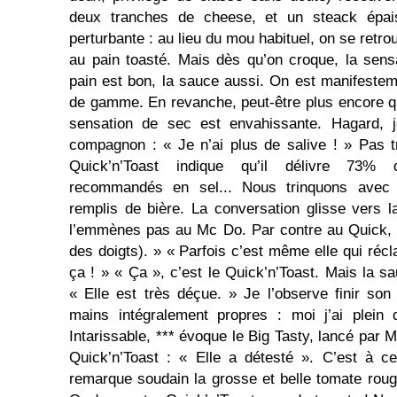
deux tranches de cheese, et un steack épai
perturbante : au lieu du mou habituel, on se retro
au pain toasté. Mais dès qu’on croque, la sensa
pain est bon, la sauce aussi. On est manifestem
de gamme. En revanche, peut-être plus encore q
sensation de sec est envahissante. Hagard, 
compagnon : « Je n’ai plus de salive ! » Pas t
Quick’n’Toast indique qu’il délivre 73% d
recommandés en sel... Nous trinquons avec 
remplis de bière. La conversation glisse vers 
l’emmènes pas au Mc Do. Par contre au Quick, 
des doigts). » « Parfois c’est même elle qui réc
ça ! » « Ça », c’est le Quick’n’Toast. Mais la sa
« Elle est très déçue. » Je l’observe finir so
mains intégralement propres : moi j’ai plein 
Intarissable, *** évoque le Big Tasty, lancé par
Quick’n’Toast : « Elle a détesté ». C’est à c
remarque soudain la grosse et belle tomate rouge