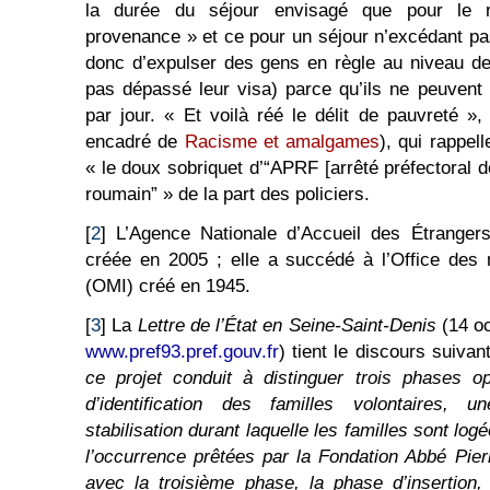
la durée du séjour envisagé que pour le 
provenance » et ce pour un séjour n’excédant pas
donc d’expulser des gens en règle au niveau des
pas dépassé leur visa) parce qu’ils ne peuvent 
par jour. « Et voilà réé le délit de pauvreté »,
encadré de
Racisme et amalgames
), qui rappel
« le doux sobriquet d’“APRF [arrêté préfectoral de
roumain” » de la part des policiers.
[
2
] L’Agence Nationale d’Accueil des Étranger
créée en 2005 ; elle a succédé à l’Office des 
(OMI) créé en 1945.
[
3
] La
Lettre de l’État en Seine-Saint-Denis
(14 oc
www.pref93.pref.gouv.fr
) tient le discours suivan
ce projet conduit à distinguer trois phases o
d’identification des familles volontaires, 
stabilisation durant laquelle les familles sont l
l’occurrence prêtées par la Fondation Abbé Pierr
avec la troisième phase, la phase d’insertion,