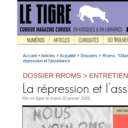
Accueil
>
Articles
>
Actualité
>
Dossiers
>
Rroms, "Gita
répression et l’assistance
DOSSIER RROMS > ENTRETIEN
Mis en ligne le mardi 20 janvier 2009.
PAR
SA