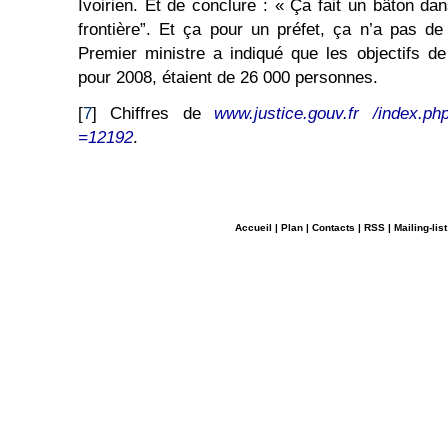
Ivoirien. Et de conclure : « Ça fait un bâton da
frontière”. Et ça pour un préfet, ça n’a pas d
Premier ministre a indiqué que les objectifs de 
pour 2008, étaient de 26 000 personnes.
[
7
] Chiffres de
www.justice.gouv.fr /index.ph
=12192
.
Accueil
|
Plan
|
Contacts
|
RSS
|
Mailing-list