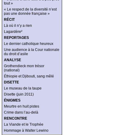
tout »
« Le respect de la diversité n’est
pas une donnée française »
RÉCIT
Là où il n’y a rien
Lagardère²
REPORTAGES
Le dernier catholique heureux
Une audience à la Cour nationale
du droit d’asile
ANALYSE
Grothendieck mon trésor
(national)
Éthiopie et Djibouti, sang mêlé
DISETTE
Le museau de la taupe
Disette (juin 2011)
ÉNIGMES
Meurtre en huit pistes
Crime dans l’au-delà
RENCONTRE
La Viande et le Trophée
Hommage à Walter Lewino