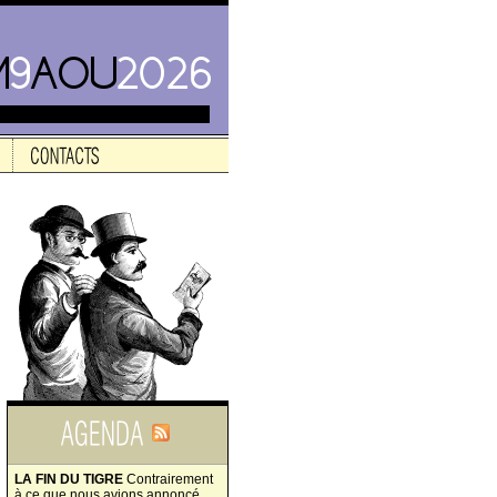
LA FIN DU TIGRE
Contrairement
à ce que nous avions annoncé