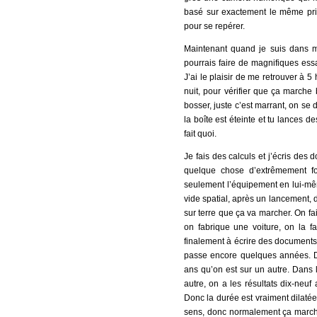
basé sur exactement le même prin
pour se repérer.
Maintenant quand je suis dans m
pourrais faire de magnifiques essa
J’ai le plaisir de me retrouver à 
nuit, pour vérifier que ça marche
bosser, juste c’est marrant, on se d
la boîte est éteinte et tu lances d
fait quoi.
Je fais des calculs et j’écris des 
quelque chose d’extrêmement fo
seulement l’équipement en lui-même
vide spatial, après un lancement,
sur terre que ça va marcher. On fai
on fabrique une voiture, on la f
finalement à écrire des documents. 
passe encore quelques années. Don
ans qu’on est sur un autre. Dans 
autre, on a les résultats dix-neuf 
Donc la durée est vraiment dilatée
sens, donc normalement ça marche.