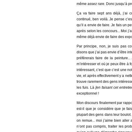
même assez rare. Donc jusqu’à pré
Ça va faire sept ans déjà, j’ai 
continué, ben voilà. Je pense c’e
qu’il a envie de faire. Je fais un p
après selon les concours... Moi j’a
même déjà envie de faire des expo
Par principe, non, je suis pas cont
disons que j’ai pas envie d’être in
préfèrerais faire de la peinture
m’intéresser et où je peux être à
intéressant, c’est que c’est une not
vie, et après effectivement y a ne
trouve rarement des gens intéressés 
les fuis. Là
[en faisant cet entretie
exceptionnel !
Mon discours finalement par rapp
est-il que je considère que je fa
plupart des gens dans leur boulot. 
on remue... moi j’aime bien aller
n’ont pas compris, traiter les pr