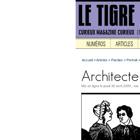
Accueil
>
Articles
>
Paroles
>
Portrait
Mis en ligne le jeudi 30 avril 2009 ; mis 