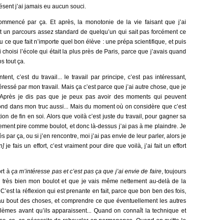
sent j’ai jamais eu aucun souci.
commencé par ça. Et après, la monotonie de la vie faisant que j’ai
st un parcours assez standard de quelqu’un qui sait pas forcément ce
eu ce que fait n’importe quel bon élève : une prépa scientifique, et puis
i choisi l’école qui était la plus près de Paris, parce que j’avais quand
s tout ça.
ent, c’est du travail... le travail par principe, c’est pas intéressant,
téressé par mon travail. Mais ça c’est parce que j’ai autre chose, que je
... Après je dis pas que je peux pas avoir des moments qui peuvent
 fond dans mon truc aussi... Mais du moment où on considère que c’est
ion de fin en soi. Alors que voilà c’est juste du travail, pour gagner sa
ttement pire comme boulot, et donc là-dessus j’ai pas à me plaindre. Je
par ça, ou si j’en rencontre, moi j’ai pas envie de leur parler, alors je
n]
je fais un effort, c’est vraiment pour dire que voilà, j’ai fait un effort
ort à
ça m’intéresse pas et c’est pas ça que j’ai envie de faire
, toujours
is très bien mon boulot et que je vais même nettement au-delà de la
C’est la réflexion qui est prenante en fait, parce que bon ben des fois,
 au bout des choses, et comprendre ce que éventuellement les autres
oblèmes avant qu’ils apparaissent... Quand on connaît la technique et