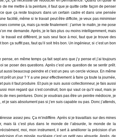
se, ça, ça nécessite de reboucler en permanence. Quand on quitte le
 de me mettre à la peinture, il faut que je quitte cette façon de penser
 Parce que ça reste toujours dans un certain cadre et dans une pensée
ine facilité, même si le travail peut être difficile, je veux pas minimiser
oses comme ça, mais ça reste finalement : j’arrive le matin, je me pose
 qu’on me demande. Après, je le fais plus ou moins intelligemment, mais
le travail est différent, je suis seul face à moi, faut que je trouve des
est bon ça suffit pas, faut qu’il soit très bon. Un ingénieur, si c’est un bon
j’y pense, en même temps ça fait sept ans que j’y pense et j’ai toujours
oi se poser des questions. Après c’est une question de se sentir prêt.
aut aussi beaucoup peindre et c’est un peu un cercle vicieux. En même
t prêt un jour ? Y a une peur effectivement à faire ça toute la journée,
 puis il faut produire. Et puis je suis aussi collectionneur, je fais aussi
ssi mon regard qui s’est construit, bon qui vaut ce qu’il vaut, mais je
-vis de mes peintures. Donc je voudrais pas être un peintre médiocre, je
, et je sais absolument pas si j’en suis capable ou pas. Donc j’attends,
ntéresse assez peu. Ça m’indiffère. Après si je travaillais sur des mines
er, mais là c’est plus dans le monde de l’absurde, le monde de la
écisément, moi, mon instrument, il sert à améliorer la précision d’un
 précision d’un missile nucléaire c’est un petit peu absurde. Après, de