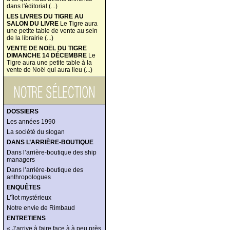
dans l'éditorial (...)
LES LIVRES DU TIGRE AU
SALON DU LIVRE
Le Tigre aura
une petite table de vente au sein
de la librairie (...)
VENTE DE NOËL DU TIGRE
DIMANCHE 14 DÉCEMBRE
Le
Tigre aura une petite table à la
vente de Noël qui aura lieu (...)
DOSSIERS
Les années 1990
La société du slogan
DANS L’ARRIÈRE-BOUTIQUE
Dans l’arrière-boutique des ship
managers
Dans l’arrière-boutique des
anthropologues
ENQUÊTES
L’îlot mystérieux
Notre envie de Rimbaud
ENTRETIENS
« J’arrive à faire face à à peu près