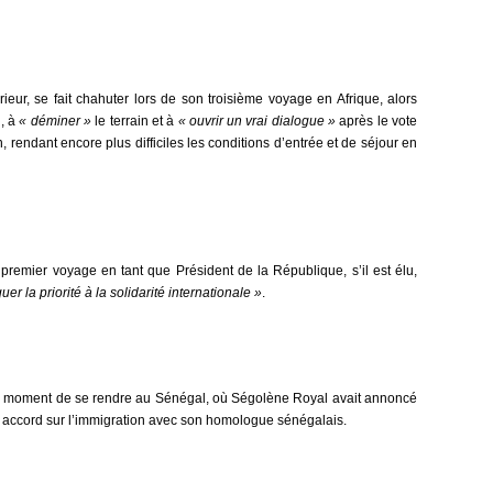
érieur, se fait chahuter lors de son troisième voyage en Afrique, alors
n, à
« déminer »
le terrain et à
« ouvrir un vrai dialogue »
après le vote
n, rendant encore plus difficiles les conditions d’entrée et de séjour en
remier voyage en tant que Président de la République, s’il est élu,
er la priorité à la solidarité internationale »
.
r moment de se rendre au Sénégal, où Ségolène Royal avait annoncé
 un accord sur l’immigration avec son homologue sénégalais.