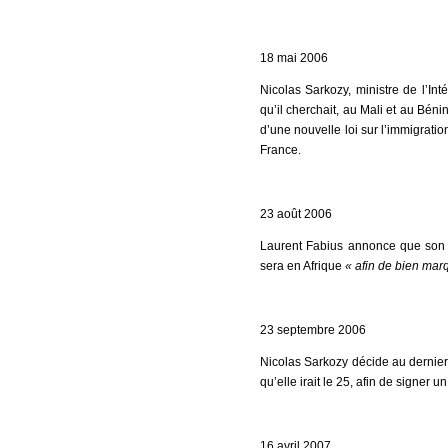
18 mai 2006
Nicolas Sarkozy, ministre de l’Int
qu’il cherchait, au Mali et au Béni
d’une nouvelle loi sur l’immigratio
France.
23 août 2006
Laurent Fabius annonce que son p
sera en Afrique
« afin de bien marqu
23 septembre 2006
Nicolas Sarkozy décide au dernie
qu’elle irait le 25, afin de signer
16 avril 2007