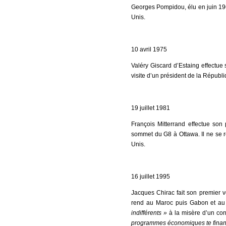
Georges Pompidou, élu en juin 196
Unis.
10 avril 1975
Valéry Giscard d’Estaing effectue 
visite d’un président de la Répub
19 juillet 1981
François Mitterrand effectue son
sommet du G8 à Ottawa. Il ne se re
Unis.
16 juillet 1995
Jacques Chirac fait son premier v
rend au Maroc puis Gabon et au
indifférents »
à la misère d’un co
programmes économiques te finan