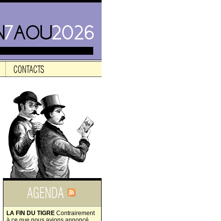
LA FIN DU TIGRE
Contrairement
à ce que nous avions annoncé