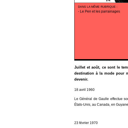
DANS LA MÊME RUBRIQUE
:
-
Le Pen et les parrainages
Juillet et août, ce sont le t
destination à la mode pour n
devenir.
18 avril 1960
Le Général de Gaulle effectue s
États-Unis, au Canada, en Guyane e
23 février 1970