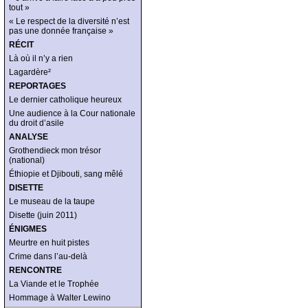
tout »
« Le respect de la diversité n’est
pas une donnée française »
RÉCIT
Là où il n’y a rien
Lagardère²
REPORTAGES
Le dernier catholique heureux
Une audience à la Cour nationale
du droit d’asile
ANALYSE
Grothendieck mon trésor
(national)
Éthiopie et Djibouti, sang mêlé
DISETTE
Le museau de la taupe
Disette (juin 2011)
ÉNIGMES
Meurtre en huit pistes
Crime dans l’au-delà
RENCONTRE
La Viande et le Trophée
Hommage à Walter Lewino