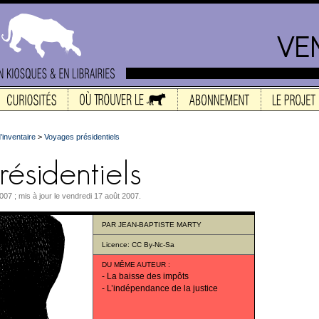
’inventaire
>
Voyages présidentiels
007 ; mis à jour le vendredi 17 août 2007.
PAR
JEAN-BAPTISTE MARTY
Licence:
CC By-Nc-Sa
DU MÊME AUTEUR
:
-
La baisse des impôts
-
L’indépendance de la justice