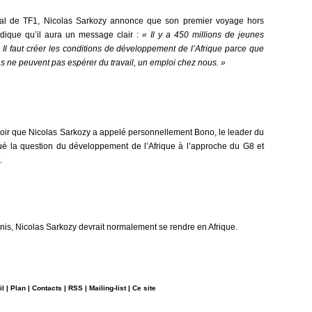
rnal de TF1, Nicolas Sarkozy annonce que son premier voyage hors
indique qu’il aura un message clair :
« Il y a 450 millions de jeunes
 Il faut créer les conditions de développement de l’Afrique parce que
ns ne peuvent pas espérer du travail, un emploi chez nous. »
avoir que Nicolas Sarkozy a appelé personnellement Bono, le leader du
ué la question du développement de l’Afrique à l’approche du G8 et
.
is, Nicolas Sarkozy devrait normalement se rendre en Afrique.
il
|
Plan
|
Contacts
|
RSS
|
Mailing-list
|
Ce site