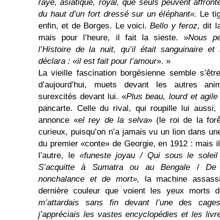
rayé, asiatique, royal, que seuls peuvent affro
du haut d’un fort dressé sur un éléphant«.
Le ti
enfin, et de Borges. Le voici.
Bello y feroz,
dit 
mais pour l’heure, il fait la sieste. »
Nous p
l’Histoire de la nuit, qu’il était sanguinaire e
déclara : «il est fait pour l’amour
».
»
La vieille fascination borgésienne semble s’êt
d’aujourd’hui, muets devant les autres anim
surexcités devant lui. «
Plus beau, lourd et agile
pancarte. Celle du rival, qui roupille lui aussi, 
annonce «
el rey de la selva
» (le roi de la forê
curieux, puisqu’on n’a jamais vu un lion dans une 
du premier «conte» de Georgie, en 1912 : mais i
l’autre, le
«funeste joyau / Qui sous le solei
S’acquitte à Sumatra ou au Bengale
/
De s
nonchalance et de mort»,
la machine assassi
dernière couleur que voient les yeux morts d
m’attardais sans fin devant l’une des cages
j’appréciais les vastes encyclopédies et les livre