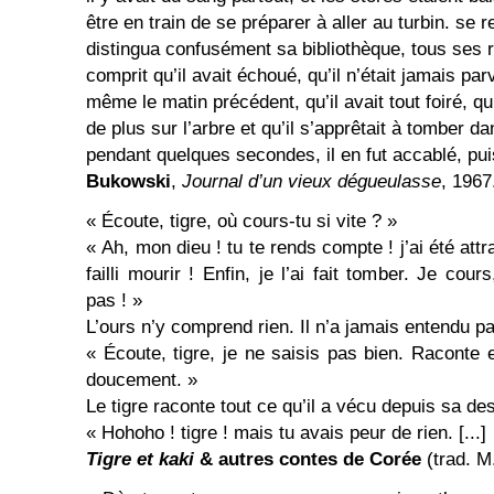
être en train de se préparer à aller au turbin. se re
distingua confusément sa bibliothèque, tous ses r
comprit qu’il avait échoué, qu’il n’était jamais pa
même le matin précédent, qu’il avait tout foiré, qu’
de plus sur l’arbre et qu’il s’apprêtait à tomber da
pendant quelques secondes, il en fut accablé, pu
Bukowski
,
Journal d’un vieux dégueulasse
, 1967
« Écoute, tigre, où cours-tu si vite ? »
« Ah, mon dieu ! tu te rends compte ! j’ai été attr
failli mourir ! Enfin, je l’ai fait tomber. Je cour
pas ! »
L’ours n’y comprend rien. Il n’a jamais entendu pa
« Écoute, tigre, je ne saisis pas bien. Raconte 
doucement. »
Le tigre raconte tout ce qu’il a vécu depuis sa de
« Hohoho ! tigre ! mais tu avais peur de rien. [...]
Tigre et kaki
& autres
contes de Corée
(trad. M