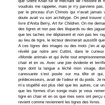
que Shere Khan fût le méchant de l’histoire et 
voudrais me rappeler, mais je n’y parviens pas,
par le pinceau d’un Chinois qui n’avait jamais
doute avait vu son archétype. On peut trouver c
livre d’Anita Berry,
Art for Children
. On me demand
des tigres et non pas des léopards ou des jagua
que les taches me déplaisent et non pas les ray
au lieu de tigre, le lecteur devinerait aussitôt que
A ces tigres des images ou des mots j’en ai aj
révélé par notre ami Cuttini, dans le curieux
«Monde animal» et qui évite tout emprisonnemen
chair et en os. Avec une joie évidente et terrifi
tigre dont la langue a léché mon visage, dont 
caressante s’est posée sur ma tête et qui,
prédecesseurs, avait de l’odeur et du poids. Je ne
m’a stupéfié est plus réel que les autres, car u
que les formes d’un songe mais je veux remerc
tigre en chair et en os que mes sens ont perçu c
revient comme reviennent les tigres des livres.