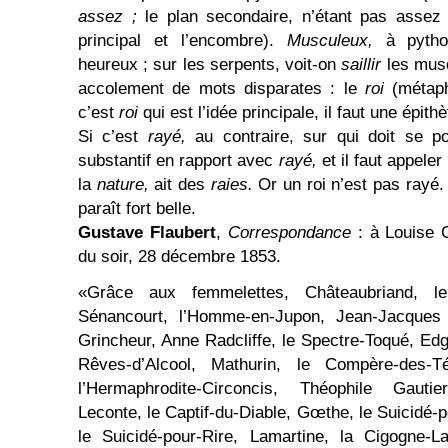
assez ;
le plan secondaire, n’étant pas asse
principal et l’encombre).
Musculeux,
à pyth
heureux ; sur les serpents, voit-on
saillir
les mus
accolement de mots disparates : le
roi
(métap
c’est
roi
qui est l’idée principale, il faut une épith
Si c’est
rayé,
au contraire, sur qui doit se por
substantif en rapport avec
rayé,
et il faut appele
la
nature,
ait des
raies.
Or un roi n’est pas rayé. 
paraît fort belle.
Gustave Flaubert
,
Correspondance
: à Louise C
du soir, 28 décembre 1853.
«Grâce aux femmelettes, Châteaubriand, le
Sénancourt, l’Homme-en-Jupon, Jean-Jacques 
Grincheur, Anne Radcliffe, le Spectre-Toqué, E
Rêves-d’Alcool, Mathurin, le Compère-des-
l’Hermaphrodite-Circoncis, Théophile Gautier,
Leconte, le Captif-du-Diable, Gœthe, le Suicidé-
le Suicidé-pour-Rire, Lamartine, la Cigogne-L