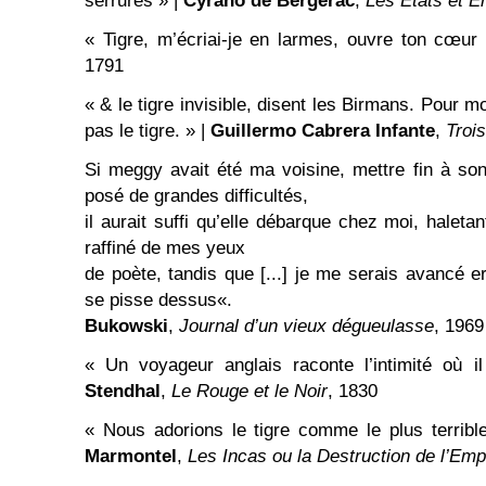
serrures » |
Cyrano de Bergerac
,
Les États et E
« Tigre, m’écriai-je en larmes, ouvre ton cœur
1791
« & le tigre invisible, disent les Birmans. Pour mo
pas le tigre. » |
Guillermo Cabrera Infante
,
Trois
Si meggy avait été ma voisine, mettre fin à so
posé de grandes difficultés,
il aurait suffi qu’elle débarque chez moi, haletan
raffiné de mes yeux
de poète, tandis que [...] je me serais avancé e
se pisse dessus«.
Bukowski
,
Journal d’un vieux dégueulasse
, 1969
« Un voyageur anglais raconte l’intimité où il
Stendhal
,
Le Rouge et le Noir
, 1830
« Nous adorions le tigre comme le plus terribl
Marmontel
,
Les Incas ou la Destruction de l’Emp