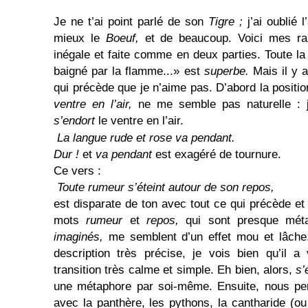
Je ne t’ai point parlé de son
Tigre ;
j’ai oublié 
mieux le
Boeuf,
et de beaucoup. Voici mes ra
inégale et faite comme en deux parties. Toute la
baigné par la flamme...» est
superbe.
Mais il y 
qui précède que je n’aime pas. D’abord la position
ventre en l’air,
ne me semble pas naturelle :
s’endort
le ventre en l’air.
La langue rude et rose va pendant.
Dur !
et
va pendant
est exagéré de tournure.
Ce vers :
Toute rumeur s’éteint autour de son repos,
est disparate de ton avec tout ce qui précède et
mots
rumeur
et
repos,
qui sont presque mét
imaginés,
me semblent d’un effet mou et lâche.
description très précise, je vois bien qu’il 
transition très calme et simple. Eh bien, alors,
s’
une métaphore par soi-même. Ensuite, nous per
avec la panthère, les pythons, la cantharide (ou