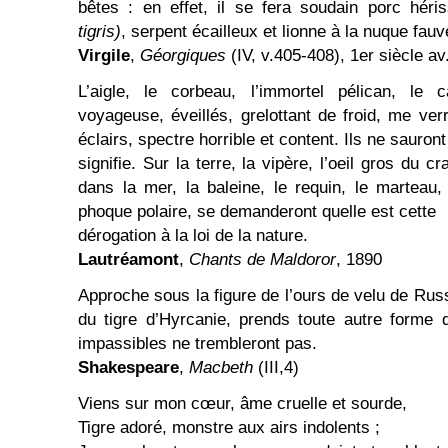
bêtes : en effet, il se fera soudain porc héri
tigris)
, serpent écailleux et lionne à la nuque fauv
Virgile
,
Géorgiques
(IV, v.405-408), 1er siècle av
L’aigle, le corbeau, l’immortel pélican, le
voyageuse, éveillés, grelottant de froid, me ver
éclairs, spectre horrible et content. Ils ne sauron
signifie. Sur la terre, la vipère, l’oeil gros du cr
dans la mer, la baleine, le requin, le marteau, 
phoque polaire, se demanderont quelle est cette
dérogation à la loi de la nature.
Lautréamont
,
Chants de Maldoror
, 1890
Approche sous la figure de l’ours de velu de Rus
du tigre d’Hyrcanie, prends toute autre forme 
impassibles ne trembleront pas.
Shakespeare
,
Macbeth
(III,4)
Viens sur mon cœur, âme cruelle et sourde,
Tigre adoré, monstre aux airs indolents ;