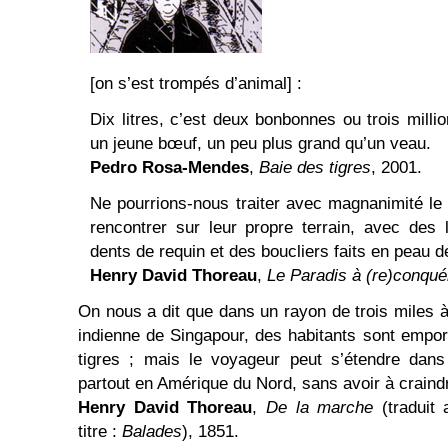
[on s’est trompés d’animal] :
Dix litres, c’est deux bonbonnes ou trois milli
un jeune bœuf, un peu plus grand qu’un veau.
Pedro Rosa-Mendes
,
Baie des tigres
, 2001.
Ne pourrions-nous traiter avec magnanimité le re
rencontrer sur leur propre terrain, avec des
dents de requin et des boucliers faits en peau de
Henry David Thoreau
,
Le Paradis à (re)conquér
On nous a dit que dans un rayon de trois miles à 
indienne de Singapour, des habitants sont empo
tigres ; mais le voyageur peut s’étendre dans
partout en Amérique du Nord, sans avoir à craind
Henry David Thoreau
,
De la marche
(traduit
titre :
Balades
), 1851.