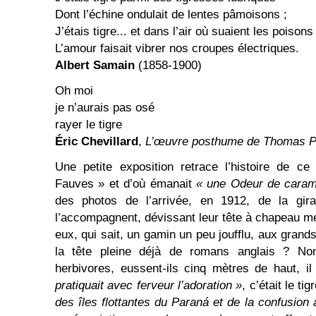
Dont l’échine ondulait de lentes pâmoisons ;
J’étais tigre... et dans l’air où suaient les poisons
L’amour faisait vibrer nos croupes électriques.
Albert Samain
(1858-1900)
Oh moi
je n’aurais pas osé
rayer le tigre
Éric Chevillard
,
L’œuvre posthume de Thomas Pi
Une petite exposition retrace l’histoire de ce
Fauves » et d’où émanait
« une Odeur de carame
des photos de l’arrivée, en 1912, de la gir
l’accompagnent, dévissant leur tête à chapeau me
eux, qui sait, un gamin un peu joufflu, aux gra
la tête pleine déjà de romans anglais ? No
herbivores, eussent-ils cinq mètres de haut, i
pratiquait avec ferveur l’adoration »
, c’était le tig
des îles flottantes du Paraná et de la confusion