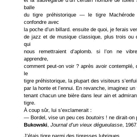
et la sauvegarde d’un certain nombre de toiles 
balle
du tigre préhistorique — le tigre Machéro
confondre avec
la poche d’un billard. ensuite de quoi, je ferais v
de jazz et de musique classique, plus trois ou
qui
nous remettraient d’aplomb. si l’on ne vib
apprendre,
comment peut-on voir ? après avoir contemplé, de
le
tigre préhistorique, la plupart des visiteurs s’enfui
par la honte et l’ennui. En revanche, imaginez un 
tenant chacun une bière dans leur ain et admira
tigre.
À coup sûr, lui s’exclamerait :
— Bordel, vise un peu ces
boutoirs
! ne dirait-on
Bukowski
,
Journal d’un vieux dégueulasse
, 1967
J’étais tigre parmi des tigresses lubriques