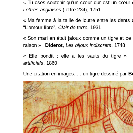
« Tu oses soutenir qu’un cœur dur est un cœur d
Lettres anglaises
(lettre 234), 1751
« Ma femme à la taille de loutre entre les dents 
“L’amour libre”,
Clair de terre
, 1931
« Son mari en était jaloux comme un tigre et ce n
raison » |
Diderot
,
Les bijoux indiscrets
, 1748
« Elle bondit ; elle a les sauts du tigre » 
artificiels
, 1860
Une citation en images... : un tigre dessiné par
B