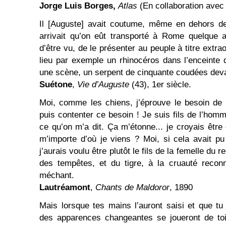
Jorge Luis Borges,
Atlas
(En collaboration ave
Il [Auguste] avait coutume, même en dehors des
arrivait qu’on eût transporté à Rome quelque a
d’être vu, de le présenter au peuple à titre extra
lieu par exemple un rhinocéros dans l’enceinte d
une scène, un serpent de cinquante coudées devan
Suétone
,
Vie d’Auguste
(43), 1er siècle.
Moi, comme les chiens, j’éprouve le besoin de l’
puis contenter ce besoin ! Je suis fils de l’hom
ce qu’on m’a dit. Ça m’étonne... je croyais être
m’importe d’où je viens ? Moi, si cela avait p
j’aurais voulu être plutôt le fils de la femelle du 
des tempêtes, et du tigre, à la cruauté recon
méchant.
Lautréamont
,
Chants de Maldoror
, 1890
Mais lorsque tes mains l’auront saisi et que tu 
des apparences changeantes se joueront de to