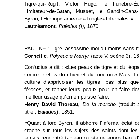
Tigre-qui-Rugit, Victor Hugo, le Funèbre-Éc
l’Imitateur-de-Satan, Musset, le Gandin-Sans-C
Byron, l’Hippopotame-des-Jungles-Infernales.»
Lautréamont
,
Poésies (I),
1870
PAULINE : Tigre, assassine-moi du moins sans m
Corneille
,
Polyeucte Martyr
(acte V, scène 3), 1
Confucius a dit : «Les peaux de tigre et du léop
comme celles du chien et du mouton.» Mais il 
culture d’apprivoiser les tigres, pas plus q
féroces, et tanner leurs peaux pour en faire d
meilleur usage qu’on en puisse faire.
Henry David Thoreau
,
De la marche
(traduit
titre :
Balades
), 1851.
«Quant à lord Byron, il abhorre l’infernal éclat 
crache sur tous les sujets des saints dont les 
jamais rencontré tableau ou statue approchant d’