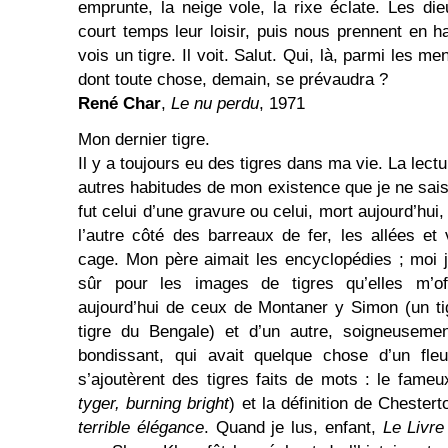
emprunte, la neige vole, la rixe éclate. Les di
court temps leur loisir, puis nous prennent en h
vois un tigre. Il voit. Salut. Qui, là, parmi les m
dont toute chose, demain, se prévaudra ?
René Char
,
Le nu perdu
, 1971
Mon dernier tigre.
Il y a toujours eu des tigres dans ma vie. La lect
autres habitudes de mon existence que je ne sais
fut celui d’une gravure ou celui, mort aujourd’hui,
l’autre côté des barreaux de fer, les allées e
cage. Mon père aimait les encyclopédies ; moi je
sûr pour les images de tigres qu’elles m’of
aujourd’hui de ceux de Montaner y Simon (un ti
tigre du Bengale) et d’un autre, soigneuseme
bondissant, qui avait quelque chose d’un fleu
s’ajoutèrent des tigres faits de mots : le fame
tyger, burning bright
) et la définition de Chester
terrible élégance
. Quand je lus, enfant,
Le Livre