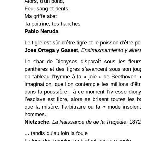
Alors, d’un bond,
Feu, sang et dents,
Ma griffe abat
Ta poitrine, tes hanches
Pablo Neruda
Le tigre est sûr d’être tigre et le poisson d’être p
Jose Ortega y Gasset
,
Ensimismamiento y alter
Le char de Dionysos disparaît sous les fleur
panthères et des tigres s’avancent sous son jo
en tableau l’hymne à la « joie » de Beethoven, 
imagination, que l’on contemple les millions d’ê
dans la poussière : à ce moment l’ivresse dion
l’esclave est libre, alors se brisent toutes les b
que la misère, l’arbitraire ou la « mode insolen
hommes.
Nietzsche
,
La Naissance de de la Tragédie
, 187
... tandis qu’au loin la foule
Le long des temples va hurlant, vivante houle,