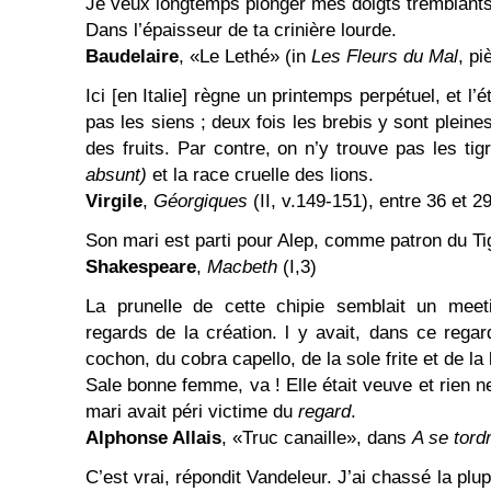
Je veux longtemps plonger mes doigts tremblant
Dans l’épaisseur de ta crinière lourde.
Baudelaire
, «Le Lethé» (in
Les Fleurs du Mal
, p
Ici [en Italie] règne un printemps perpétuel, et l
pas les siens ; deux fois les brebis y sont pleine
des fruits. Par contre, on n’y trouve pas les ti
absunt)
et la race cruelle des lions.
Virgile
,
Géorgiques
(II, v.149-151), entre 36 et 2
Son mari est parti pour Alep, comme patron du Ti
Shakespeare
,
Macbeth
(I,3)
La prunelle de cette chipie semblait un mee
regards de la création. l y avait, dans ce regar
cochon, du cobra capello, de la sole frite et de la
Sale bonne femme, va ! Elle était veuve et rien n
mari avait péri victime du
regard
.
Alphonse Allais
, «Truc canaille», dans
A se tord
C’est vrai, répondit Vandeleur. J’ai chassé la plu