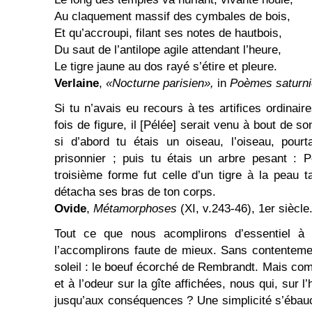
Au claquement massif des cymbales de bois,
Et qu’accroupi, filant ses notes de hautbois,
Du saut de l’antilope agile attendant l’heure,
Le tigre jaune au dos rayé s’étire et pleure.
Verlaine
,
«Nocturne parisien»,
in
Poèmes saturn
Si tu n’avais eu recours à tes artifices ordinai
fois de figure, il [Pélée] serait venu à bout de 
si d’abord tu étais un oiseau, l’oiseau, pour
prisonnier ; puis tu étais un arbre pesant : Pé
troisième forme fut celle d’un tigre à la peau t
détacha ses bras de ton corps.
Ovide
,
Métamorphoses
(XI, v.243-46), 1er siècle
Tout ce que nous acomplirons d’essentiel à pa
l’accomplirons faute de mieux. Sans contenteme
soleil : le boeuf écorché de Rembrandt. Mais com
et à l’odeur sur la gîte affichées, nous qui, sur 
jusqu’aux conséquences ? Une simplicité s’ébauch