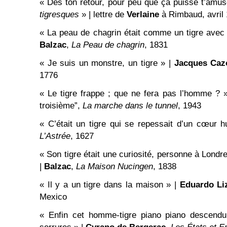
« Dès ton retour, pour peu que ça puisse t’amus
tigresques
» | lettre de
Verlaine
à Rimbaud, avril
« La peau de chagrin était comme un tigre avec leq
Balzac
,
La Peau de chagrin
, 1831
« Je suis un monstre, un tigre » |
Jacques
Caz
1776
« Le tigre frappe ; que ne fera pas l’homme ? 
troisième”,
La marche dans le tunnel
, 1943
« C’était un tigre qui se repessait d’un cœur 
L’Astrée
, 1627
« Son tigre était une curiosité, personne à Londres
|
Balzac
,
La Maison Nucingen
, 1838
« Il y a un tigre dans la maison » |
Eduardo Li
Mexico
« Enfin cet homme-tigre piano piano descendu