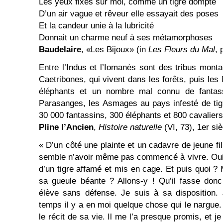
Les yeux fixés sur moi, comme un tigre dompté
D’un air vague et rêveur elle essayait des poses
Et la candeur unie à la lubricité
Donnait un charme neuf à ses métamorphoses
Baudelaire
, «Les Bijoux» (in
Les Fleurs du Mal
,
Entre l’Indus et l’Iomanès sont des tribus mont
Caetribones, qui vivent dans les forêts, puis les 
éléphants et un nombre mal connu de fantass
Parasanges, les Asmages au pays infesté de tig
30 000 fantassins, 300 éléphants et 800 cavaliers
Pline l’Ancien
,
Histoire naturelle
(VI, 73), 1er siè
« D’un côté une plainte et un cadavre de jeune fill
semble n’avoir même pas commencé à vivre. Oui,
d’un tigre affamé et mis en cage. Et puis quoi ? 
sa gueule béante ? Allons-y ! Qu’il fasse don
élève sans défense. Je suis à sa disposition.
temps il y a en moi quelque chose qui le nargue.
le récit de sa vie. Il me l’a presque promis, et je 