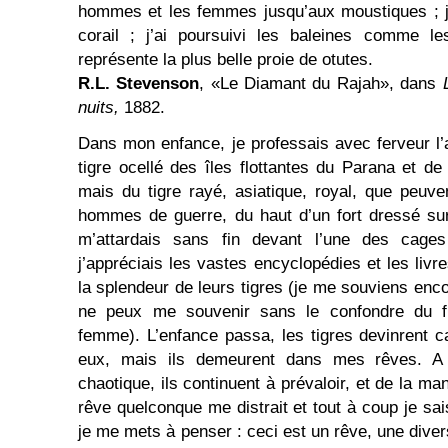
hommes et les femmes jusqu’aux moustiques ; j’
corail ; j’ai poursuivi les baleines comme le
représente la plus belle proie de otutes.
R.L. Stevenson
, «Le Diamant du Rajah», dans
nuits,
1882.
Dans mon enfance, je professais avec ferveur l’a
tigre ocellé des îles flottantes du Parana et d
mais du tigre rayé, asiatique, royal, que peuve
hommes de guerre, du haut d’un fort dressé sur
m’attardais sans fin devant l’une des cages
j’appréciais les vastes encyclopédies et les livre
la splendeur de leurs tigres (je me souviens enc
ne peux me souvenir sans le confondre du fr
femme). L’enfance passa, les tigres devinrent 
eux, mais ils demeurent dans mes rêves. A
chaotique, ils continuent à prévaloir, et de la ma
rêve quelconque me distrait et tout à coup je sai
je me mets à penser : ceci est un rêve, une dive