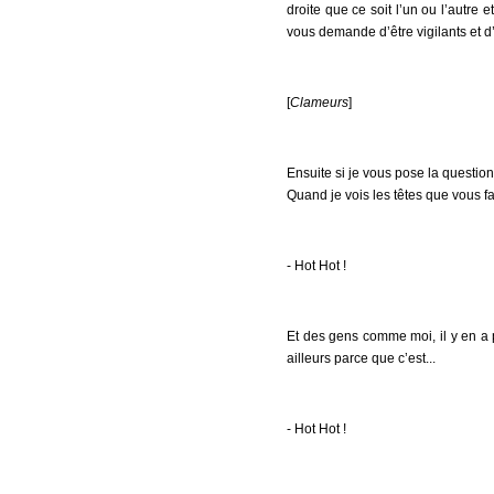
droite que ce soit l’un ou l’autre 
vous demande d’être vigilants et d’
[
Clameurs
]
Ensuite si je vous pose la question
Quand je vois les têtes que vous fa
- Hot Hot !
Et des gens comme moi, il y en a p
ailleurs parce que c’est...
- Hot Hot !