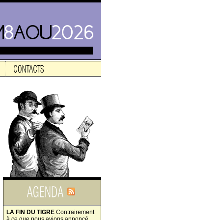
LA FIN DU TIGRE
Contrairement
à ce que nous avions annoncé