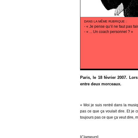
DANS LA MÊME RUBRIQUE
:
-
« Je pense qu’il ne faut pas fair
-
« ... Un coach personnel ? »
Paris, le 18 février 2007. Lor
entre deux morceaux.
« Moi je suis rentré dans la musiq
pas ce que ça voulait dire. Et je c
toujours pas ce que ça veut dire, 
[
Clameurs
]