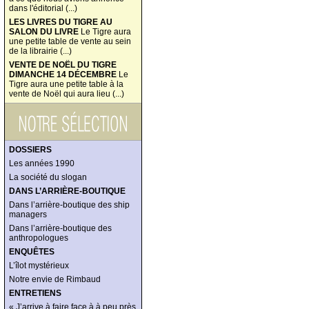
dans l'éditorial (...)
LES LIVRES DU TIGRE AU
SALON DU LIVRE
Le Tigre aura
une petite table de vente au sein
de la librairie (...)
VENTE DE NOËL DU TIGRE
DIMANCHE 14 DÉCEMBRE
Le
Tigre aura une petite table à la
vente de Noël qui aura lieu (...)
DOSSIERS
Les années 1990
La société du slogan
DANS L’ARRIÈRE-BOUTIQUE
Dans l’arrière-boutique des ship
managers
Dans l’arrière-boutique des
anthropologues
ENQUÊTES
L’îlot mystérieux
Notre envie de Rimbaud
ENTRETIENS
« J’arrive à faire face à à peu près