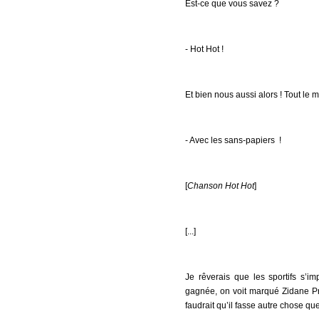
Est-ce que vous savez ?
- Hot Hot !
Et bien nous aussi alors ! Tout le mo
- Avec les sans-papiers !
[
Chanson Hot Hot
]
[...]
Je rêverais que les sportifs s’
gagnée, on voit marqué Zidane Prés
faudrait qu’il fasse autre chose que