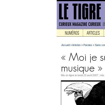
Accueil
>
Articles
>
Paroles
>
Sans co
Mis en ligne le lundi 23 avril 2007 ; mi