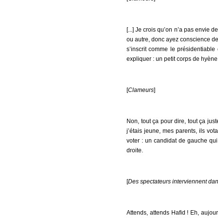
[...] Je crois qu’on n’a pas envie 
ou autre, donc ayez conscience de 
s’inscrit comme le présidentiable 
expliquer : un petit corps de hyèn
[
Clameurs
]
Non, tout ça pour dire, tout ça just
j’étais jeune, mes parents, ils vot
voter : un candidat de gauche qu
droite.
[
Des spectateurs interviennent dan
Attends, attends Hafid ! Eh, aujour