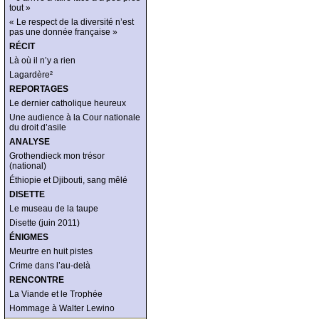
tout »
« Le respect de la diversité n’est
pas une donnée française »
RÉCIT
Là où il n’y a rien
Lagardère²
REPORTAGES
Le dernier catholique heureux
Une audience à la Cour nationale
du droit d’asile
ANALYSE
Grothendieck mon trésor
(national)
Éthiopie et Djibouti, sang mêlé
DISETTE
Le museau de la taupe
Disette (juin 2011)
ÉNIGMES
Meurtre en huit pistes
Crime dans l’au-delà
RENCONTRE
La Viande et le Trophée
Hommage à Walter Lewino