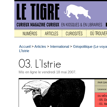
Accueil
>
Articles
>
International
>
Géopolitique (Le voy
L’Istrie
Mis en ligne le vendredi 18 mai 2007.
PAR
DA
Licence
DU MÊM
-
05. D
-
01. It