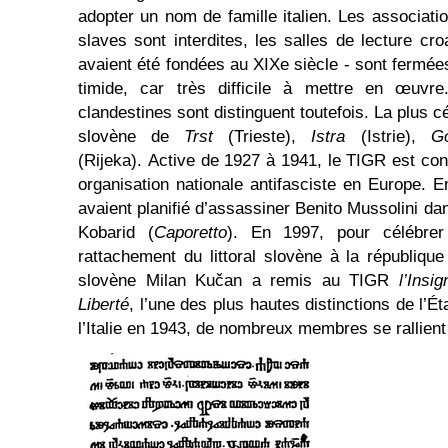
adopter un nom de famille italien. Les associatio
slaves sont interdites, les salles de lecture cr
avaient été fondées au XIXe siècle - sont fermée
timide, car très difficile à mettre en œuvre
clandestines sont distinguent toutefois. La plus
slovène de
Trst
(Trieste),
Istra
(Istrie),
Go
(Rijeka). Active de 1927 à 1941, le TIGR est c
organisation nationale antifasciste en Europe.
avaient planifié d’assassiner Benito Mussolini dan
Kobarid (
Caporetto
). En 1997, pour célébrer
rattachement du littoral slovène à la république
slovène Milan Kučan a remis au TIGR
l’Insi
Liberté
, l’une des plus hautes distinctions de l’Ét
l’Italie en 1943, de nombreux membres se rallient