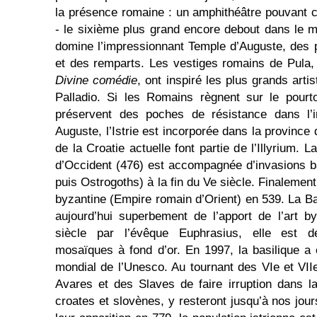
la présence romaine : un amphithéâtre pouvant 
- le sixième plus grand encore debout dans le m
domine l’impressionnant Temple d’Auguste, des 
et des remparts. Les vestiges romains de Pula,
Divine comédie
, ont inspiré les plus grands arti
Palladio. Si les Romains règnent sur le pourto
préservent des poches de résistance dans l’in
Auguste, l’Istrie est incorporée dans la province d
de la Croatie actuelle font partie de l’Illyrium. 
d’Occident (476) est accompagnée d’invasions b
puis Ostrogoths) à la fin du Ve siècle. Finalement,
byzantine (Empire romain d’Orient) en 539. La B
aujourd’hui superbement de l’apport de l’art b
siècle par l’évêque Euphrasius, elle est 
mosaïques à fond d’or. En 1997, la basilique a
mondial de l’Unesco. Au tournant des VIe et VIIe
Avares et des Slaves de faire irruption dans l
croates et slovènes, y resteront jusqu’à nos jou