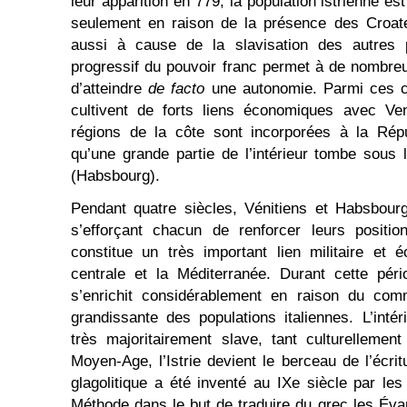
leur apparition en 779, la population istrienne es
seulement en raison de la présence des Croat
aussi à cause de la slavisation des autres pe
progressif du pouvoir franc permet à de nombreu
d’atteindre
de facto
une autonomie. Parmi ces cen
cultivent de forts liens économiques avec Ven
régions de la côte sont incorporées à la Répu
qu’une grande partie de l’intérieur tombe sous 
(Habsbourg).
Pendant quatre siècles, Vénitiens et Habsbourge
s’efforçant chacun de renforcer leurs positio
constitue un très important lien militaire et 
centrale et la Méditerranée. Durant cette péri
s’enrichit considérablement en raison du co
grandissante des populations italiennes. L’intér
très majoritairement slave, tant culturellemen
Moyen-Age, l’Istrie devient le berceau de l’écritu
glagolitique a été inventé au IXe siècle par les
Méthode dans le but de traduire du grec les Éva