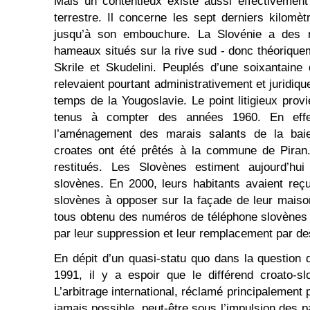
Mais un contentieux existe aussi effectivement
terrestre. Il concerne les sept derniers kilomèt
jusqu’à son embouchure. La Slovénie a des r
hameaux situés sur la rive sud - donc théoriquem
Skrile et Skudelini. Peuplés d’une soixantaine
relevaient pourtant administrativement et juridiqu
temps de la Yougoslavie. Le point litigieux provi
tenus à compter des années 1960. En effe
l’aménagement des marais salants de la baie
croates ont été prêtés à la commune de Piran.
restitués. Les Slovènes estiment aujourd’h
slovènes. En 2000, leurs habitants avaient re
slovènes à opposer sur la façade de leur maiso
tous obtenu des numéros de téléphone slovènes 
par leur suppression et leur remplacement par d
En dépit d’un quasi-statu quo dans la question 
1991, il y a espoir que le différend croato-sl
L’arbitrage international, réclamé principalement 
jamais possible, peut-être sous l’impulsion des 