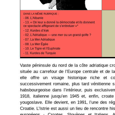
DANS LA MÊME RUBRIQUE
:
-
06. L’Albanie
-
13. « On leur a donné la démocratie et ils donnent
ce spectacle affligeant de s’entretuer »*
-
12. Kurdes d’Irak
-
02. L’Adriatique — une mer ou un grand golfe ?
-
07. La Mer Adriatique
-
08. La Mer Égée
-
10. Le Tigre et l’Euphrate
-
11. Kurdes de Turquie
Vaste péninsule du nord de la côte adriatique croa
située au carrefour de l’Europe centrale et de l
elle offre un visage historique riche et co
successivement romaine, plus tard vénitienne s
habsbourgeoise dans l’intérieur, puis exclusive
1918, italienne jusqu’en 1945 et, enfin, croat
yougoslave. Elle devient, en 1991, l’une des rég
Croatie. L’Istrie est aussi un lieu de rencontre hi
européens - Croates, Slovènes et Italiens. Au