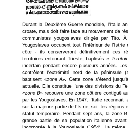
Durant la Deuxième Guerre mondiale, l’Italie ann
croate, mais doit faire face au mouvement de rés
communistes yougoslaves dirigés par Tito. À 
Yougoslaves occupent tout l’intérieur de l’Istrie
côte - ils conserveront définitivement ces ré
territoires entourant Trieste, baptisés
« Territoi
incertain pendant encore plusieurs années. Les
contrôlent l’extrémité nord de la péninsule (a
baptisent
«zone A»
. Cette zone s’étend jusqu’à 
actuelle. Elle constitue l’une des divisions du Ter
«zone B»
recouvre une zone côtière contiguë au
par les Yougoslaves. En 1947, l’Italie reconnaît
sur la majeure partie de l’Istrie, soit les région
statut temporaire. Pendant sept ans, la zone 
grande partie de sa population italienne avant q
incorporée à la Yougoslavie (1954). La même 