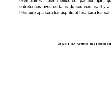
exemplaires - bien meilleures, par exemple, q
entretenues avec certains de ses voisins. Il y a
l’Histoire apaisera les esprits et fera taire les na
Accueil
|
Plan
|
Contacts
|
RSS
|
Mailing-list