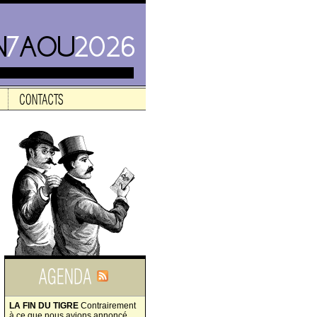
LA FIN DU TIGRE
Contrairement
à ce que nous avions annoncé