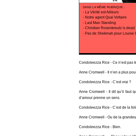
DANS LA MÊME RUBRIQUE
:
-
La Vérité est Ailleurs
-
Notre agent Quai Voltaire
-
Last Man Standing
-
Christian Rosenkreutz is dead
-
Pas de Shekinah pour Louise 
Condoleezza Rice - Ce n’est pas t
Anne Cromwell - Il n’en a plus po
Condoleezza Rice - C’est vrai ?
Anne Cromwell - Il dit qu’il faut qu
d’amour prenne un sens.
Condoleezza Rice - C’est de la foli
Anne Cromwell - Ou de la grandeur.
Condoleezza Rice - Bien.