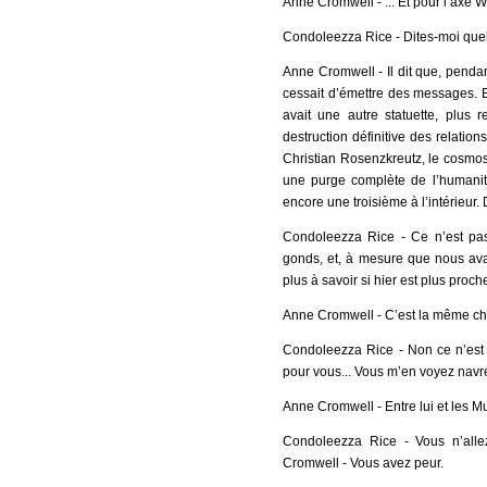
Anne Cromwell - ... Et pour l’axe
Condoleezza Rice - Dites-moi quel
Anne Cromwell - Il dit que, pendant
cessait d’émettre des messages. Elle
avait une autre statuette, plus 
destruction définitive des relatio
Christian Rosenzkreutz, le cosmo
une purge complète de l’humanité.
encore une troisième à l’intérieur. D
Condoleezza Rice - Ce n’est pas 
gonds, et, à mesure que nous avan
plus à savoir si hier est plus proc
Anne Cromwell - C’est la même ch
Condoleezza Rice - Non ce n’est
pour vous... Vous m’en voyez navr
Anne Cromwell - Entre lui et les M
Condoleezza Rice - Vous n’alle
Cromwell - Vous avez peur.