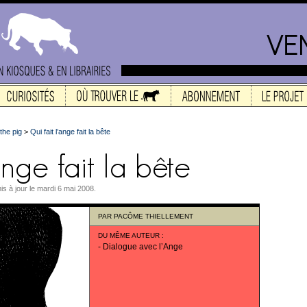
the pig
>
Qui fait l’ange fait la bête
is à jour le mardi 6 mai 2008.
PAR
PACÔME THIELLEMENT
DU MÊME AUTEUR
:
-
Dialogue avec l’Ange