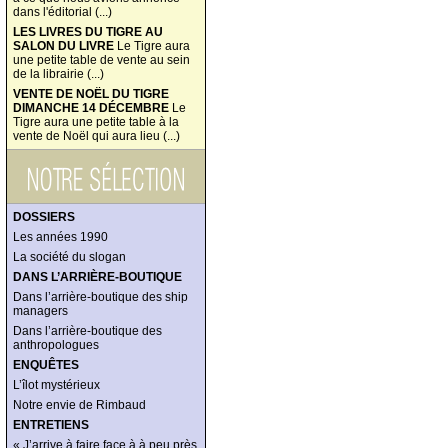
dans l'éditorial (...)
LES LIVRES DU TIGRE AU
SALON DU LIVRE
Le Tigre aura
une petite table de vente au sein
de la librairie (...)
VENTE DE NOËL DU TIGRE
DIMANCHE 14 DÉCEMBRE
Le
Tigre aura une petite table à la
vente de Noël qui aura lieu (...)
DOSSIERS
Les années 1990
La société du slogan
DANS L’ARRIÈRE-BOUTIQUE
Dans l’arrière-boutique des ship
managers
Dans l’arrière-boutique des
anthropologues
ENQUÊTES
L’îlot mystérieux
Notre envie de Rimbaud
ENTRETIENS
« J’arrive à faire face à à peu près