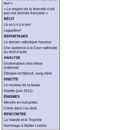
tout »
« Le respect de la diversité n’est
pas une donnée française »
RÉCIT
Là où il n’y a rien
Lagardère²
REPORTAGES
Le dernier catholique heureux
Une audience à la Cour nationale
du droit d’asile
ANALYSE
Grothendieck mon trésor
(national)
Éthiopie et Djibouti, sang mêlé
DISETTE
Le museau de la taupe
Disette (juin 2011)
ÉNIGMES
Meurtre en huit pistes
Crime dans l’au-delà
RENCONTRE
La Viande et le Trophée
Hommage à Walter Lewino