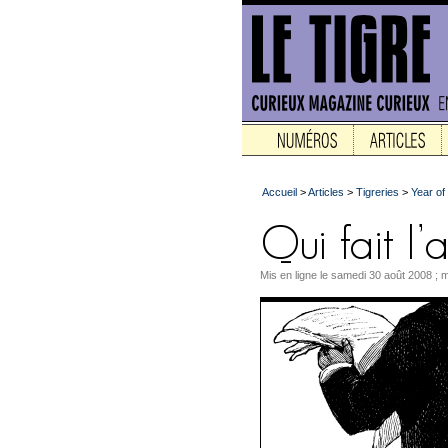
Accueil
>
Articles
>
Tigreries
>
Year of 
Mis en ligne le samedi 30 août 2008 ; m