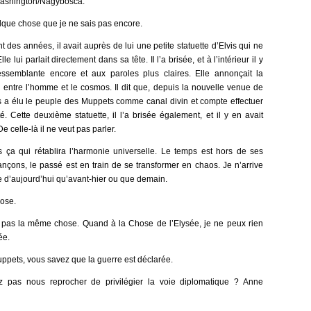
 Washington/Nagybòsca.
que chose que je ne sais pas encore.
 des années, il avait auprès de lui une petite statuette d’Elvis qui ne
 lui parlait directement dans sa tête. Il l’a brisée, et à l’intérieur il y
ressemblante encore et aux paroles plus claires. Elle annonçait la
ns entre l’homme et le cosmos. Il dit que, depuis la nouvelle venue de
s a élu le peuple des Muppets comme canal divin et compte effectuer
 Cette deuxième statuette, il l’a brisée également, et il y en avait
e celle-là il ne veut pas parler.
ça qui rétablira l’harmonie universelle. Le temps est hors de ses
çons, le passé est en train de se transformer en chaos. Je n’arrive
he d’aujourd’hui qu’avant-hier ou que demain.
ose.
 pas la même chose. Quand à la Chose de l’Elysée, je ne peux rien
ée.
uppets, vous savez que la guerre est déclarée.
z pas nous reprocher de privilégier la voie diplomatique ? Anne