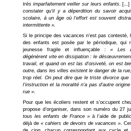
très imparfaitement veiller sur leurs enfants
. [...
constater qu’il y a déperdition du savoir acqu
scolaire, à un âge où l’effort est souvent distrai
intermittente ».
Si le principe des vacances n’est pas contesté, 
des enfants est posée par le périodique, qui r
jeunesse fragile et influençable :
« Les a
dégénèrent vite en dissipation : le désœuvreme
travail, et quand on est las d’oisiveté, on est bi
outre, dans les villes existent le danger de la 
trop réel. On peut dire que le triste divorce que 
l’instruction et la moralité n’a pas d’autre origin
rue »
.
Pour que les écoliers restent et s’occupent ch
propose d’organiser, dans son numéro du 27 jui
tous les enfants de France »
à l’aide de public
déjà de
« cahiers de devoirs de vacances »
. Ce
de cinq, chacun correspondant aux cycle et 