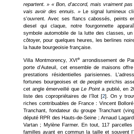
repartent. »
« Bon, d’accord, mais vraiment pas 
vais avoir des ennuis. »
Le signal lumineux cli
s’ouvrent. Avec ses flancs cabossés, peints e
diesel qui claque, notre fourgonnette appar
symbole automobile de la lutte des classes, un
côtoyer, pour quelques heures, les berlines noir
la haute bourgeoisie française.
e
Villa Montmorency, XVI
arrondissement de Par
porte d’Auteuil, cet ensemble de maisons offr
prestations résidentielles parisiennes. L’adre
fortunes bourgeoises et de
people
enrichis asse
cet angle émerveillé que
Le Point
a publié, en 20
liste des copropriétaires de l’îlot [
2
]. On y tro
riches contribuables de France : Vincent Bolloré
Tranchant, fondateur du groupe Tranchant (ving
député RPR des Hauts-de-Seine ; Arnaud Lagardère
Vartan ; Mylène Farmer. En tout, 117 parcelles
familles ayant en commun la taille et souvent l’