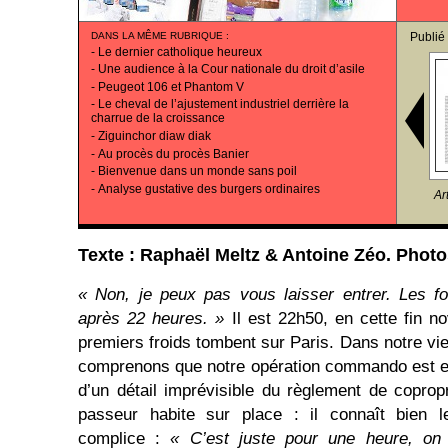
DANS LA MÊME RUBRIQUE
:
Publié
-
Le dernier catholique heureux
-
Une audience à la Cour nationale du droit d’asile
-
Peugeot 106 et Phantom V
-
Le cheval de l’ajustement industriel derrière la
charrue de la croissance
-
Ziguinchor diaw diak
-
Au procès du procès Banier
-
Bienvenue dans un monde sans poil
-
Analyse gustative des burgers ordinaires
Ar
Texte : Raphaël Meltz & Antoine Zéo. Photos
« Non, je peux pas vous laisser entrer. Les fou
après 22 heures. »
Il est 22h50, en cette fin no
premiers froids tombent sur Paris. Dans notre vi
comprenons que notre opération commando est en
d’un détail imprévisible du règlement de copro
passeur habite sur place : il connaît bien l
complice :
« C’est juste pour une heure, on 