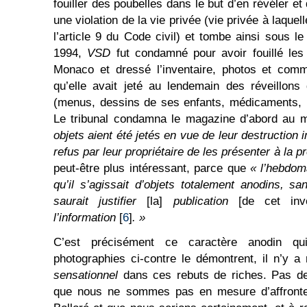
fouiller des poubelles dans le but d’en révéler et
une violation de la vie privée (vie privée à laque
l’article 9 du Code civil) et tombe ainsi sous le
1994,
VSD
fut condamné pour avoir fouillé les
Monaco et dressé l’inventaire, photos et comm
qu’elle avait jeté au lendemain des réveillon
(menus, dessins de ses enfants, médicaments, 
Le tribunal condamna le magazine d’abord au 
objets aient été jetés en vue de leur destruction
refus par leur propriétaire de les présenter à la p
peut-être plus intéressant, parce que
« l’hebdo
qu’il s’agissait d’objets totalement anodins, 
saurait justifier
[la]
publication
[de cet inve
l’information
[
6
]
.
»
C’est précisément ce caractère anodin qu
photographies ci-contre le démontrent, il n’y a 
sensationnel
dans ces rebuts de riches. Pas de
que nous ne sommes pas en mesure d’affronte