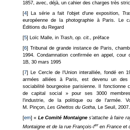
1857, avec, déjà, un cahier des charges très stric
[
4
] La série a fait l'objet d'une exposition,
Tra
européenne de la photographie à Paris. Le c
Éditions du Regard
[
5
] Loïc Malle, in
Trash
,
op. cit.
, préface
[
6
] Tribunal de grande instance de Paris, chambr
1994. Condamnation confirmée en appel, cour d
1B, 30 mars 1995
[
7
] Le Cercle de l'Union interalliée, fondé en 1
armées alliées à Paris, est devenu un des l
sociabilité bourgeoise parisienne. Il fonction
de capital social » pour ses 3000 membres
l'industrie, de la politique ou de l'armée. V
M. Pinçon,
Les Ghettos du Gotha
, Le Seuil, 2007.
[
em
] «
Le Comité Montaigne
s'attache à faire r
er
Montaigne et de la rue François-I
en France et 