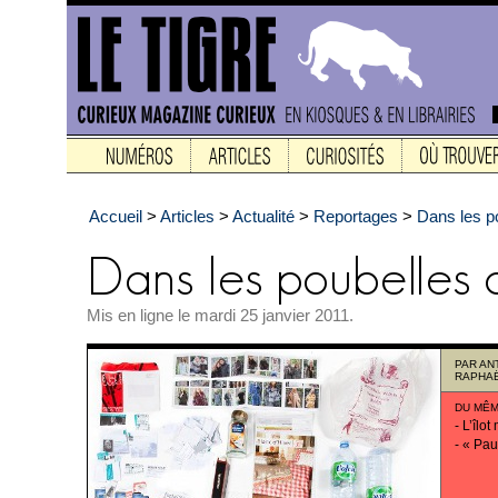
Accueil
>
Articles
>
Actualité
>
Reportages
>
Dans les p
Mis en ligne le mardi 25 janvier 2011.
PAR
AN
RAPHAË
DU MÊM
-
L’îlot
-
« Pau