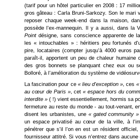
(tarif pour un hôtel particulier en 2008 : 17 mill
gros gâteau : Carla Bruni-Sarkozy. Son le mari v
reposer chaque week-end dans la maison, dan
possède l’ex-mannequin. Il y a aussi, dans la V
Point
désigne, sans conscience apparente de l
les « intouchables » : héritiers peu fortunés d
pire, locataires (compter jusqu’à 4000 euros p
paraît-il, apportent un peu de chaleur humaine d
des gros bonnets se planquant chez eux ou s
Bolloré, à l’amélioration du système de vidéosurv
La fascination pour ce
« lieu d’exception »
, ces
«
au cœur de Paris »
, cet
« espace hors du comm
interdite »
( !) vient essentiellement, hormis sa po
fermeture au reste du monde - au tout-venant, 
disent les urbanistes, une
« gated community »
un espace privatisé au cœur de la ville, à l’i
pénétrer que s’il l’on en est un résident officiel
fournisseur attitré. Si vous n’entrez dans aucun