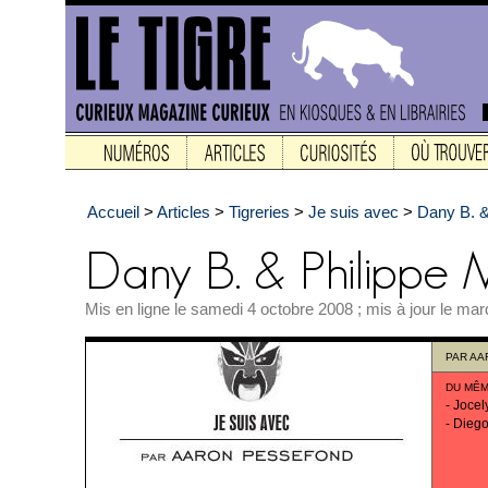
Accueil
>
Articles
>
Tigreries
>
Je suis avec
>
Dany B. &
Mis en ligne le samedi 4 octobre 2008 ; mis à jour le mar
PAR
AA
DU MÊM
-
Jocel
-
Diego