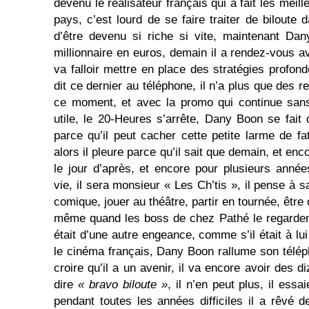
devenu le réalisateur français qui a fait les meill
pays, c’est lourd de se faire traiter de biloute 
d’être devenu si riche si vite, maintenant Dan
millionnaire en euros, demain il a rendez-vous ave
va falloir mettre en place des stratégies profon
dit ce dernier au téléphone, il n’a plus que des
ce moment, et avec la promo qui continue sans
utile, le 20-Heures s’arrête, Dany Boon se fait 
parce qu’il peut cacher cette petite larme de f
alors il pleure parce qu’il sait que demain, et en
le jour d’après, et encore pour plusieurs année
vie, il sera monsieur « Les Ch’tis », il pense à s
comique, jouer au théâtre, partir en tournée, être 
même quand les boss de chez Pathé le regarden
était d’une autre engeance, comme s’il était à l
le cinéma français, Dany Boon rallume son téléph
croire qu’il a un avenir, il va encore avoir des d
dire
« bravo biloute »
, il n’en peut plus, il ess
pendant toutes les années difficiles il a rêvé d