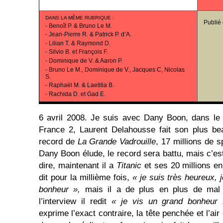
DANS LA MÊME RUBRIQUE
:
Publié
-
Benoît P. & Bruno Le M.
-
Jean-Pierre R. & Patrick P. d’A.
-
Lilian T. & Raymond D.
-
Silvio B. et François F.
-
Dominique de V. & Aaron P.
-
Bruno Le M., Dominique de V., Jacques C, Nicolas
S.
-
Raphaël M. & Laetitia B.
-
Rachida D. et Gad E.
6 avril 2008. Je suis avec Dany Boon, dans le 
France 2, Laurent Delahousse fait son plus be
record de
La Grande Vadrouille
, 17 millions de 
Dany Boon élude, le record sera battu, mais c’es
dire, maintenant il a
Titanic
et ses 20 millions e
dit pour la millième fois,
« je suis très heureux,
bonheur »,
mais il a de plus en plus de mal 
l’interview il redit
« je vis un grand bonheur 
exprime l’exact contraire, la tête penchée et l’air