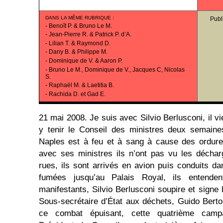
DANS LA MÊME RUBRIQUE
:
Publ
-
Benoît P. & Bruno Le M.
-
Jean-Pierre R. & Patrick P. d’A.
-
Lilian T. & Raymond D.
-
Dany B. & Philippe M.
-
Dominique de V. & Aaron P.
-
Bruno Le M., Dominique de V., Jacques C, Nicolas
S.
-
Raphaël M. & Laetitia B.
-
Rachida D. et Gad E.
21 mai 2008. Je suis avec Silvio Berlusconi, il vi
y tenir le Conseil des ministres deux semaines
Naples est à feu et à sang à cause des ordure
avec ses ministres ils n’ont pas vu les décha
rues, ils sont arrivés en avion puis conduits da
fumées jusqu’au Palais Royal, ils entende
manifestants, Silvio Berlusconi soupire et signe 
Sous-secrétaire d’État aux déchets, Guido Bertol
ce combat épuisant, cette quatrième campa