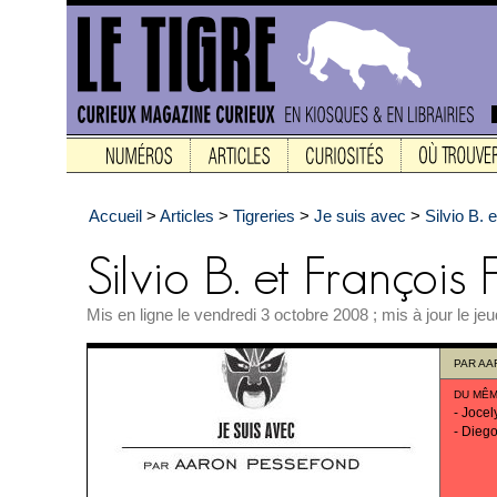
Accueil
>
Articles
>
Tigreries
>
Je suis avec
>
Silvio B. 
Mis en ligne le vendredi 3 octobre 2008 ; mis à jour le je
PAR
AA
DU MÊM
-
Jocel
-
Diego