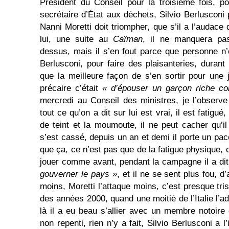
Président du Conseil pour la troisième fois, p
secrétaire d’État aux déchets, Silvio Berlusconi
Nanni Moretti doit triompher, que s’il a l’audace 
lui, une suite au
Caïman
, il ne manquera pas
dessus, mais il s’en fout parce que personne n’e
Berlusconi, pour faire des plaisanteries, duran
que la meilleure façon de s’en sortir pour une 
précaire c’était
« d’épouser un garçon riche c
mercredi au Conseil des ministres, je l’observe
tout ce qu’on a dit sur lui est vrai, il est fatigué,
de teint et la moumoute, il ne peut cacher qu’il
s’est cassé, depuis un an et demi il porte un pa
que ça, ce n’est pas que de la fatigue physique, c
jouer comme avant, pendant la campagne il a di
gouverner le pays »
, et il ne se sent plus fou, d’
moins, Moretti l’attaque moins, c’est presque tris
des années 2000, quand une moitié de l’Italie l’ador
là il a eu beau s’allier avec un membre notoire 
non repenti, rien n’y a fait, Silvio Berlusconi a 