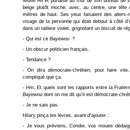
feuille A4 et punaisé au mur de son bureau de s
beige plutôt moche, avec, au centre, une tête d
mètres de haut. Ses yeux faisaient des allers-re
visage de la personne qui était debout à côté d’
dans un tailleur violet, grignotant un biscuit de 
- Qui est ce
Bayewou
?
- Un obscur politicien français.
- Tendance ?
- On dira démocrate-chrétien, pour faire vite
compliqué que ça.
- Hm. Et quels sont les rapports entre la Frater
Bayewou
dont on me dit qu’il est démocrate-chrét
- Je ne sais pas.
Hilary pinça les lèvres, avant d’ajouter :
- Je vous préviens, Condie, vos moues dédaign