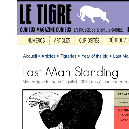
Accueil
>
Articles
>
Tigreries
>
Year of the pig
>
Last Ma
Mis en ligne le mardi 24 juillet 2007 ; mis à jour le mercr
PAR
AL
Licence
DU MÊM
-
La Vér
-
Notre