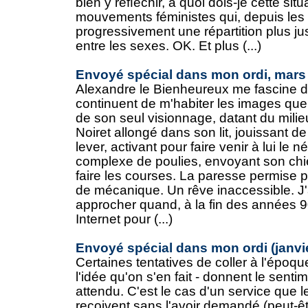
bien y réﬂéchir, à quoi dois-je cette sit
mouvements féministes qui, depuis les
progressivement une répartition plus 
entre les sexes. OK. Et plus (...)
Envoyé spécial dans mon ordi, mars
Alexandre le Bienheureux me fascine de
continuent de m'habiter les images que
de son seul visionnage, datant du milie
Noiret allongé dans son lit, jouissant de
lever, activant pour faire venir à lui le
complexe de poulies, envoyant son chie
faire les courses. La paresse permise 
de mécanique. Un rêve inaccessible. J'
approcher quand, à la fin des années 9
Internet pour (...)
Envoyé spécial dans mon ordi (janvie
Certaines tentatives de coller à l'époqu
l'idée qu'on s'en fait - donnent le sentim
attendu. C'est le cas d'un service que
reçoivent sans l'avoir demandé (peut-ê