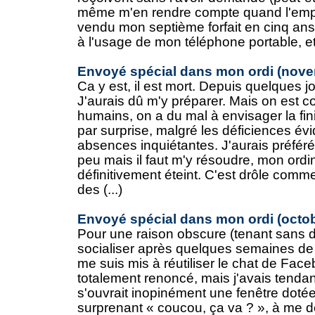
même m'en rendre compte quand l'empl
vendu mon septième forfait en cinq an
à l'usage de mon téléphone portable, et
Envoyé spécial dans mon ordi (nove
Ca y est, il est mort. Depuis quelques jou
J'aurais dû m'y préparer. Mais on est 
humains, on a du mal à envisager la fini
par surprise, malgré les déficiences év
absences inquiétantes. J'aurais préfér
peu mais il faut m'y résoudre, mon ordin
définitivement éteint. C'est drôle comme
des (...)
Envoyé spécial dans mon ordi (octob
Pour une raison obscure (tenant sans d
socialiser après quelques semaines de re
me suis mis à réutiliser le chat de Fac
totalement renoncé, mais j'avais tenda
s'ouvrait inopinément une fenêtre doté
surprenant « coucou, ça va ? », à me 