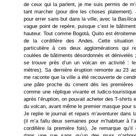
de ceux qui la parlent, je me suis permis de m’
tant marcher (pour dire les choses platement).
pour errer sans but dans la ville, avec la
Basílic
vague point de repère, puisque c’est le bâtiment 
hauteur. Tout comme Bogotá, Quito est étroiteme
de la cordillère des Andes. Cette situatio
particulière à ces deux agglomérations qui 
coulées de bâtiments désordonnés et dénivelés 
se trouve près d’un un volcan en activité : l
mètres). Sa dernière éruption remonte au 23 a
me raconte que la ville a été recouverte de cend
une pâte proche du ciment dès les premières pl
comme une réplique vi­vante et ludico-touristi
après l’éruption, on pouvait acheter des T-shirts 
du volcan, avant même le premier masque pour s
Je replie le journal et repars m’aventurer dans 
(il m’a fallu deux semaines pour m’habituer à l’a
cordillère la première fois). Je remarque qu’i
dans une rue sans qu’un des murs n’arbore