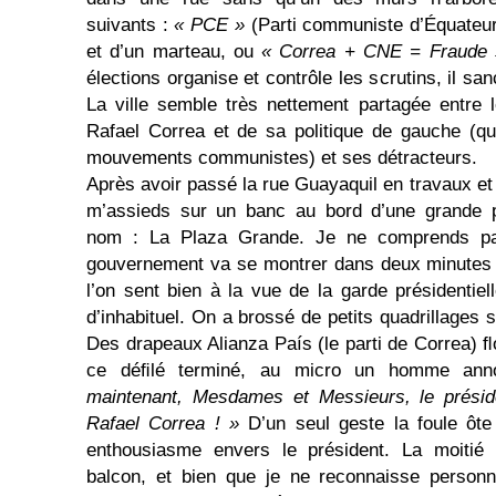
suivants :
« PCE »
(Parti communiste d’Équateur)
et d’un marteau, ou
« Correa + CNE = Fraude
élections organise et contrôle les scrutins, il sa
La ville semble très nettement partagée entre 
Rafael Correa et de sa politique de gauche (qui
mouvements communistes) et ses détracteurs.
Après avoir passé la rue Guayaquil en travaux et 
m’assieds sur un banc au bord d’une grande pla
nom : La Plaza Grande. Je ne comprends pa
gouvernement va se mon­trer dans deux minutes 
l’on sent bien à la vue de la garde présidentiel
d’inhabituel. On a brossé de petits qua­­drillages
Des drapeaux Alianza País (le parti de Correa) ﬂo
ce déﬁlé terminé, au micro un homme ann
maintenant, Mesdames et Messieurs, le présid
Rafael Correa ! »
D’un seul geste la foule ôte
enthousiasme envers le président. La moitié
balcon, et bien que je ne reconnaisse personn