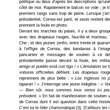
politique ou deux d’après les descriptions qu’un
côté de moi. Rapidement le balcon se vide ; je t
premiers rangs sans trop de peine. Lorsque j’arr
présidentiel, Correa est parti, et seuls restent de
prennent la foule en photo.
Devant les marches du palais, il y a deux group
avec des drapeaux rouges, faucille et marteau, 
Che ; et des jeunes (enﬁn, entre trente et quara
à l’eﬃgie de Correa, des bandanas à l’image
pancartes et messages de soutien à ce dern
présidentielle passe devant la foule, les milit
amigo el pueblo está con tigo ! »
L’émulation se f
voitures oﬃcielles déﬁlent. Les drapeaux rouge
reprennent de plus belle :
« Los Ingleses no p
taparan ! »
J’interroge une jeune indigène :
« Vou
— Bien sûr, nous sommes tous venus ici pour
président. »
En fait de manifestation de soutien 
de Correa dont il est question dans cette histoir
C’est lui le
líder
charismatique [
3
]. D’ailleurs les