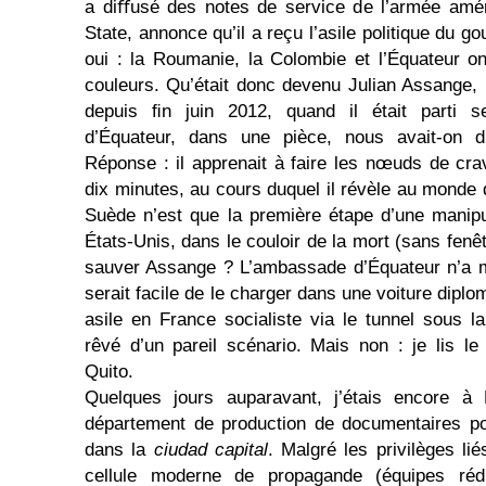
a diﬀusé des notes de service de l’armée amér
State, annonce qu’il a reçu l’asile politique du 
oui : la Roumanie, la Colombie et l’Équateur 
couleurs. Qu’était donc devenu Julian Assange, 
depuis ﬁn juin 2012, quand il était parti 
d’Équateur, dans une pièce, nous avait-on d
Réponse : il apprenait à faire les nœuds de cr
dix minutes, au cours duquel il révèle au monde 
Suède n’est que la première étape d’une manipu
États-Unis, dans le cou­loir de la mort (sans fenê
sauver Assange ? L’ambassade d’Équateur n’a m
serait facile de le charger dans une voiture diplo
asile en France socialiste via le tunnel sous 
rêvé d’un pa­reil scénario. Mais non : je lis le
Quito.
Quelques jours auparavant, j’étais encore à
département de production de documentaires pou
dans la
ciudad capital
. Malgré les privilèges li
cellule moderne de propagande (équipes réd