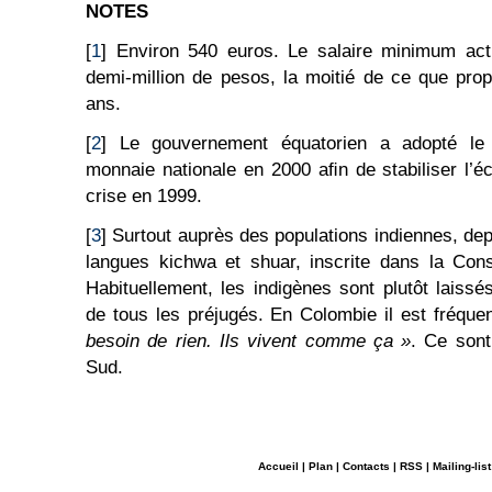
NOTES
[
1
] Environ 540 euros. Le salaire minimum act
demi-million de pesos, la moitié de ce que prop
ans.
[
2
] Le gouvernement équatorien a adopté le
monnaie nationale en 2000 aﬁn de stabiliser l’
crise en 1999.
[
3
] Surtout auprès des populations indiennes, de
langues kichwa et shuar, inscrite dans la Cons
Habituellement, les indigènes sont plutôt laiss
de tous les préjugés. En Colombie il est fréquen
besoin de rien. Ils vivent comme ça »
. Ce sont
Sud.
Accueil
|
Plan
|
Contacts
|
RSS
|
Mailing-list