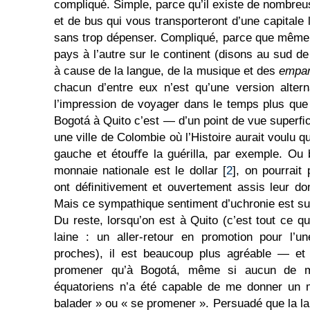
compliqué. Simple, parce qu’il existe de nombr
et de bus qui vous trans­porteront d’une capitale l
sans trop dépenser. Compliqué, parce que même
pays à l’autre sur le continent (disons au sud d
à cause de la langue, de la musique et des
empa
chacun d’entre eux n’est qu’une version alterna
l’impression de voyager dans le temps plus que
Bogotá à Quito c’est — d’un point de vue super
une ville de Colombie où l’Histoire aurait voulu 
gauche et étouﬀe la guérilla, par exemple. Ou 
monnaie nationale est le dollar [
2
], on pourrait
ont déﬁnitivement et ouvertement assis leur do
Mais ce sympathique sentiment d’uchronie est su
Du reste, lorsqu’on est à Quito (c’est tout ce
laine : un aller-retour en promotion pour l’u
proches), il est beaucoup plus agréable — e
promener qu’à Bogotá, même si aucun de 
équatoriens n’a été capable de me donner un 
balader » ou « se promener ». Persuadé que la l