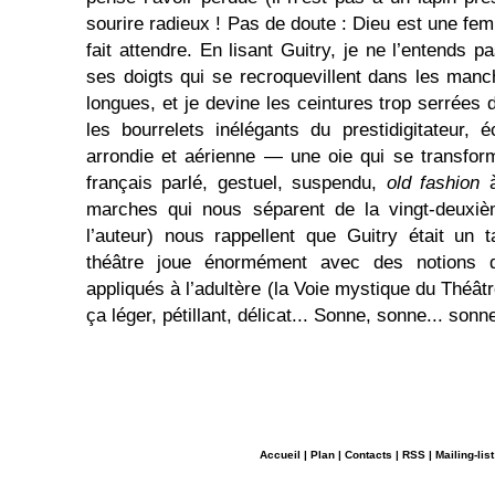
sourire radieux ! Pas de doute : Dieu est une fe
fait attendre. En lisant Guitry, je ne l’entends 
ses doigts qui se recroquevillent dans les man
longues, et je devine les ceintures trop serrées
les bourrelets inélégants du prestidigitateur, 
arrondie et aérienne — une oie qui se transfo
français parlé, gestuel, suspendu,
old fashion
à
marches qui nous séparent de la vingt-deuxiè
l’auteur) nous rappellent que Guitry était un t
théâtre joue énormément avec des notions
appliqués à l’adultère (la Voie mystique du Théât
ça léger, pétillant, délicat... Sonne, sonne... sonne
Accueil
|
Plan
|
Contacts
|
RSS
|
Mailing-list