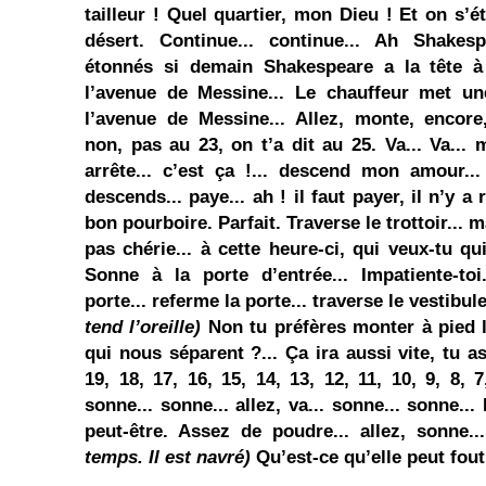
tailleur ! Quel quartier, mon Dieu ! Et on s’é
désert. Continue... continue... Ah Shakes
étonnés si demain Shakespeare a la tête à l
l’avenue de Messine... Le chauffeur met un
l’avenue de Messine... Allez, monte, encore
non, pas au 23, on t’a dit au 25. Va... Va... 
arrête... c’est ça !... descend mon amour... 
descends... paye... ah ! il faut payer, il n’y a
bon pourboire. Parfait. Traverse le trottoir... 
pas chérie... à cette heure-ci, qui veux-tu qu
Sonne à la porte d’entrée... Impatiente-toi
porte... referme la porte... traverse le vestibul
tend l’oreille)
Non tu préfères monter à pied 
qui nous séparent ?... Ça ira aussi vite, tu as
19, 18, 17, 16, 15, 14, 13, 12, 11, 10, 9, 8, 
sonne... sonne... allez, va... sonne... sonne..
peut-être. Assez de poudre... allez, sonne
temps. Il est navré)
Qu’est-ce qu’elle peut fout