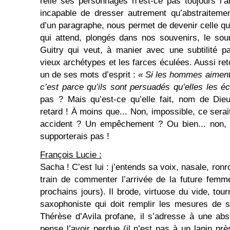
relie ses personnages n’est-ce pas toujours l’a
incapable de dresser autrement qu’abstraitement
d’un paragraphe, nous permet de devenir celle qu
qui attend, plongés dans nos souvenirs, le sou
Guitry qui veut, à manier avec une subtilité 
vieux archétypes et les farces éculées. Aussi ret
un de ses mots d’esprit :
« Si les hommes aiment
c’est parce qu’ils sont persuadés qu’elles les éc
pas ? Mais qu’est-ce qu’elle fait, nom de Die
retard ! À moins que... Non, impossible, ce serai
accident ? Un empêchement ? Ou bien... non, p
supporterais pas !
François Lucie :
Sacha ! C’est lui : j’entends sa voix, nasale, ron
train de commenter l’arrivée de la future fem
prochains jours). Il brode, virtuose du vide, tou
saxophoniste qui doit remplir les mesures de
Thérèse d’Avila profane, il s’adresse à une ab
pense l’avoir perdue (il n’est pas à un lapin prè