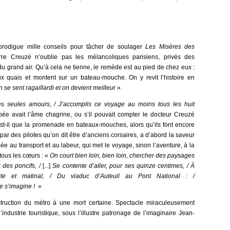
rodigue mille conseils pour tâcher de soulager
Les Misères des
erre Creuzé n’oublie pas les mélancoliques parisiens, privés des
 du grand air. Qu’à cela ne tienne, le remède est au pied de chez eux :
aux quais et montent sur un bateau-mouche. On y revit l’histoire en
n se sent ragaillardi et on devient meilleu
r ».
s seules amours, / J’accomplis ce voyage au moins tous les huit
ée avait l’âme chagrine, ou s’il pouvait compter le docteur Creuzé
st-il que la promenade en bateaux-mouches, alors qu’ils font encore
par des pilotes qu’on dit être d’anciens corsaires, a d’abord la saveur
ée au transport et au labeur, qui met le voyage, sinon l’aventure, à la
 tous les cœurs : «
On court bien loin, bien loin, chercher des paysages
x des poncifs, /
[...]
Se contente d’aller, pour ses quinze centimes, / À
te et matinal, / Du viaduc d’Auteuil au Pont National : /
e s’imagine !
»
ruction du métro à une mort certaine. Spectacle miraculeusement
ndustrie touristique, sous l’illustre patronage de l’imaginaire Jean-