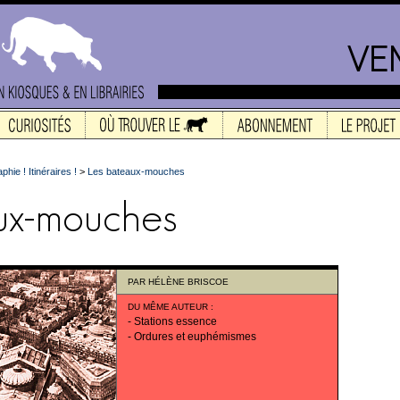
hie ! Itinéraires !
>
Les bateaux-mouches
PAR
HÉLÈNE BRISCOE
DU MÊME AUTEUR
:
-
Stations essence
-
Ordures et euphémismes