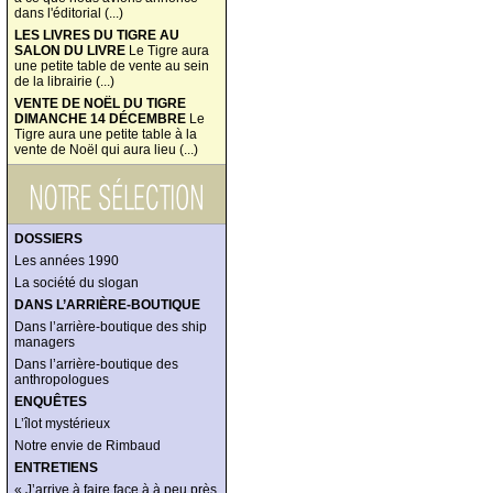
dans l'éditorial (...)
LES LIVRES DU TIGRE AU
SALON DU LIVRE
Le Tigre aura
une petite table de vente au sein
de la librairie (...)
VENTE DE NOËL DU TIGRE
DIMANCHE 14 DÉCEMBRE
Le
Tigre aura une petite table à la
vente de Noël qui aura lieu (...)
DOSSIERS
Les années 1990
La société du slogan
DANS L’ARRIÈRE-BOUTIQUE
Dans l’arrière-boutique des ship
managers
Dans l’arrière-boutique des
anthropologues
ENQUÊTES
L’îlot mystérieux
Notre envie de Rimbaud
ENTRETIENS
« J’arrive à faire face à à peu près