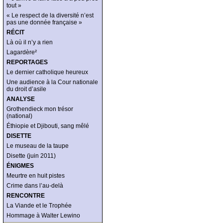
tout »
« Le respect de la diversité n’est
pas une donnée française »
RÉCIT
Là où il n’y a rien
Lagardère²
REPORTAGES
Le dernier catholique heureux
Une audience à la Cour nationale
du droit d’asile
ANALYSE
Grothendieck mon trésor
(national)
Éthiopie et Djibouti, sang mêlé
DISETTE
Le museau de la taupe
Disette (juin 2011)
ÉNIGMES
Meurtre en huit pistes
Crime dans l’au-delà
RENCONTRE
La Viande et le Trophée
Hommage à Walter Lewino