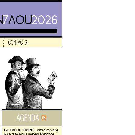
LA FIN DU TIGRE
Contrairement
à ce que nous avions annoncé