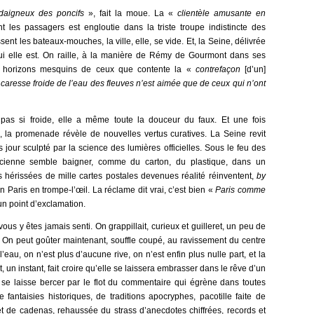
daigneux des poncifs
», fait la moue. La «
clientèle amusante en
t les passagers est engloutie dans la triste troupe indistincte des
ent les bateaux-mouches, la ville, elle, se vide. Et, la Seine, délivrée
qui elle est. On raille, à la manière de Rémy de Gourmont dans ses
s horizons mesquins de ceux que contente la «
contrefaçon
[d’un]
caresse froide de l’eau des fleuves n’est aimée que de ceux qui n’ont
 pas si froide, elle a même toute la douceur du faux. Et une fois
, la promenade révèle de nouvelles vertus curatives. La Seine revit
 jour sculpté par la science des lumières officielles. Sous le feu des
ancienne semble baigner, comme du carton, du plastique, dans un
hérissées de mille cartes postales devenues réalité réinventent,
by
n Paris en trompe-l’œil. La réclame dit vrai, c’est bien «
Paris comme
un point d’exclamation.
us y êtes jamais senti. On grappillait, curieux et guilleret, un peu de
. On peut goûter maintenant, souffle coupé, au ravissement du centre
l’eau, on n’est plus d’aucune rive, on n’est enfin plus nulle part, et la
nt, un instant, fait croire qu’elle se laissera embrasser dans le rêve d’un
e laisse bercer par le flot du commentaire qui égrène dans toutes
fantaisies historiques, de traditions apocryphes, pacotille faite de
t de cadenas, rehaussée du strass d’anecdotes chiffrées, records et