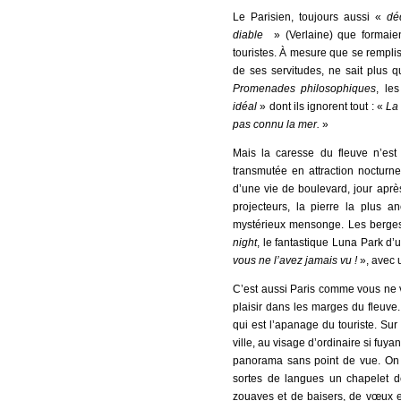
Le Parisien, toujours aussi «
dé
diable
» (Verlaine) que formaien
touristes. À mesure que se rempliss
de ses servitudes, ne sait plus 
Promenades philosophiques
, le
idéal
» dont ils ignorent tout : «
La 
pas connu la mer.
»
Mais la caresse du fleuve n’est
transmutée en attraction nocturne
d’une vie de boulevard, jour après
projecteurs, la pierre la plus 
mystérieux mensonge. Les berges 
night
, le fantastique Luna Park d’u
vous ne l’avez jamais vu !
», avec 
C’est aussi Paris comme vous ne vo
plaisir dans les marges du fleuve
qui est l’apanage du touriste. Sur 
ville, au visage d’ordinaire si fuya
panorama sans point de vue. On s
sortes de langues un chapelet de 
zouaves et de baisers, de vœux e