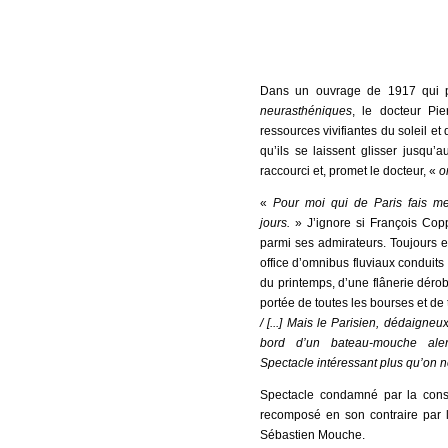
Dans un ouvrage de 1917 qui p
neurasthéniques
, le docteur Pi
ressources vivifiantes du soleil et
qu’ils se laissent glisser jusqu’
raccourci et, promet le docteur, «
o
«
Pour moi qui de Paris fais me
jours.
» J’ignore si François Copp
parmi ses admirateurs. Toujours e
office d’omnibus fluviaux conduits 
du printemps, d’une flânerie dérob
portée de toutes les bourses et de
/ [...] Mais le Parisien, dédaigneu
bord d’un bateau-mouche aler
Spectacle intéressant plus qu’on n
Spectacle condamné par la const
recomposé en son contraire par l’i
Sébastien Mouche.