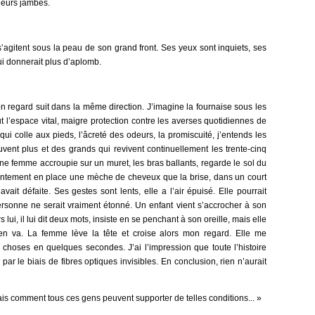
leurs jambes.
s’agitent sous la peau de son grand front. Ses yeux sont inquiets, ses
ui donnerait plus d’aplomb.
n regard suit dans la même direction. J’imagine la fournaise sous les
ut l’espace vital, maigre protection contre les averses quotidiennes de
qui colle aux pieds, l’âcreté des odeurs, la promiscuité, j’entends les
euvent plus et des grands qui revivent continuellement les trente-cinq
Une femme accroupie sur un muret, les bras ballants, regarde le sol du
lentement en place une mèche de cheveux que la brise, dans un court
vait défaite. Ses gestes sont lents, elle a l’air épuisé. Elle pourrait
personne ne serait vraiment étonné. Un enfant vient s’accrocher à son
 lui, il lui dit deux mots, insiste en se penchant à son oreille, mais elle
s’en va. La femme lève la tête et croise alors mon regard. Elle me
e choses en quelques secondes. J’ai l’impression que toute l’histoire
ar le biais de fibres optiques invisibles. En conclusion, rien n’aurait
e sais comment tous ces gens peuvent supporter de telles conditions... »