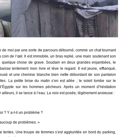
e de moi par une sorte de parcours détourné, comme un chat tournant
 coin de l’œil. Il est immobile, un bras replié, une main soutenant son
t à quelque chose de grave. Soudain en deux grandes enjambées, le
aisse lentement mon livre et lève le regard. Il est jeune, efflanqué,
 creusé et une chemise blanche bien nette débordant de son pantalon
tes. La petite brise du matin s’en est allée ; le soleil tombe sur le
’Égypte sur les hommes pécheurs. Après un moment d’hésitation
 ailleurs, il se lance à l’eau. La voix est posée, légèrement anxieuse :
oi ? Y a-t-il un problème ?
eaucoup de problèmes. »
 de tentes. Une troupe de femmes s’est agglunitée en bord du parking,