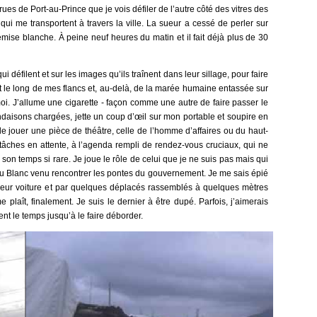
rues de Port-au-Prince que je vois défiler de l’autre côté des vitres des
ui me transportent à travers la ville. La sueur a cessé de perler sur
mise blanche. À peine neuf heures du matin et il fait déjà plus de 30
ui défilent et sur les images qu’ils traînent dans leur sillage, pour faire
t le long de mes flancs et, au-delà, de la marée humaine entassée sur
i. J’allume une cigarette - façon comme une autre de faire passer le
ondaisons chargées, jette un coup d’œil sur mon portable et soupire en
 de jouer une pièce de théâtre, celle de l’homme d’affaires ou du haut-
âches en attente, à l’agenda rempli de rendez-vous cruciaux, qui ne
son temps si rare. Je joue le rôle de celui que je ne suis pas mais qui
 du Blanc venu rencontrer les pontes du gouvernement. Je me sais épié
 leur voiture et par quelques déplacés rassemblés à quelques mètres
 plaît, finalement. Je suis le dernier à être dupé. Parfois, j’aimerais
nt le temps jusqu’à le faire déborder.