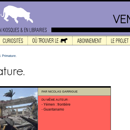
i. Primature.
PAR
NICOLAS GARRIGUE
DU MÊME AUTEUR
:
-
Yémen : frontière
-
Guantanamo