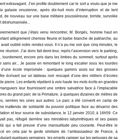
ment extravagant. J’en profite doublement car le sort a voulu que je me
a galaxie onusienne, après dix-huit mois d’interruption et de lent
, de nouveau sur une base militaire poussiéreuse, torride, survolée
 et déshumanisée...
gouvernement que j’étais venu rencontrer, M. Borgès, homme haut en
 portant allègrement chemise fleurie et barbe blanche de patriarche, au
avait oublié notre rendez-vous. Il n’a pu me voir que cinq minutes, le
ne réunion. J’ai donc fait demi-tour, repris l’ascension vers le parking,
, lourdement, encore pris dans les limbes du sommeil, surtout après
e sans air... Je passe en remontant le long escalier sous les lourdes
 d’une école improvisée : quelques gamins assis sur des grosses
re écrivant sur un tableau noir rescapé d’une des milliers d’écoles
e pierre. Les enfants répètent à voix haute les mots écrits en grandes
s manguiers leur fournissent une ombre salvatrice face à l’implacable
rbres du grand parc de la Primature, à quelques dizaines de mètres de
es, serrées les unes aux autres. Le parc a été converti en camp de
e inattendu de solidarité du pouvoir politique face au désarroi des
tation et leur source de subsistance, le 12 janvier 2010, à 16h59. Ce
ait pas, réfugié derrière ses ministères labyrinthiques et ses palais
oilà qui a fait preuve d’une mansuétude peu courante. Peut-être le
uencé en cela par le geste similaire de l’ambassadeur de France, à
, durant quelques semaines, les errants camper sur les pelouses de sa