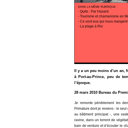
DANS LA MÊME RUBRIQUE
:
-
Quito : Par Hasard
-
Tourisme et chamanisme en M
-
Ce sont eux qui nous mangent
-
La plage à Rio
Il y a un peu moins d’un an, 
à Port-au-Prince, peu de tem
l’époque.
28 mars 2010 Bureau du Premie
Je remonte péniblement les de
Primature dont je reviens - le seul
au bâtiment principal -, une vas
ravine, dans un torrent de végétati
bain de verdure et d’écouter le ch