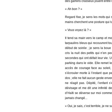
des gamins crasseux jouent entre 
« Ah bon ? »
Regard fixe, je sens les mots qui 
mains cherchent une posture qui l
« Vous voyez là ? »
Il tend sa main vers le camp et mo
tarpaulins bleus qui recouvrent to
début de soirée ; je sens la boue 
cris la nuit des petits qui n’en p
secondes qui ont défait leur vie. 
parking dans le vide. Elle remet 
accès de courage face au soleil, a
s’écrouler morte à l’instant que 
dos ; elle ne fait aucun geste envers
ne réagit pas. Dépité, l’enfant 
dévisage et me dit une infinité d
d’Haïti se déverse sur moi comme p
jamais changé...
« Oui, je sais, c’est terrible, je n