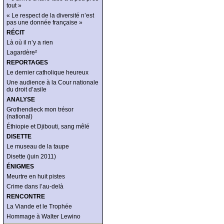
tout »
« Le respect de la diversité n’est
pas une donnée française »
RÉCIT
Là où il n’y a rien
Lagardère²
REPORTAGES
Le dernier catholique heureux
Une audience à la Cour nationale
du droit d’asile
ANALYSE
Grothendieck mon trésor
(national)
Éthiopie et Djibouti, sang mêlé
DISETTE
Le museau de la taupe
Disette (juin 2011)
ÉNIGMES
Meurtre en huit pistes
Crime dans l’au-delà
RENCONTRE
La Viande et le Trophée
Hommage à Walter Lewino