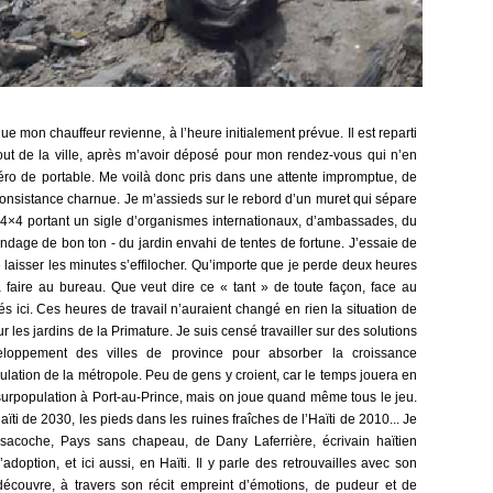
que mon chauffeur revienne, à l’heure initialement prévue. Il est reparti
out de la ville, après m’avoir déposé pour mon rendez-vous qui n’en
éro de portable. Me voilà donc pris dans une attente impromptue, de
onsistance charnue. Je m’assieds sur le rebord d’un muret qui sépare
4×4 portant un sigle d’organismes internationaux, d’ambassades, du
ndage de bon ton - du jardin envahi de tentes de fortune. J’essaie de
laisser les minutes s’effilocher. Qu’importe que je perde deux heures
 à faire au bureau. Que veut dire ce « tant » de toute façon, face au
és ici. Ces heures de travail n’auraient changé en rien la situation de
 les jardins de la Primature. Je suis censé travailler sur des solutions
oppement des villes de province pour absorber la croissance
lation de la métropole. Peu de gens y croient, car le temps jouera en
 surpopulation à Port-au-Prince, mais on joue quand même tous le jeu.
Haïti de 2030, les pieds dans les ruines fraîches de l’Haïti de 2010... Je
 sacoche, Pays sans chapeau, de Dany Laferrière, écrivain haïtien
option, et ici aussi, en Haïti. Il y parle des retrouvailles avec son
 découvre, à travers son récit empreint d’émotions, de pudeur et de