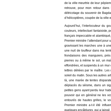
de la ville meurtrie de leur pépie
retrouve, pour mon retour dans l
détricotage du souvenir de Bagdad
d’hélicoptères, coupée de la ville
Aujourd’hui, l’interlocuteur du 
couleurs, intellectuel fantaisiste,
français impeccable et alambiqué, 
Premier ministre l’attendant pour u
gravissant les marches une à une
une nuit de touffeur dans ma tent
frondaisons des manguiers, près
pierres ou à même le sol, un maît
effondrées, et suspendu à un mur d
lettres déliées par le maître. Le
soleil du matin. Sous les autres a
là, une marée de tentes disparat
déplacés du séisme, dans un sign
petites gens ayant perdu leur habi
pouvoir qui en général ne les voy
entourés de hautes grilles, le v
Premier ministre a-t-il été infl
quelques encâblures, qui a laissé