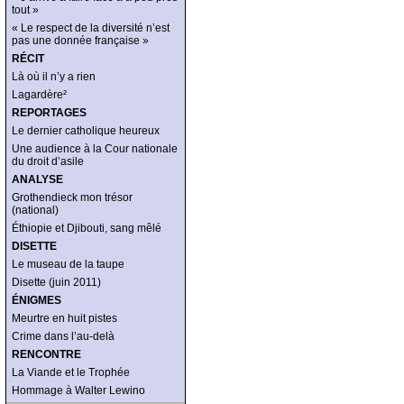
tout »
« Le respect de la diversité n’est
pas une donnée française »
RÉCIT
Là où il n’y a rien
Lagardère²
REPORTAGES
Le dernier catholique heureux
Une audience à la Cour nationale
du droit d’asile
ANALYSE
Grothendieck mon trésor
(national)
Éthiopie et Djibouti, sang mêlé
DISETTE
Le museau de la taupe
Disette (juin 2011)
ÉNIGMES
Meurtre en huit pistes
Crime dans l’au-delà
RENCONTRE
La Viande et le Trophée
Hommage à Walter Lewino