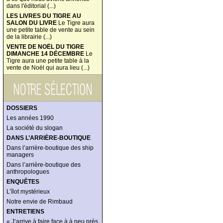
dans l'éditorial (...)
LES LIVRES DU TIGRE AU
SALON DU LIVRE
Le Tigre aura
une petite table de vente au sein
de la librairie (...)
VENTE DE NOËL DU TIGRE
DIMANCHE 14 DÉCEMBRE
Le
Tigre aura une petite table à la
vente de Noël qui aura lieu (...)
DOSSIERS
Les années 1990
La société du slogan
DANS L’ARRIÈRE-BOUTIQUE
Dans l’arrière-boutique des ship
managers
Dans l’arrière-boutique des
anthropologues
ENQUÊTES
L’îlot mystérieux
Notre envie de Rimbaud
ENTRETIENS
« J’arrive à faire face à à peu près