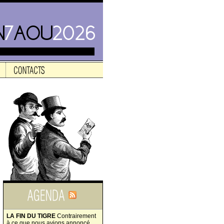
LA FIN DU TIGRE
Contrairement
à ce que nous avions annoncé