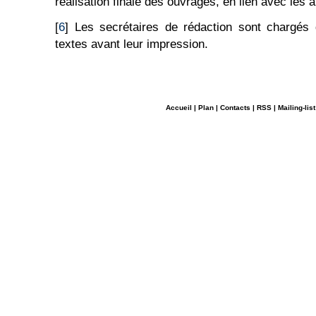
réalisation finale des ouvrages, en lien avec les a
[
6
] Les secrétaires de rédaction sont chargés
textes avant leur impression.
Accueil
|
Plan
|
Contacts
|
RSS
|
Mailing-list