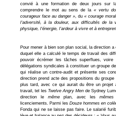
convié à une formation de deux jours sur la
comprendre le mot au sens de la
« vertu do
courageux face au danger »
, du
« courage moral
l’adversité, à la douleur, aux difficultés de la 
physique, l’énergie, l’ardeur à vivre et à entrepre
Pour mener à bien son plan social, la direction a
duquel elle a calculé le temps de travail des di
pouvoir écrémer les tâches superflues, voire i
délégations syndicales à constituer un groupe de
qui réalise un contre-audit et présente ses conc
direction prend acte des propositions du groupe
plus tard, avec ce qui aurait du être un proje
travail, tel les
Twelve Angry Men
de Sydney Lumet
direction le
même
plan, avec les
mêmes
licenciements. Parmi les
Douze hommes en colè
Fonda qui ne se laisse pas faire. Le salarié fur
lève et balance au nez des décideurs :
« Vous au