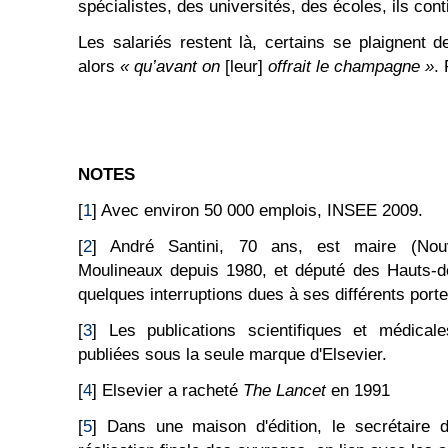
spécialistes, des universités, des écoles, ils con
Les salariés restent là, certains se plaignent d
alors
« qu’avant on
[leur]
offrait le champagne »
.
NOTES
[
1
] Avec environ 50 000 emplois, INSEE 2009.
[
2
] André Santini, 70 ans, est maire (Nouv
Moulineaux depuis 1980, et député des Hauts-d
quelques interruptions dues à ses différents portef
[
3
] Les publications scientifiques et médical
publiées sous la seule marque d'Elsevier.
[
4
] Elsevier a racheté
The Lancet
en 1991
[
5
] Dans une maison d'édition, le secrétaire d