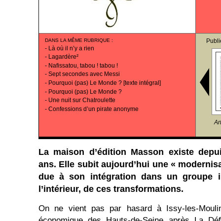
DANS LA MÊME RUBRIQUE
:
Publi
-
Là où il n’y a rien
-
Lagardère²
-
Nafissatou, tabou ! tabou !
-
Sept secondes avec Messi
-
Pourquoi (pas) Le Monde ? [texte intégral]
-
Pourquoi (pas) Le Monde ?
-
Une nuit sur Chatroulette
-
Confessions d’un pirate anonyme
Ar
La maison d’édition Masson existe depu
ans. Elle subit aujourd’hui une « modernis
due à son intégration dans un groupe in
l’intérieur, de ces transformations.
On ne vient pas par hasard à Issy-les-Moul
économique des Hauts-de-Seine après La Déf