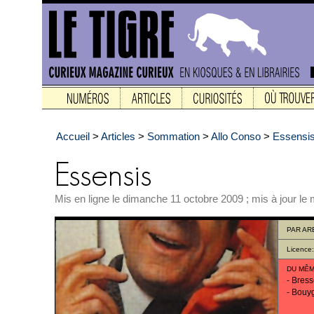
Accueil
>
Articles
>
Sommation
>
Allo Conso
>
Essensi
Mis en ligne le dimanche 11 octobre 2009 ; mis à jour le
PAR
AR
Licence
DU MÊM
-
Bress
-
Bouyg