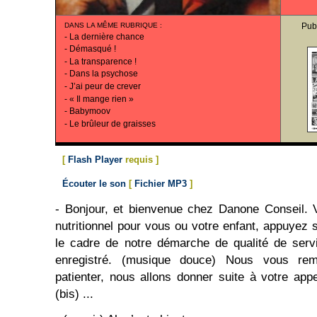
DANS LA MÊME RUBRIQUE
:
Pub
-
La dernière chance
-
Démasqué !
-
La transparence !
-
Dans la psychose
-
J’ai peur de crever
-
« Il mange rien »
-
Babymoov
-
Le brûleur de graisses
[
Flash Player
requis ]
Écouter le son
[
Fichier MP3
]
- Bonjour, et bienvenue chez Danone Conseil. 
nutritionnel pour vous ou votre enfant, appuyez 
le cadre de notre démarche de qualité de servi
enregistré. (musique douce) Nous vous rem
patienter, nous allons donner suite à votre app
(bis) ...