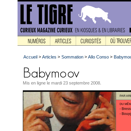
Accueil
>
Articles
>
Sommation
>
Allo Conso
>
Babymo
Mis en ligne le mardi 23 septembre 2008.
PAR
AR
DU MÊM
-
Bress
-
Bouyg