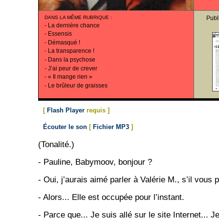
DANS LA MÊME RUBRIQUE
:
Publ
-
La dernière chance
-
Essensis
-
Démasqué !
-
La transparence !
-
Dans la psychose
-
J’ai peur de crever
-
« Il mange rien »
-
Le brûleur de graisses
[
Flash Player
requis ]
Écouter le son
[
Fichier MP3
]
(Tonalité.)
- Pauline, Babymoov, bonjour ?
- Oui, j’aurais aimé parler à Valérie M., s’il vous p
- Alors... Elle est occupée pour l’instant.
- Parce que... Je suis allé sur le site Internet...