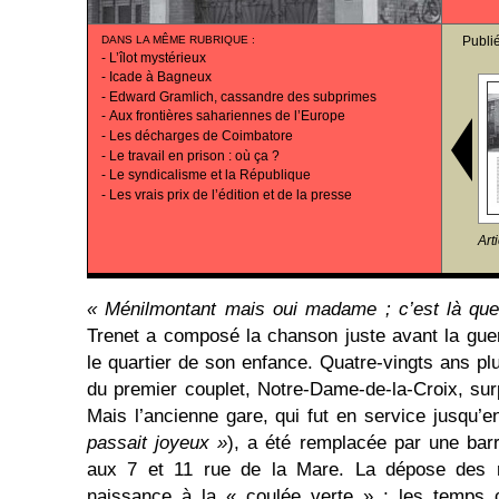
DANS LA MÊME RUBRIQUE
:
Publi
-
L’îlot mystérieux
-
Icade à Bagneux
-
Edward Gramlich, cassandre des subprimes
-
Aux frontières sahariennes de l’Europe
-
Les décharges de Coimbatore
-
Le travail en prison : où ça ?
-
Le syndicalisme et la République
-
Les vrais prix de l’édition et de la presse
Art
« Ménilmontant mais oui madame ; c’est là que 
Trenet a composé la chanson juste avant la gue
le quartier de son enfance. Quatre-vingts ans plus
du premier couplet, Notre-Dame-de-la-Croix, surp
Mais l’ancienne gare, qui fut en service jusqu’e
passait joyeux »
), a été remplacée par une ba
aux 7 et 11 rue de la Mare. La dépose des r
naissance à la « coulée verte » ; les temps 