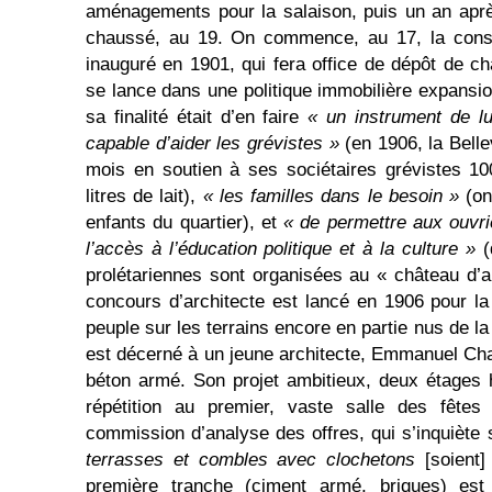
aménagements pour la salaison, puis un an aprè
chaussé, au 19. On commence, au 17, la constr
inauguré en 1901, qui fera office de dépôt de cha
se lance dans une politique immobilière expansionn
sa finalité était d’en faire
« un instrument de lu
capable d’aider les grévistes »
(en 1906, la Belle
mois en soutien à ses sociétaires grévistes 10
litres de lait),
« les familles dans le besoin »
(on
enfants du quartier), et
« de permettre aux ouvr
l’accès à l’éducation politique et à la culture »
(
prolétariennes sont organisées au « château d
concours d’architecte est lancé en 1906 pour l
peuple sur les terrains encore en partie nus de la
est décerné à un jeune architecte, Emmanuel Ch
béton armé. Son projet ambitieux, deux étages 
répétition au premier, vaste salle des fête
commission d’analyse des offres, qui s’inquièt
terrasses et combles avec clochetons
[soient
première tranche (ciment armé, briques) es