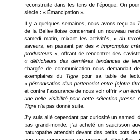
reconstruite dans les tons de l’époque. On pour
siècle : « Émancipation ».
Il y a quelques semaines, nous avons reçu au
T
de la Bellevilloise concernant un nouveau ren
samedi matin, mixant les activités,
« du terro
saveurs, en passant par des
« impromptus créa
producteurs »
, offrant de rencontrer des cavist
« défricheurs des dernières tendances de leur
chargée de communication nous demandait de 
exemplaires du
Tigre
pour sa table de lectur
« pérennisation d’un partenariat entre [n]otre tit
et contre l’assurance de nous voir offrir
« un écri
une belle visibilité pour cette sélection presse 
Tigre
n’a pas donné suite.
J’y suis allé cependant par curiosité un samedi d
pas grand-monde, j’ai acheté un saucisson auv
naturopathe attendait devant des petits pots de t
que son compagnon se proposait d’installer,