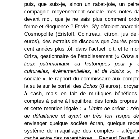
puis, que suis-je, sinon un rabat-joie, un pein
compagnie moyennement sociale mes notes dac
devant moi, que je ne sais plus comment ordo
forme et éloquence ? Et vie. S’y côtoient anarchi
Cosmopolite (Eristoff, Cointreau, citron, jus de
euros), des extraits de discours que Jaurès pro
cent années plus tôt, dans l’actuel loft, et le mon
Oriza, gestionnaire de l’établissement (
« O
riza
a 
lieux patrimoniaux ou historiques pour y d
culturelles, év
é
nementielles, et de loisirs »
, i
sociale », le rapport du commissaire aux compte
la suite sur le portail des
É
chos
(8 euros), croya
à cash, mais en fait de mirifiques bénéfice
comptes à peine à l’équilibre, des fonds propres
et cette mention légale :
« Limite de crédit : zér
de défaillance et ayant un très fort risque de
envisager quelque société écran, quelque rece
système de maquillage des comptes - allégati
cache entre des parenthèses... Renaud Barillet, 