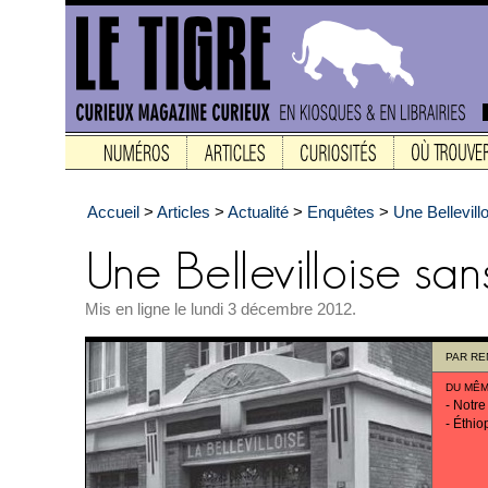
Accueil
>
Articles
>
Actualité
>
Enquêtes
>
Une Bellevill
Mis en ligne le lundi 3 décembre 2012.
PAR
RE
DU MÊM
-
Notre
-
Éthio