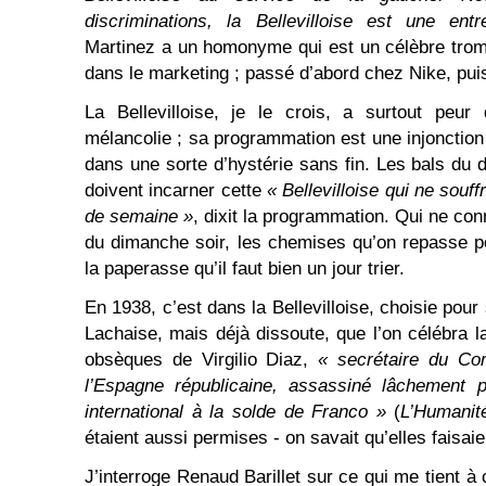
discriminations, la Bellevilloise est une entr
Martinez a un homonyme qui est un célèbre trompe
dans le marketing ; passé d’abord chez Nike, pui
La Bellevilloise, je le crois, a surtout peur
mélancolie ; sa programmation est une injonction
dans une sorte d’hystérie sans fin. Les bals du 
doivent incarner cette
« Bellevilloise qui ne souf
de semaine »
, dixit la programmation. Qui ne con
du dimanche soir, les chemises qu’on repasse p
la paperasse qu’il faut bien un jour trier.
En 1938, c’est dans la Bellevilloise, choisie pour
Lachaise, mais déjà dissoute, que l’on célébra la
obsèques de Virgilio Diaz,
«
secrétaire du Com
l’Espagne républicaine, assassiné lâchement 
international à la solde de Franco »
(
L’Humanit
étaient aussi permises - on savait qu’elles faisaien
J’interroge Renaud Barillet sur ce qui me tient à 