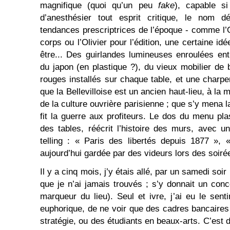
magnifique (quoi qu’un peu
fake
), capable s
d’anesthésier tout esprit critique, le nom dé
tendances prescriptrices de l’époque - comme l’
corps ou l’Olivier pour l’édition, une certaine id
être... Des guirlandes lumineuses enroulées ent
du japon (en plastique ?), du vieux mobilier de
rouges installés sur chaque table, et une charpe
que la Bellevilloise est un ancien haut-lieu, à la
de la culture ouvrière parisienne ; que s’y mena l
fit la guerre aux profiteurs. Le dos du menu pla
des tables, réécrit l’histoire des murs, avec 
telling : « Paris des libertés depuis 1877 », «
aujourd’hui gardée par des videurs lors des soiré
Il y a cinq mois, j’y étais allé, par un samedi soir
que je n’ai jamais trouvés ; s’y donnait un co
marqueur du lieu). Seul et ivre, j’ai eu le sent
euphorique, de ne voir que des cadres bancaires 
stratégie, ou des étudiants en beaux-arts. C’est 