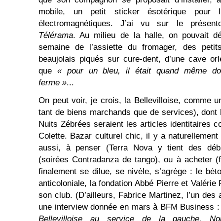
mobile, un petit sticker ésotérique pour 
électromagnétiques. J’ai vu sur le présen
Télérama
. Au milieu de la halle, on pouvait dé
semaine de l’assiette du fromager, des petits
beaujolais piqués sur cure-dent, d’une cave orlé
que
« pour un bleu, il était quand même do
ferme »
...
On peut voir, je crois, la Bellevilloise, comme 
tant de biens marchands que de services), dont 
Nuits Zébrées seraient les articles identitaires 
Colette. Bazar culturel chic, il y a naturellemen
aussi, à penser (Terra Nova y tient des déb
(soirées Contradanza de tango), ou à acheter (fo
finalement se dilue, se nivèle, s’agrège : le bé
anticoloniale, la fondation Abbé Pierre et Valérie
son club. (D’ailleurs, Fabrice Martinez, l’un de
une interview donnée en mars à BFM Business 
Bellevilloise au service de la gauche. 