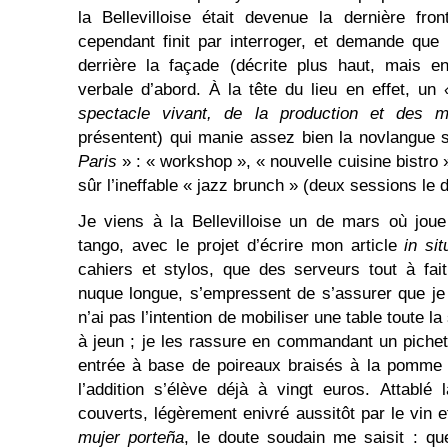
la Bellevilloise était devenue la dernière fro
cependant finit par interroger, et demande que l
derrière la façade (décrite plus haut, mais e
verbale d’abord. À la tête du lieu en effet, un
spectacle vivant, de la production et des 
présentent) qui manie assez bien la novlangue 
P
aris
» : « workshop », « nouvelle cuisine bistro »,
sûr l’ineffable « jazz brunch » (deux sessions le 
Je viens à la Bellevilloise un de mars où jou
tango, avec le projet d’écrire mon article
in sit
cahiers et stylos, que des serveurs tout à fai
nuque longue, s’empressent de s’assurer que je
n’ai pas l’intention de mobiliser une table toute la
à jeun ; je les rassure en commandant un piche
entrée à base de poireaux braisés à la pomme 
l’addition s’élève déjà à vingt euros. Attablé
couverts, légèrement enivré aussitôt par le vin e
mujer porteña
, le doute soudain me saisit : qu