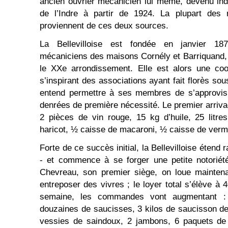
ancien ouvrier mécanicien lui même, devenu indu
de l’Indre à partir de 1924. La plupart des r
proviennent de ces deux sources.
La Bellevilloise est fondée en janvier 187
mécaniciens des maisons Cornély et Barriquand,
le XXe arrondissement. Elle est alors une coo
s’inspirant des associations ayant fait florès so
entend permettre à ses membres de s’approvisi
denrées de première nécessité. Le premier arriva
2 pièces de vin rouge, 15 kg d’huile, 25 litres 
haricot, ½ caisse de macaroni, ½ caisse de vermi
Forte de ce succès initial, la Bellevilloise étend
- et commence à se forger une petite notoriét
Chevreau, son premier siège, on loue maintena
entreposer des vivres ; le loyer total s’élève à
semaine, les commandes vont augmentant :
douzaines de saucisses, 3 kilos de saucisson de 
vessies de saindoux, 2 jambons, 6 paquets de 