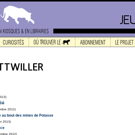
2013)
êlé
embre 2012)
e au bout des mines de Potasse
er 2013)
ace
tembre 2012)