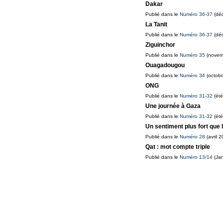
Dakar
Publié dans le
Numéro 36-37
(déc
La Tanit
Publié dans le
Numéro 36-37
(déc
Ziguinchor
Publié dans le
Numéro 35
(novem
Ouagadougou
Publié dans le
Numéro 34
(octobr
ONG
Publié dans le
Numéro 31-32
(été
Une journée à Gaza
Publié dans le
Numéro 31-32
(été
Un sentiment plus fort que 
Publié dans le
Numéro 28
(avril 2
Qat : mot compte triple
Publié dans le
Numéro 13/14
(Jan