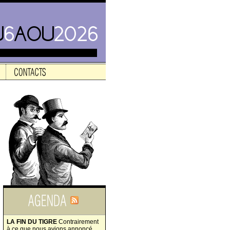
LA FIN DU TIGRE
Contrairement
à ce que nous avions annoncé