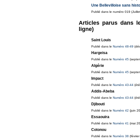
Une Bellevilloise sans histo
Publié dans le numéro 019 (Juille
Articles parus dans l
ligne)
Saint Louis
Publié dans le
Numéro 48-49
(déc
Hargeisa
Publié dans le
Numéro 45
(septe
Algérie
Publié dans le
Numéro 45
(septe
Impact
Publié dans le
Numéro 43-44
(été
Addis-Abeba
Publié dans le
Numéro 43-44
(été
Djibouti
Publié dans le
Numéro 42
(juin 2
Essaouira
Publié dans le
Numéro 41
(mai 2
Cotonou
Publié dans le
Numéro 38
(févrie