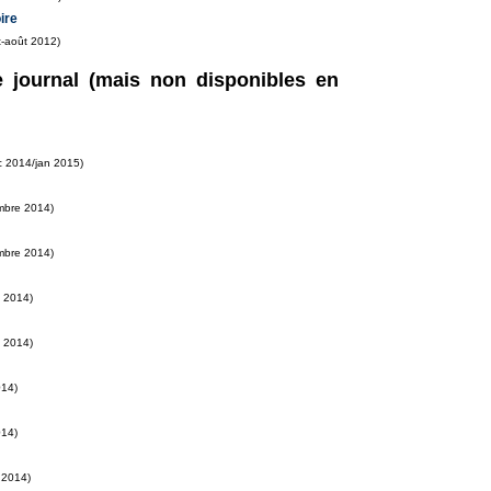
ire
t-août 2012)
e journal (mais non disponibles en
 2014/jan 2015)
mbre 2014)
mbre 2014)
 2014)
 2014)
014)
014)
r 2014)