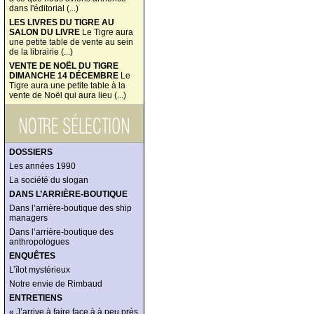
dans l'éditorial (...)
LES LIVRES DU TIGRE AU
SALON DU LIVRE
Le Tigre aura
une petite table de vente au sein
de la librairie (...)
VENTE DE NOËL DU TIGRE
DIMANCHE 14 DÉCEMBRE
Le
Tigre aura une petite table à la
vente de Noël qui aura lieu (...)
DOSSIERS
Les années 1990
La société du slogan
DANS L’ARRIÈRE-BOUTIQUE
Dans l’arrière-boutique des ship
managers
Dans l’arrière-boutique des
anthropologues
ENQUÊTES
L’îlot mystérieux
Notre envie de Rimbaud
ENTRETIENS
« J’arrive à faire face à à peu près