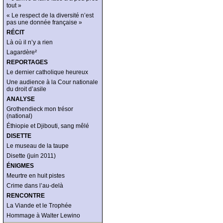
tout »
« Le respect de la diversité n’est
pas une donnée française »
RÉCIT
Là où il n’y a rien
Lagardère²
REPORTAGES
Le dernier catholique heureux
Une audience à la Cour nationale
du droit d’asile
ANALYSE
Grothendieck mon trésor
(national)
Éthiopie et Djibouti, sang mêlé
DISETTE
Le museau de la taupe
Disette (juin 2011)
ÉNIGMES
Meurtre en huit pistes
Crime dans l’au-delà
RENCONTRE
La Viande et le Trophée
Hommage à Walter Lewino