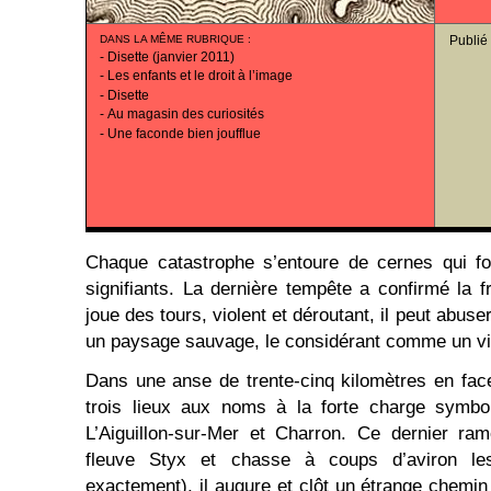
DANS LA MÊME RUBRIQUE
:
Publié
-
Disette (janvier 2011)
-
Les enfants et le droit à l’image
-
Disette
-
Au magasin des curiosités
-
Une faconde bien joufflue
Chaque catastrophe s’entoure de cernes qui fo
signifiants. La dernière tempête a confirmé la fra
joue des tours, violent et déroutant, il peut abuser
un paysage sauvage, le considérant comme un vi
Dans une anse de trente-cinq kilomètres en face
trois lieux aux noms à la forte charge symbol
L’Aiguillon-sur-Mer et Charron. Ce dernier ra
fleuve Styx et chasse à coups d’aviron les
exactement), il augure et clôt un étrange chemin d