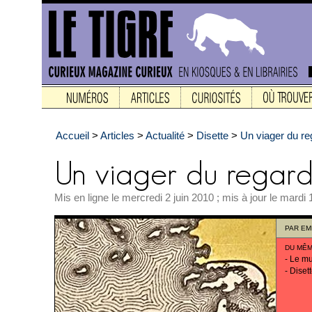
Accueil
>
Articles
>
Actualité
>
Disette
>
Un viager du re
Mis en ligne le mercredi 2 juin 2010 ; mis à jour le mardi 
PAR
EM
DU MÊM
-
Le mu
-
Disett