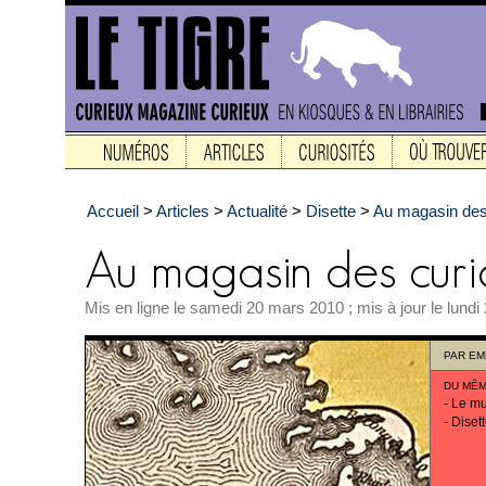
Accueil
>
Articles
>
Actualité
>
Disette
>
Au magasin des 
Mis en ligne le samedi 20 mars 2010 ; mis à jour le lundi 
PAR
EM
DU MÊM
-
Le mu
-
Disett