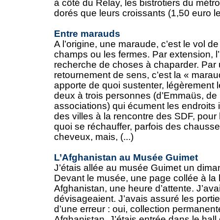
à côté du Relay, les bistrotiers du métr
dorés que leurs croissants (1,50 euro les
Entre marauds
A l’origine, une maraude, c’est le vol de
champs ou les fermes. Par extension, l’
recherche de choses à chaparder. Par
retournement de sens, c’est la « maraud
apporte de quoi sustenter, légèrement
deux à trois personnes (d’Emmaüs, de l
associations) qui écument les endroits 
des villes à la rencontre des SDF, pour 
quoi se réchauffer, parfois des chauss
cheveux, mais, (...)
L’Afghanistan au Musée Guimet
J’étais allée au musée Guimet un dimanc
Devant le musée, une page collée à la hâ
Afghanistan, une heure d’attente. J’av
dévisageaient. J’avais assuré les portier
d’une erreur : oui, collection permanent
Afghanistan. J’étais entrée dans le ha