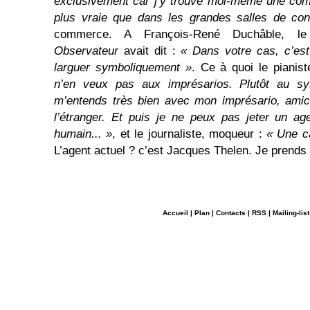
exclusivement car j’y trouve moi-même une com
plus vraie que dans les grandes salles de conc
commerce. A François-René Duchâble, le
Observateur
avait dit :
« Dans votre cas, c’est 
larguer symboliquement »
. Ce à quoi le pianis
n’en veux pas aux imprésarios. Plutôt au sy
m’entends très bien avec mon imprésario, amica
l’étranger. Et puis je ne peux pas jeter un ag
humain... »
, et le journaliste, moqueur :
« Une ca
L’agent actuel ? c’est Jacques Thelen. Je prends
Accueil
|
Plan
|
Contacts
|
RSS
|
Mailing-list