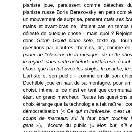
pianiste joue, paraissent comme détachés du
pianiste russe Boris Berezovsky en petit comit
un mouvement de surprise, pensant
mais ses bra
mains et avant-bras ne l’étaient pas en temps 
délesté de quelque chose - mais quoi ? Rejoign
dans
Glenn Gould piano solo
, texte qui tou
questions par d’autres chemins, dit, comme en
parler de l’obscène de la musique, de cette chose
le regard, dans cette hébétude indifférente à tout 
chose que l’on fait avec les doigts, la bouche, le 
L’artiste et son public - comme on dit son chie
Duchâble joue en haut de sa montagne, pour un p
choisi, intime, si ce n’est en tant que communaut
étant un grand marcheur. Toutes les questions son
choix étrange que la technologie a fait naître : c
démocratisation (
« Ce qui m’intéresse, c’est la
coups de marteaux s’il le faut pour toucher
gens »
), l’écoute du public (
« Mon but, s’il e