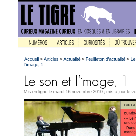
Accueil
>
Articles
>
Actualité
>
Feuilleton d’actualité
>
Le
l’image, 1
Mis en ligne le mardi 16 novembre 2010 ; mis à jour le 
PAR
LÆ
DU MÊM
-
« Le r
une do
-
Dans 
manag