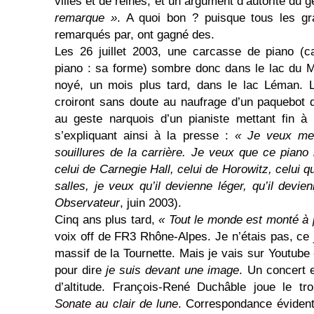
villes et de reines, et un argument d’autorité du 
remarque »
. A quoi bon ? puisque tous les gr
remarqués par, ont gagné des.
Les 26 juillet 2003, une carcasse de piano (car
piano : sa forme) sombre donc dans le lac du 
noyé, un mois plus tard, dans le lac Léman. L
croiront sans doute au naufrage d’un paquebot
au geste narquois d’un pianiste mettant fin à 
s’expliquant ainsi à la presse :
« Je veux me p
souillures de la carrière. Je veux que ce piano 
celui de Carnegie Hall, celui de Horowitz, celui q
salles, je veux qu’il devienne léger, qu’il devien
Observateur
, juin 2003).
Cinq ans plus tard,
« Tout le monde est monté à p
voix off de FR3 Rhône-Alpes. Je n’étais pas, ce j
massif de la Tournette. Mais je vais sur Youtub
pour dire
je suis devant une image
. Un concert e
d’altitude. François-René Duchâble joue le t
Sonate au clair de lune
. Correspondance évidente