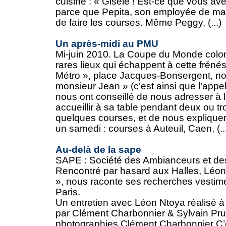
cuisine : « Gisèle ! Est-ce que vous a
parce que Pepita, son employée de mais
de faire les courses. Même Peggy, (...)
Un après-midi au PMU
Mi-juin 2010. La Coupe du Monde colon
rares lieux qui échappent à cette fréné
Métro », place Jacques-Bonsergent, n
monsieur Jean » (c’est ainsi que l’appel
nous ont conseillé de nous adresser à l
accueillir à sa table pendant deux ou tr
quelques courses, et de nous expliquer 
un samedi : courses à Auteuil, Caen, (..
Au-delà de la sape
SAPE : Société des Ambianceurs et de
Rencontré par hasard aux Halles, Léon 
», nous raconte ses recherches vestim
Paris.
Un entretien avec Léon Ntoya réalisé 
par Clément Charbonnier & Sylvain P
photographies Clément Charbonnier C’e