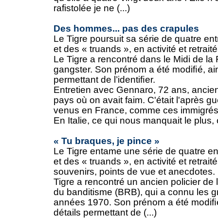
rafistolée je ne (...)
Des hommes... pas des crapules
Le Tigre poursuit sa série de quatre ent
et des « truands », en activité et retrai
Le Tigre a rencontré dans le Midi de la
gangster. Son prénom a été modiﬁé, ain
permettant de l’identiﬁer.
Entretien avec Gennaro, 72 ans, ancien
pays où on avait faim. C'était l'après 
venus en France, comme ces immigrés q
En Italie, ce qui nous manquait le plus, c'é
« Tu braques, je pince »
Le Tigre entame une série de quatre en
et des « truands », en activité et retrai
souvenirs, points de vue et anecdotes. 
Tigre a rencontré un ancien policier de
du banditisme (BRB), qui a connu les 
années 1970. Son prénom a été modiﬁé,
détails permettant de (...)