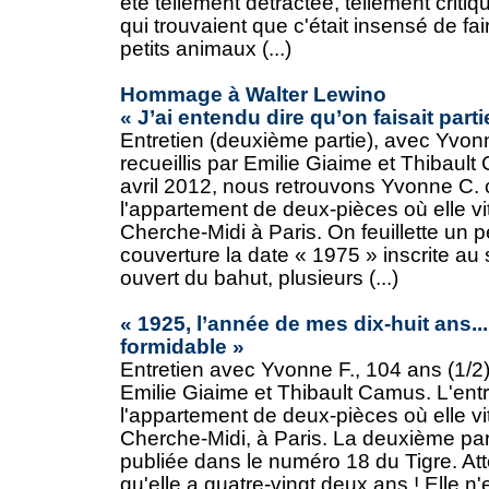
été tellement détractée, tellement cri
qui trouvaient que c'était insensé de fa
petits animaux (...)
Hommage à Walter Lewino
« J’ai entendu dire qu’on faisait part
Entretien (deuxième partie), avec Yvon
recueillis par Emilie Giaime et Thibaul
avril 2012, nous retrouvons Yvonne C. 
l'appartement de deux-pièces où elle vi
Cherche-Midi à Paris. On feuillette un pe
couverture la date « 1975 » inscrite au st
ouvert du bahut, plusieurs (...)
« 1925, l’année de mes dix-huit ans..
formidable »
Entretien avec Yvonne F., 104 ans (1/2)
Emilie Giaime et Thibault Camus. L'entr
l'appartement de deux-pièces où elle vi
Cherche-Midi, à Paris. La deuxième part
publiée dans le numéro 18 du Tigre. At
qu'elle a quatre-vingt deux ans ! Elle n'