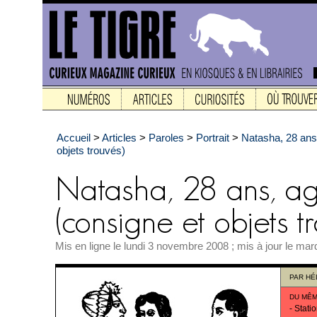
Accueil
>
Articles
>
Paroles
>
Portrait
>
Natasha, 28 ans
objets trouvés)
Mis en ligne le lundi 3 novembre 2008 ; mis à jour le mar
PAR
HÉ
DU MÊM
-
Stati