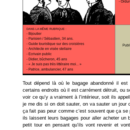
-
Ordur
DANS LA MÊME RUBRIQUE
:
-
Bijoutier
-
Parisien / Sébastien, 34 ans.
-
Guide touristique sur des croisières
Publ
-
Architecte en visée stellaire
-
Ecrivain public
-
Didier, bûcheron, 45 ans
-
« Je suis pas très littéraire moi... »
-
Patrice, ambulancier, 47 ans
Tout dépend là où le bagage abandonné il est
certains endroits où il est carrément détruit, ou so
voir ce qu’y a vraiment à l’intérieur, soit ils appe
je me dis si on doit sauter, on va sauter un jour 
ça fait pas peur comme c’est souvent que ça se
ils laissent leurs bagages pour aller acheter un b
petit tour en pensant qu’ils vont revenir et von