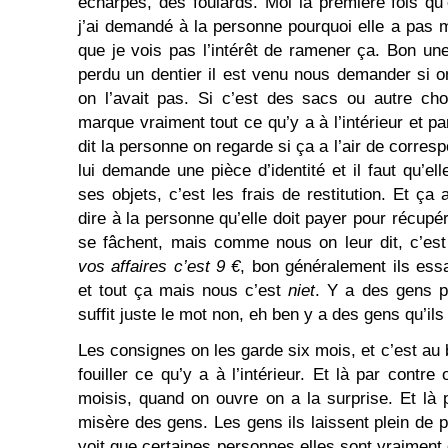
écharpes, des foulards. Moi la première fois q
j’ai demandé à la personne pourquoi elle a pas m
que je vois pas l’intérêt de ramener ça. Bon une
perdu un dentier il est venu nous demander si on
on l’avait pas. Si c’est des sacs ou autre ch
marque vraiment tout ce qu’y a à l’intérieur et pa
dit la personne on regarde si ça a l’air de corres
lui demande une pièce d’identité et il faut qu’e
ses objets, c’est les frais de restitution. Et ça
dire à la personne qu’elle doit payer pour récupér
se fâchent, mais comme nous on leur dit, c’es
vos affaires c’est 9 €
, bon généralement ils ess
et tout ça mais nous c’est
niet
. Y a des gens p
suffit juste le mot non, eh ben y a des gens qu’il
Les consignes on les garde six mois, et c’est au 
fouiller ce qu’y a à l’intérieur. Et là par contre
moisis, quand on ouvre on a la surprise. Et là p
misère des gens. Les gens ils laissent plein de pa
voit que certaines personnes elles sont vraiment