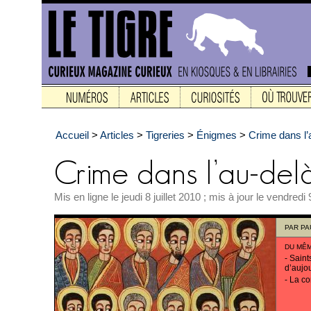
Accueil
>
Articles
>
Tigreries
>
Énigmes
>
Crime dans l’
Mis en ligne le jeudi 8 juillet 2010 ; mis à jour le vendredi 9
PAR
PA
DU MÊ
-
Saint
d’aujo
-
La co