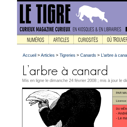
Accueil
>
Articles
>
Tigreries
>
Canards
>
L’arbre à cana
Mis en ligne le dimanche 24 février 2008 ; mis à jour le
PAR
MA
Licence
DU MÊM
-
André
-
Le ma