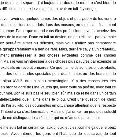
 dois m’en séparer, j’ai toujours ce doute de me dire c’est bien de
s difficile de se dire je vais plus rien avoir en fait. J’y songe.
ouvoir avoir eu quelque temps des objets et puis
poum
de les vendre
ans des collections ou parfois dans des musées, en me disant finalement
 pas trompé. Parce que quand vous êtes professionnel vous achetez des
es de la masse. Donc en fait on devient un peu élitiste... par exemple
lez peut-être aimer ou détester, mais vous n’allez pas comprendre
ce qu’apparemment y a rien de rare. Mais, derrière ça, y a un créateur...
cément m’intéresser à des choses évidentes comme des choses
. Mais je vais m’intéresser à des choses plus pauvres par exemple, si
exclusifs ou révolutionnaires. Ce que j’aime ce sont les bijoux-objets,
souvent des commandes spéciales pour des femmes ou des hommes de
e
n bijou XVIII
, ou un bijou mérovingien. Y a des choses très très
en bronze doré de Line Vautrin qui, avec toute sa poésie, avec tout ce
 pour moi. Bon je suis pas le seul bien sûr, mais ça reste dans un certain
ntellectuelles que j’aime dans le bijou. C’est une question de choix
 de l’or au kilo, des gourmettes en or... chose attention que je respecte
l’intérêt à ça c’est formidable. Mais moi j’ai un œil un peu plus sélectif
, de me distinguer de ce flot d’or qui ne m’amuse pas du tout.
e me suis fait un certain œil aux bijoux, et c’est comme ça que je peux
resse. Avec internet, les gens ont l’habitude de tout savoir, de tout