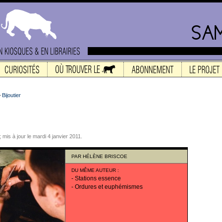
>
Bijoutier
; mis à jour le mardi 4 janvier 2011.
PAR
HÉLÈNE BRISCOE
DU MÊME AUTEUR
:
-
Stations essence
-
Ordures et euphémismes