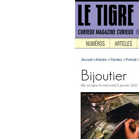
Accueil
>
Articles
>
Paroles
>
Portrait
Mis en ligne le mercredi 5 janvier 2011 