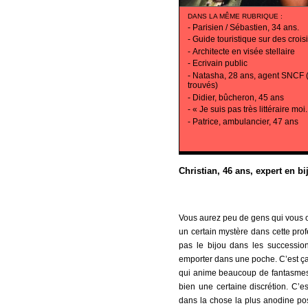
DANS LA MÊME RUBRIQUE
:
-
Parisien / Sébastien, 34 ans.
-
Guide touristique sur des crois
-
Architecte en visée stellaire
-
Ecrivain public
-
Natasha, 28 ans, agent SNCF (
trouvés)
-
Didier, bûcheron, 45 ans
-
« Je suis pas très littéraire moi.
-
Patrice, ambulancier, 47 ans
Christian, 46 ans, expert en bi
Vous aurez peu de gens qui vous on
un certain mystère dans cette pro
pas le bijou dans les successio
emporter dans une poche. C’est ça 
qui anime beaucoup de fantasmes e
bien une certaine discrétion. C’e
dans la chose la plus anodine pos