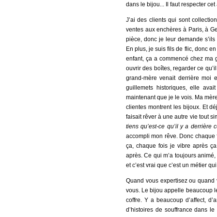
dans le bijou... Il faut respecter c
J’ai des clients qui sont collect
ventes aux enchères à Paris, à Gen
pièce, donc je leur demande s’ils 
En plus, je suis fils de flic, donc e
enfant, ça a commencé chez ma gra
ouvrir des boîtes, regarder ce qu’il
grand-mère venait derrière moi et 
guillemets historiques, elle ava
maintenant que je le vois. Ma mère a
clientes montrent les bijoux. Et d
faisait rêver à une autre vie tout
tiens qu’est-ce qu’il y a derrière 
accompli mon rêve. Donc chaque fo
ça, chaque fois je vibre après ça.
après. Ce qui m’a toujours animé, c
et c’est vrai que c’est un métier qu
Quand vous expertisez ou quand vo
vous. Le bijou appelle beaucoup le 
coffre. Y a beaucoup d’affect, d’
d’histoires de souffrance dans le b