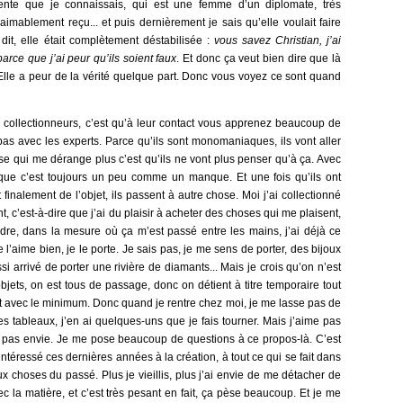
liente que je connaissais, qui est une femme d’un diplomate, très
aimablement reçu... et puis dernièrement je sais qu’elle voulait faire
 dit, elle était complètement déstabilisée :
vous savez Christian, j’ai
arce que j’ai peur qu’ils soient faux
. Et donc ça veut bien dire que là
 Elle a peur de la vérité quelque part. Donc vous voyez ce sont quand
es collectionneurs, c’est qu’à leur contact vous apprenez beaucoup de
s avec les experts. Parce qu’ils sont monomaniaques, ils vont aller
se qui me dérange plus c’est qu’ils ne vont plus penser qu’à ça. Avec
 que c’est toujours un peu comme un manque. Et une fois qu’ils ont
finalement de l’objet, ils passent à autre chose. Moi j’ai collectionné
, c’est-à-dire que j’ai du plaisir à acheter des choses qui me plaisent,
endre, dans la mesure où ça m’est passé entre les mains, j’ai déjà ce
je l’aime bien, je le porte. Je sais pas, je me sens de porter, des bijoux
ssi arrivé de porter une rivière de diamants... Mais je crois qu’on n’est
bjets, on est tous de passage, donc on détient à titre temporaire tout
nt avec le minimum. Donc quand je rentre chez moi, je me lasse pas de
s tableaux, j’en ai quelques-uns que je fais tourner. Mais j’aime pas
ai pas envie. Je me pose beaucoup de questions à ce propos-là. C’est
téressé ces dernières années à la création, à tout ce qui se fait dans
ux choses du passé. Plus je vieillis, plus j’ai envie de me détacher de
vec la matière, et c’est très pesant en fait, ça pèse beaucoup. Et je me