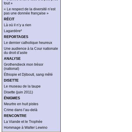
tout »
« Le respect de la diversité n’est
pas une donnée française »
RÉCIT
Là où il n’y a rien
Lagardère²
REPORTAGES
Le dernier catholique heureux
Une audience à la Cour nationale
du droit d’asile
ANALYSE
Grothendieck mon trésor
(national)
Éthiopie et Djibouti, sang mêlé
DISETTE
Le museau de la taupe
Disette (juin 2011)
ÉNIGMES
Meurtre en huit pistes
Crime dans l’au-delà
RENCONTRE
La Viande et le Trophée
Hommage à Walter Lewino