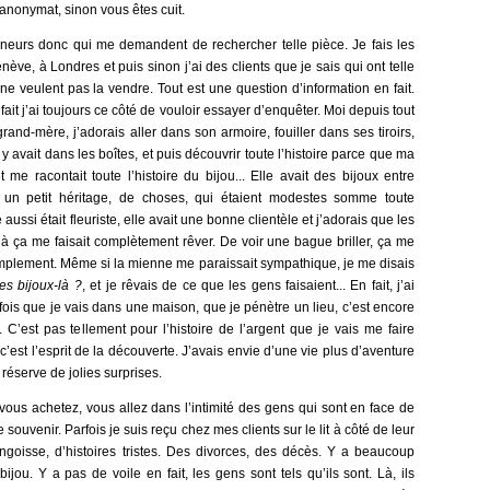
et anonymat, sinon vous êtes cuit.
ionneurs donc qui me demandent de rechercher telle pièce. Je fais les
ève, à Londres et puis sinon j’ai des clients que je sais qui ont telle
ne veulent pas la vendre. Tout est une question d’information en fait.
n fait j’ai toujours ce côté de vouloir essayer d’enquêter. Moi depuis tout
nd-mère, j’adorais aller dans son armoire, fouiller dans ses tiroirs,
 y avait dans les boîtes, et puis découvrir toute l’histoire parce que ma
me racontait toute l’histoire du bijou... Elle avait des bijoux entre
it un petit héritage, de choses, qui étaient modestes somme toute
ussi était fleuriste, elle avait une bonne clientèle et j’adorais que les
éjà ça me faisait complètement rêver. De voir une bague briller, ça me
 simplement. Même si la mienne me paraissait sympathique, je me disais
ces bijoux-là ?
, et je rêvais de ce que les gens faisaient... En fait, j’ai
is que je vais dans une maison, que je pénètre un lieu, c’est encore
 C’est pas tellement pour l’histoire de l’argent que je vais me faire
’est l’esprit de la découverte. J’avais envie d’une vie plus d’aventure
i réserve de jolies surprises.
us achetez, vous allez dans l’intimité des gens qui sont en face de
souvenir. Parfois je suis reçu chez mes clients sur le lit à côté de leur
angoisse, d’histoires tristes. Des divorces, des décès. Y a beaucoup
ijou. Y a pas de voile en fait, les gens sont tels qu’ils sont. Là, ils