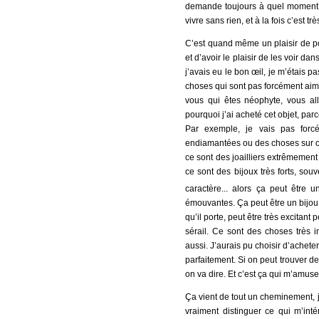
demande toujours à quel moment je
vivre sans rien, et à la fois c’est trè
C’est quand même un plaisir de p
et d’avoir le plaisir de les voir d
j’avais eu le bon œil, je m’étais
choses qui sont pas forcément aimé
vous qui êtes néophyte, vous al
pourquoi j’ai acheté cet objet, par
Par exemple, je vais pas for
endiamantées ou des choses sur or
ce sont des joailliers extrêmement 
ce sont des bijoux très forts, 
caractère... alors ça peut être u
émouvantes. Ça peut être un bijou 
qu’il porte, peut être très excitant
sérail. Ce sont des choses très i
aussi. J’aurais pu choisir d’acheter
parfaitement. Si on peut trouver de 
on va dire. Et c’est ça qui m’amuse
Ça vient de tout un cheminement, j
vraiment distinguer ce qui m’inté