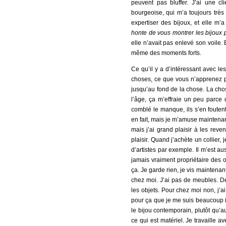
peuvent pas bluffer. J’ai une c
bourgeoise, qui m’a toujours très 
expertiser des bijoux, et elle m’a
honte de vous montrer les bijoux p
elle n’avait pas enlevé son voile.
même des moments forts.
Ce qu’il y a d’intéressant avec l
choses, ce que vous n’apprenez pa
jusqu’au fond de la chose. La cho
l’âge, ça m’effraie un peu parce
comblé le manque, ils s’en foutent 
en fait, mais je m’amuse maintenant
mais j’ai grand plaisir à les rev
plaisir. Quand j’achète un collier, 
d’artistes par exemple. Il m’est au
jamais vraiment propriétaire des o
ça. Je garde rien, je vis maintena
chez moi. J’ai pas de meubles. De
les objets. Pour chez moi non, j’
pour ça que je me suis beaucoup in
le bijou contemporain, plutôt qu’a
ce qui est matériel. Je travaille a