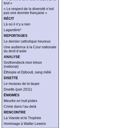
tout »
« Le respect de la diversité n’est
pas une donnée française »
RÉCIT
Là où il n’y a rien
Lagardère²
REPORTAGES
Le dernier catholique heureux
Une audience à la Cour nationale
du droit d’asile
ANALYSE
Grothendieck mon trésor
(national)
Éthiopie et Djibouti, sang mêlé
DISETTE
Le museau de la taupe
Disette (juin 2011)
ÉNIGMES
Meurtre en huit pistes
Crime dans l’au-delà
RENCONTRE
La Viande et le Trophée
Hommage à Walter Lewino