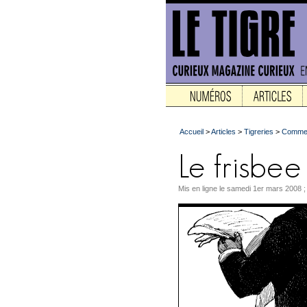
Accueil
>
Articles
>
Tigreries
>
Commen
Mis en ligne le samedi 1er mars 2008 ;