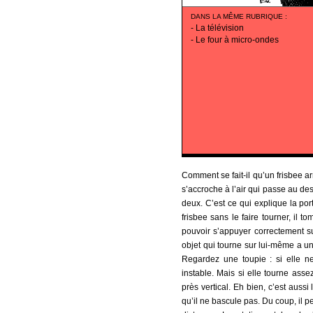
DANS LA MÊME RUBRIQUE
:
-
La télévision
-
Le four à micro-ondes
Comment se fait-il qu’un frisbee arr
s’accroche à l’air qui passe au dess
deux. C’est ce qui explique la port
frisbee sans le faire tourner, il 
pouvoir s’appuyer correctement sur l
objet qui tourne sur lui-même a une
Regardez une toupie : si elle ne
instable. Mais si elle tourne asse
près vertical. Eh bien, c’est aussi l
qu’il ne bascule pas. Du coup, il 