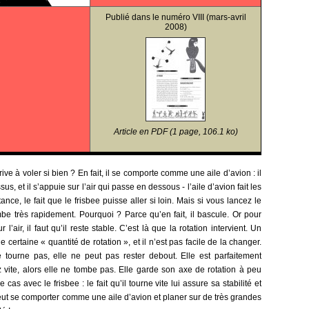
Publié dans le
numéro VIII
(mars-avril
2008)
Article en PDF (1 page, 106.1 ko)
ive à voler si bien ? En fait, il se comporte comme une aile d’avion : il
us, et il s’appuie sur l’air qui passe en dessous - l’aile d’avion fait les
ance, le fait que le frisbee puisse aller si loin. Mais si vous lancez le
tombe très rapidement. Pourquoi ? Parce qu’en fait, il bascule. Or pour
’air, il faut qu’il reste stable. C’est là que la rotation intervient. Un
 certaine « quantité de rotation », et il n’est pas facile de la changer.
 tourne pas, elle ne peut pas rester debout. Elle est parfaitement
z vite, alors elle ne tombe pas. Elle garde son axe de rotation à peu
e cas avec le frisbee : le fait qu’il tourne vite lui assure sa stabilité et
peut se comporter comme une aile d’avion et planer sur de très grandes