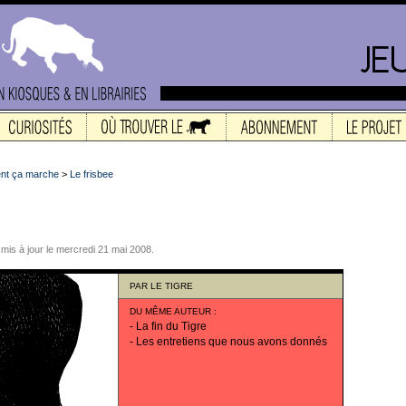
t ça marche
>
Le frisbee
 mis à jour le mercredi 21 mai 2008.
PAR
LE TIGRE
DU MÊME AUTEUR
:
-
La fin du Tigre
-
Les entretiens que nous avons donnés