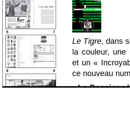
6
7
Le
Tigre
, dans 
la couleur, une
et un « Incroya
8
9
ce nouveau numé
- Le Dossier : 
Le Tigre
s’est 
la santé publiqu
10
11
fumer tue, évite