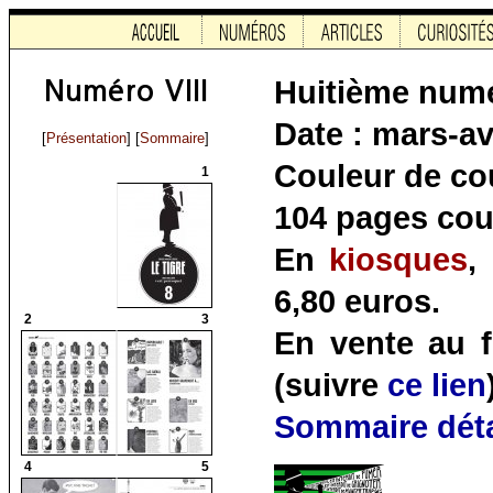
Huitième num
Date : mars-av
[
Présentation
] [
Sommaire
]
Couleur de cou
1
104 pages coul
En
kiosques
,
6,80 euros.
2
3
En vente au f
(suivre
ce lien
Sommaire déta
4
5