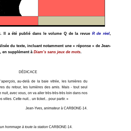
3. Il a été publié dans le volume Q de la revue
R de réel
,
alisée du texte, incluant notamment une « réponse » de Jean-
re, en supplément à
Diam’s sans jeux de mots
.
DÉDICACE
j’aperçois, au-delà de la baie vitrée, les lumières du
res du retour, les lumières des amis. Mais - tout seul
e nuit, avec vous, on va aller très-très-très loin dans nos
illes. Cette nuit... un ticket... pour partir. »
Jean-Yves, animateur à CARBONE-14.
t un hommage à toute la station
CARBONE-14.