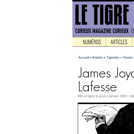
Accueil
>
Articles
>
Tigreries
>
Textes 
Mis en ligne le jeudi 2 janvier 2003 ; mi