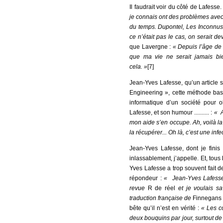
Il faudrait voir du côté de Lafesse
je connais ont des problèmes avec 
du temps. Dupontel, Les Inconnus
ce n’était pas le cas, on serait d
que Lavergne :
« Depuis l’âge de 
que ma vie ne serait jamais bie
cela. »
[7]
Jean-Yves Lafesse, qu’un article s
Engineering », cette méthode bas
informatique d’un société pour 
Lafesse, et son humour .......... :
« A
mon aide s’en occupe. Ah, voilà la 
la récupérer... Oh là, c’est une inf
Jean-Yves Lafesse, dont je finis 
inlassablement, j’appelle. Et, tous
Yves Lafesse a trop souvent fait d
répondeur :
« Jean-Yves Lafesse 
revue
R de réel
et je voulais sa
traduction française de
Finnegan
bête qu’il n’est en vérité :
« Les c
deux bouquins par jour, surtout de 