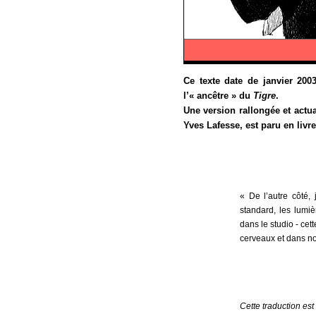
Ce texte date de janvier 200
l’« ancêtre » du
Tigre
.
Une version rallongée et actu
Yves Lafesse, est paru en liv
« De l’autre côté, 
standard, les lumiè
dans le studio - cett
cerveaux et dans nos v
Cette traduction es