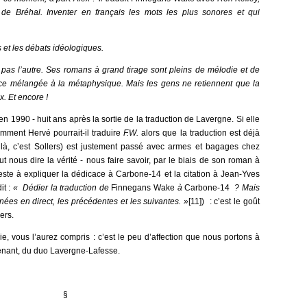
 de Bréhal. Inventer en français les mots les plus sonores et qui
s et les débats idéologiques.
 pas l’autre. Ses romans à grand tirage sont pleins de mélodie et de
ence mélangée à la métaphysique. Mais les gens ne retiennent que la
. Et encore !
n 1990 - huit ans après la sortie de la traduction de Lavergne. Si elle
ment Hervé pourrait-il traduire
F.W.
alors que la traduction est déjà
il, là, c’est Sollers) est justement passé avec armes et bagages chez
ut nous dire la vérité - nous faire savoir, par le biais de son roman à
este à expliquer la dédicace à Carbone-14 et la citation à Jean-Yves
it :
« Dédier la traduction de
Finnegans Wake
à
Carbone-14
? Mais
nnées en direct, les précédentes et les suivantes. »
[11]) : c’est le goût
ers.
e, vous l’aurez compris : c’est le peu d’affection que nous portons à
ntenant, du duo Lavergne-Lafesse.
§