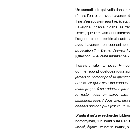
Un samedi soir, qui voilà dans la ru
réalisé l’entretien avec Lavergne
Il ne s’en souvient pas trop (c’étai
Lavergne, ingénieur dans les tra
Joyce, que l’écrivain qui l’intéressa
l’argent - ce qui semble absurde, 
avec Lavergne corroborent pe
publication ? »
]
Demandez-leur ! J
[Question :
« Aucune impatience ?
Il existe un site internet sur
Finneg
qui me répond quelques jours ap
jamais seulement posé la question.
de FW, ce qui excite ma curiosité.
avant-propos à sa traduction par
le reste, vous en savez plus
bibliographique. / Vous citez des 
connais pas non plus (est-ce un
Ma
D’autant qu’une recherche biblio
homonymes, l’un ayant publié en
liberté, égalité, fraternité
, l’autre, 