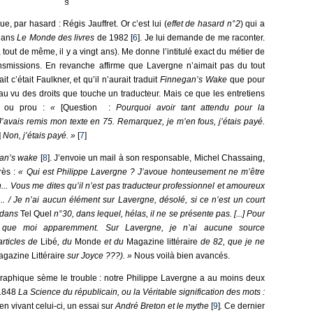
§
e, par hasard : Régis Jauffret. Or c’est lui (
effet de hasard n°2
) qui a
 dans
Le Monde des livres
de 1982 [
6
]. Je lui demande de me raconter.
t, tout de même, il y a vingt ans). Me donne l’intitulé exact du métier de
nsmissions. En revanche affirme que Lavergne n’aimait pas du tout
it c’était Faulkner, et qu’il n’aurait traduit
Finnegan’s Wake
que pour
au vu des droits que touche un traducteur. Mais ce que les entretiens
u ou prou :
«
[Question :
Pourquoi avoir tant attendu pour la
’avais remis mon texte en 75. Remarquez, je m’en fous, j’étais payé.
]
Non, j’étais payé. »
[
7
]
an’s wake
[
8
]. J’envoie un mail à son responsable, Michel Chassaing,
rès :
« Qui est Philippe Lavergne ? J’avoue honteusement ne m’être
.. Vous me dites qu’il n’est pas traducteur professionnel et amoureux
.. / Je n’ai aucun élément sur Lavergne, désolé, si ce n’est un court
u dans
Tel Quel
n°30, dans lequel, hélas, il ne se présente pas. [...] Pour
 que moi apparemment. Sur Lavergne, je n’ai aucune source
articles de
Libé
, du
Monde
et du
Magazine littéraire
de 82, que je ne
gazine Littéraire
sur Joyce ???). »
Nous voilà bien avancés.
graphique sème le trouble : notre Philippe Lavergne a au moins deux
 1848
La Science du républicain, ou la Véritable signification des mots :
bien vivant celui-ci, un essai sur
André Breton et le mythe
[
9
]
.
Ce dernier