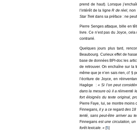
prend de haut). Lorsque j’enchaî
l’intérêt de la ligne
R de réel
, non
Star Trek
dans sa préface : ne peut
Pierre Senges attaque, bille en tête
livre. Ce n’est pas du Joyce, cela 
contrarié.
Quelques jours plus tard, rencon
Beaubourg. Curieux effet de hasar
base de données BPI-doc les arti
de retrouver. On enchaîne sur la 
même que je n’en sais rien,
cf.
§ pr
l’écriture de Joyce, en réinvent
Hagège :
« Si l’on peut considér
dans la mesure où il a réinventé l
fort éloignés du texte original, 
Pierre Faye, lui, se montre moins
Finnegans
, il y a ce
regard
des 18 
tenté, sans peut-être arriver au t
Finnegans
est une circulation, un
forêt lexicale. »
[
5
]