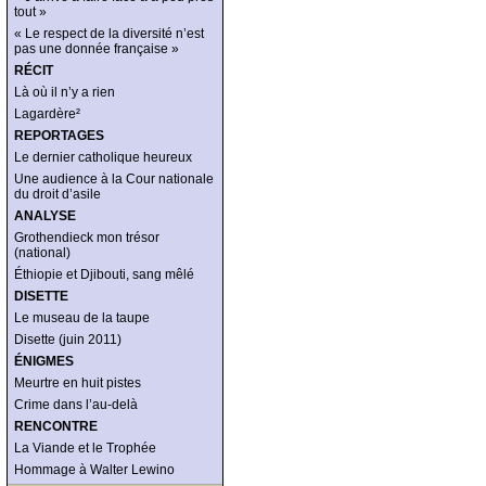
tout »
« Le respect de la diversité n’est
pas une donnée française »
RÉCIT
Là où il n’y a rien
Lagardère²
REPORTAGES
Le dernier catholique heureux
Une audience à la Cour nationale
du droit d’asile
ANALYSE
Grothendieck mon trésor
(national)
Éthiopie et Djibouti, sang mêlé
DISETTE
Le museau de la taupe
Disette (juin 2011)
ÉNIGMES
Meurtre en huit pistes
Crime dans l’au-delà
RENCONTRE
La Viande et le Trophée
Hommage à Walter Lewino