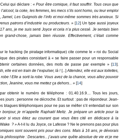
. Celui qui déclare :
« Pour être comique, il faut souffrir. Tous ceux que
l’alcool, la coke, les femmes, les mecs s’ils sont homo, ou leur emploi
, Jamel, Les Guignols de l’info et moi-même sommes très anxieux. Si
evenus patrons d’industrie ou producteurs. »
[
12
] Un type aussi joyeux
17 ans, je me suis senti Joyce et cela n’a plus cessé. Je sentais bien
n grand-chose, jamais bien réussie. Effectivement, c’était comme
ur le hacking (le piratage informatique) cite comme le
«
roi du Social
ique des pirates consistant à « se faire passer pour un responsable
obtenir certaines données, des mots de passe par exemple » [
13
].
h, elle est en train de l’expulser, là !
[...]
Attendez, elle est aux toilettes,
robe ! Elle a sorti la robe. Vous avez de la chance, vous allez pouvoir
ection, Jeanine, vous me mettez ça dehors... »
[
14
]
par obtenir le numéro de téléphone : 01.40.16.9.... Tous les jours,
 les jours : personne ne décroche. Et surtout : pas de répondeur. Jean-
es blagues téléphoniques pour ne pas se méfier s’il entendait sur son
bonjour, je m’appelle Raphaël Meltz. Je prépare un article pour la
voir si vous étiez au courant que vous êtes cité en dédicace à la
s Wake
? »
A-t-il lu du Joyce, ce Lafesse ? Ne le prenons pas pour plus
omiques sont souvent pris pour des cons. Mais à 16 ans, je dévorais
la philosophie : Descartes... j’avais une quête absolue de vie et je me