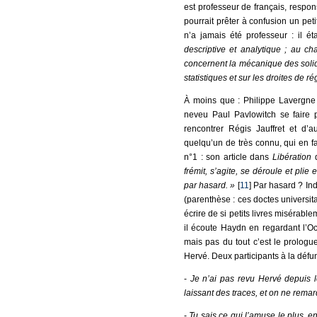
est professeur de français, respon
pourrait prêter à confusion un pe
n’a jamais été professeur : il ét
descriptive et analytique ; au c
concernent la mécanique des solid
statistiques et sur les droites de r
À moins que : Philippe Lavergne 
neveu Paul Pavlowitch se faire
rencontrer Régis Jauffret et d’a
quelqu’un de très connu, qui en fa
n°1 : son article dans
Libération
d
frémit, s’agite, se déroule et plie 
par hasard. »
[
11
] Par hasard ? In
(parenthèse : ces doctes universita
écrire de si petits livres misérabl
il écoute Haydn en regardant l’Océ
mais pas du tout c’est le prologue
Hervé. Deux participants à la déf
-
Je n’ai pas revu Hervé depuis lon
laissant des traces, et on ne remar
-
Tu sais ce qui l’amuse le plus, e