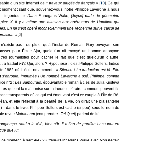
sable d’un site internet de
« travaux dirigés de français »
[
10
]. Ce qui
tit moment : sauf que, souvenez-vous, notre Philippe Lavergne à nous
ait ingénieur.
« Dans
Finnegans Wake,
[Joyce] parle de géométrie
hapitre X, il y a même une allusion aux opérateurs de Hamilton qui
es. En lui s’est opéré inconsciemment une recherche sur le calcul de
égression. »
[6]
n’existe pas - ou plutôt qu’à l’instar de Romain Gary envoyant son
 passer pour Émile Ajar, quelqu’un ait envoyé un homme anonyme
utres journalistes pour cacher le fait que c’est quelqu’un d’autre,
it a traduit
F.W.
Qui, alors ? Hypothèse : c’est Philippe Sollers. Indice
e 1982 où il écrit notamment :
« Silence ! La traduction est là. Elle
et s’enroule.
imprimée !
Un nommé Lavergne a osé. Philippe, comme
dice n°2 :
Les Samouraïs
, épouvantable roman à clés de Julia Kristeva
ires qui ont la main-mise sur la théorie littéraire, comment peuvent-ils
ement transparents où ce qui est émouvant c’est ce couple à l’Île de Ré,
an, et elle réfléchit à la beauté de la vie, on dirait une plaisanterie
) - dans le livre, Philippe Sollers est caché (si peu) sous le nom de
unte revue
Maintenant
(comprendre :
Tel Quel
) parlent de lui :
gtemps, sauf à la télé, bien sûr. Il a l’art de paraître battu tout en
que que lui.
n ce moment, à part Alex ? Il traduit
Finnegans Wake
avec Ron Kelley,