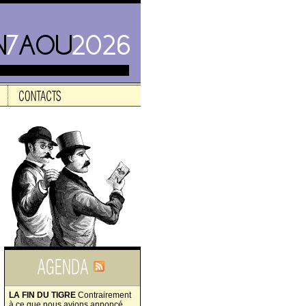
LA FIN DU TIGRE
Contrairement
à ce que nous avions annoncé