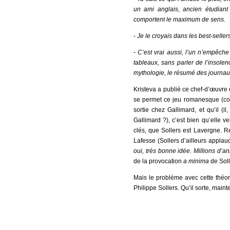
un ami anglais, ancien étudiant
comportent le maximum de sens.
-
Je le croyais dans les best-seller
-
C’est vrai aussi, l’un n’empêche
tableaux, sans parler de l’insol
mythologie, le résumé des journaux
Kristeva a publié ce chef-d’œuvre e
se permet ce jeu romanesque (com
sortie chez Gallimard, et qu’il (
Gallimard ?), c’est bien qu’elle ve
clés, que Sollers est Lavergne. R
Lafesse (Sollers d’ailleurs applaud
oui, très bonne idée. Millions d’a
de la provocation
a minima
de Soll
Mais le problème avec cette théori
Philippe Sollers. Qu’il sorte, mai