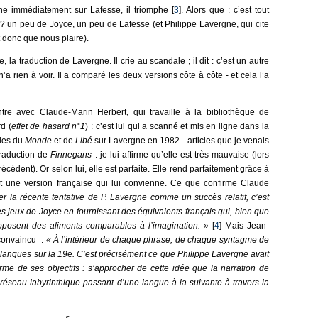
ne immédiatement sur Lafesse, il triomphe [
3
]. Alors que : c’est tout
 ? un peu de Joyce, un peu de Lafesse (et Philippe Lavergne, qui cite
 donc que nous plaire).
, la traduction de Lavergne. Il crie au scandale ; il dit : c’est un autre
n’a rien à voir. Il a comparé les deux versions côte à côte - et cela l’a
tre avec Claude-Marin Herbert, qui travaille à la bibliothèque de
d (
effet de hasard n°1
) : c’est lui qui a scanné et mis en ligne dans la
cles du
Monde
et de
Libé
sur Lavergne en 1982 - articles que je venais
traduction de
Finnegans
: je lui affirme qu’elle est très mauvaise (lors
écédent). Or selon lui, elle est parfaite. Elle rend parfaitement grâce à
ant une version française qui lui convienne. Ce que confirme Claude
er la récente tentative de P. Lavergne comme un succès relatif, c’est
es jeux de Joyce en fournissant des équivalents français qui, bien que
proposent des aliments comparables à l’imagination. »
[
4
] Mais Jean-
 convaincu :
« À l’intérieur de chaque phrase, de chaque syntagme de
langues sur la 19
e
. C’est précisément ce que Philippe Lavergne avait
erme de ses objectifs : s’approcher de cette idée que la narration de
 réseau labyrinthique passant d’une langue à la suivante à travers la