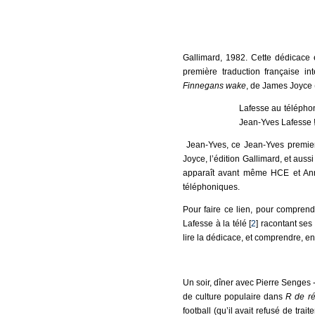
Gallimard, 1982. Cette dédicace 
première traduction française inté
Finnegans wake
, de James Joyce 
Lafesse au téléphon
Jean-Yves Lafesse !
Jean-Yves, ce Jean-Yves premier 
Joyce, l’édition Gallimard, et auss
apparaît avant même HCE et Anna
téléphoniques.
Pour faire ce lien, pour comprendr
Lafesse à la télé [
2
] racontant se
lire la dédicace, et comprendre, en
Un soir, dîner avec Pierre Senges 
de culture populaire dans
R de ré
football (qu’il avait refusé de trait