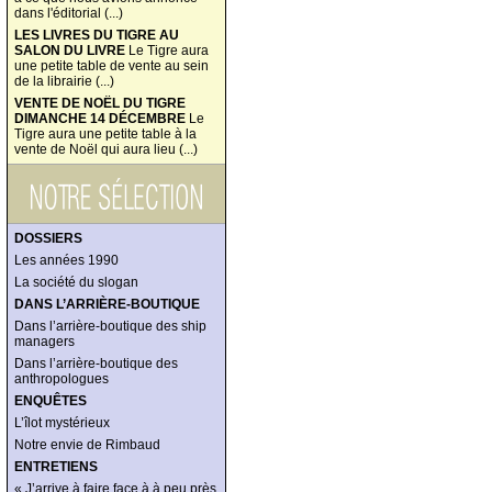
dans l'éditorial (...)
LES LIVRES DU TIGRE AU
SALON DU LIVRE
Le Tigre aura
une petite table de vente au sein
de la librairie (...)
VENTE DE NOËL DU TIGRE
DIMANCHE 14 DÉCEMBRE
Le
Tigre aura une petite table à la
vente de Noël qui aura lieu (...)
DOSSIERS
Les années 1990
La société du slogan
DANS L’ARRIÈRE-BOUTIQUE
Dans l’arrière-boutique des ship
managers
Dans l’arrière-boutique des
anthropologues
ENQUÊTES
L’îlot mystérieux
Notre envie de Rimbaud
ENTRETIENS
« J’arrive à faire face à à peu près