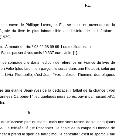
P.L.
est l’œuvre de Philippe Lavergne. Elle se place en ouverture de la
grale du livre le plus intraduisible de l’histoire de la littérature :
(1939).
e. À mourir de rire ! 08.92.68.69.69. Les meilleures de
 Faites passer à vos amis ! 0,337 euros/min. [
1
]
personnage cité dans l’édition de référence en France du livre de
i en Folio (plus tard, mon garçon, tu seras dans une Pléiade), celui qui
 Livia Plurabelle, c’est Jean-Yves Lafesse, l’homme des blagues
e qui était le Jean-Yves de la dédicace, il fallait de la chance : voir
s années Carbone-14, et, quelques jours après, ouvrir par hasard
F.W.
,
fin.
§
- qui m’accuse plus ou moins, mais non sans raison, de traiter toujours
el
: la télé-réalité ; le Prisonnier ; la finale de la coupe du monde de
er car il prend le sport de haut ; moi, le contraire : c’est le sport qui me