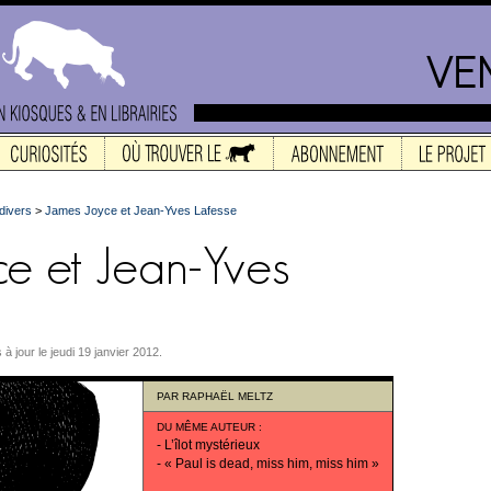
divers
>
James Joyce et Jean-Yves Lafesse
s à jour le jeudi 19 janvier 2012.
PAR
RAPHAËL MELTZ
DU MÊME AUTEUR
:
-
L’îlot mystérieux
-
« Paul is dead, miss him, miss him »