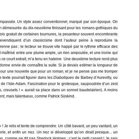
ompassée. Un style assez conventionnel, marqué par son époque. On
on démesurée du dix-neuvième finissant pour les romans gothiques du
fois gratuit de certaines tournures, la pesanteur souvent encombrante
revendiquent d’un classicisme dont l’auteur peine à reproduire la
enne pas : le lecteur se trouve vite happé par le rythme efficace des
nt maîtrisé entre une plume ample, un rien ampoulée, et une ironie qui
s ce court extrait, m’a tenu en haleine. Une deuxième lecture rend plus
 donne envie de connaître la suite. Si je devais estimer la longueur de
 pour une nouvelle que pour un roman, et je ne pense pas me tromper
texte pourrait figurer dans les
Diaboliques
de Barbey d’Aurevilly, ou
s de l’Isle-Adam. Fascination pour le grotesque, saupoudrée d’un zest
 creusets ! » aurait sa place dans un sonnet baudelairien). A moins
écent, mais talentueux, comme Patrick Süskind.
! Je relis et tente de comprendre. Un côté bavard, un peu vantard, un
ie, et enfin un nez. Un nez si développé qu’on dirait presque... un
, comme ne dit pas Sherlock Holmes : c’est le petit canard ! Je sais