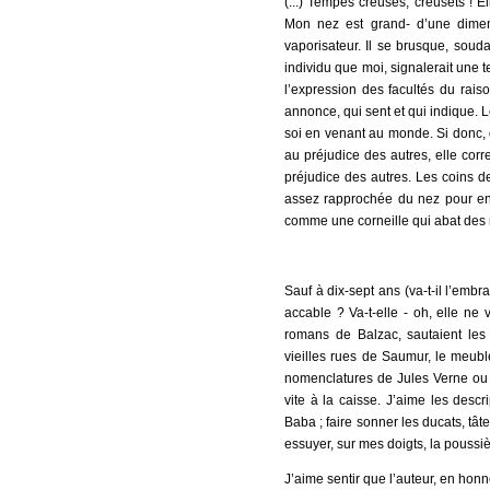
(...) Tempes creuses, creusets ! E
Mon nez est grand- d’une dimen
vaporisateur. Il se brusque, souda
individu que moi, signalerait une 
l’expression des facultés du rais
annonce, qui sent et qui indique.
soi en venant au monde. Si donc,
au préjudice des autres, elle co
préjudice des autres. Les coins d
assez rapprochée du nez pour en p
comme une corneille qui abat des 
Sauf à dix-sept ans (va-t-il l’embr
accable ? Va-t-elle - oh, elle ne 
romans de Balzac, sautaient les 
vieilles rues de Saumur, le meubl
nomenclatures de Jules Verne ou
vite à la caisse. J’aime les desc
Baba ; faire sonner les ducats, tâte
essuyer, sur mes doigts, la poussiè
J’aime sentir que l’auteur, en honn