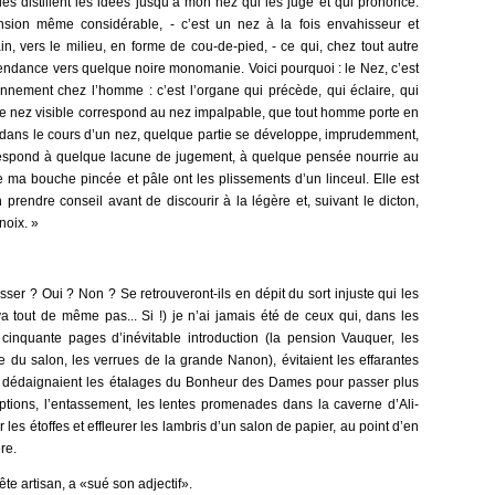
lles distillent les idées jusqu’à mon nez qui les juge et qui prononce.
sion même considérable, - c’est un nez à la fois envahisseur et
in, vers le milieu, en forme de cou-de-pied, - ce qui, chez tout autre
tendance vers quelque noire monomanie. Voici pourquoi : le Nez, c’est
onnement chez l’homme : c’est l’organe qui précède, qui éclaire, qui
 Le nez visible correspond au nez impalpable, que tout homme porte en
 dans le cours d’un nez, quelque partie se développe, imprudemment,
rrespond à quelque lacune de jugement, à quelque pensée nourrie au
e ma bouche pincée et pâle ont les plissements d’un linceul. Elle est
rendre conseil avant de discourir à la légère et, suivant le dicton,
noix. »
asser ? Oui ? Non ? Se retrouveront-ils en dépit du sort injuste qui les
va tout de même pas... Si !) je n’ai jamais été de ceux qui, dans les
cinquante pages d’inévitable introduction (la pension Vauquer, les
e du salon, les verrues de la grande Nanon), évitaient les effarantes
 dédaignaient les étalages du Bonheur des Dames pour passer plus
riptions, l’entassement, les lentes promenades dans la caverne d’Ali-
r les étoffes et effleurer les lambris d’un salon de papier, au point d’en
re.
ête artisan, a «sué son adjectif».