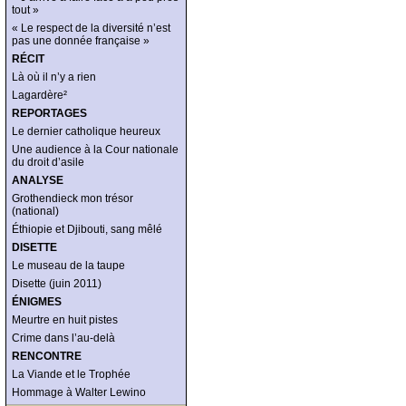
tout »
« Le respect de la diversité n’est
pas une donnée française »
RÉCIT
Là où il n’y a rien
Lagardère²
REPORTAGES
Le dernier catholique heureux
Une audience à la Cour nationale
du droit d’asile
ANALYSE
Grothendieck mon trésor
(national)
Éthiopie et Djibouti, sang mêlé
DISETTE
Le museau de la taupe
Disette (juin 2011)
ÉNIGMES
Meurtre en huit pistes
Crime dans l’au-delà
RENCONTRE
La Viande et le Trophée
Hommage à Walter Lewino