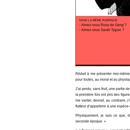
DANS LA MÊME RUBRIQUE
:
-
Aimez-vous Rosa de Geng ?
-
Aimez-vous Sarah Tyguic ?
Réduit à me présenter moi-même au
pour toutes, au moral et au physiq
J’ai perdu, sans fruit, une partie
la première fois ont pris des figur
me vanter, devrait, au contraire, 
flatteur d’appartenir à une espèce do
Physiquement, je suis ce que, da
seconde époque. »