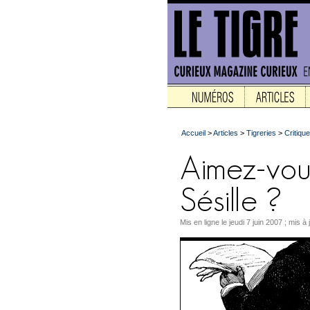
Accueil
>
Articles
>
Tigreries
>
Critiqu
Mis en ligne le jeudi 7 juin 2007 ; mis 