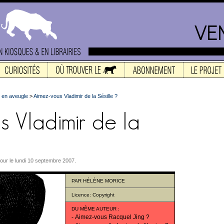
e en aveugle
>
Aimez-vous Vladimir de la Sésille ?
à jour le lundi 10 septembre 2007.
PAR
HÉLÈNE MORICE
Licence:
Copyright
DU MÊME AUTEUR
:
-
Aimez-vous Racquel Jing ?