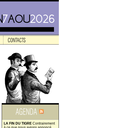
LA FIN DU TIGRE
Contrairement
à ce que nous avions annoncé