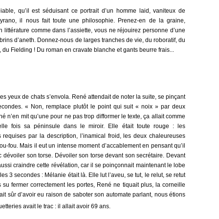
 Diable, qu’il est séduisant ce portrait d’un homme laid, vaniteux de
rano, il nous fait toute une philosophie. Prenez-en de la graine,
n littérature comme dans l’assiette, vous ne réjouirez personne d’une
brins d’aneth. Donnez-nous de larges tranches de vie, du roboratif, du
 du Fielding ! Du roman en cravate blanche et gants beurre frais...
des yeux de chats s’envola. René attendait de noter la suite, se pinçant
 secondes. « Non, remplace plutôt le point qui suit « noix » par deux
 n’en mit qu’une pour ne pas trop difformer le texte, ça allait comme
le fois sa péninsule dans le miroir. Elle était toute rouge : les
 requises par la description, l’inamical froid, les deux chaleureuses
 fou-fou. Mais il eut un intense moment d’accablement en pensant qu’il
onc dévoiler son torse. Dévoiler son torse devant son secrétaire. Devant
ssi craindre cette révélation, car il se poinçonnait maintenant le lobe
s 3 secondes : Mélanie était là. Elle lut l’aveu, se tut, le relut, se retut
s su fermer correctement les portes, René ne tiquait plus, la corneille
à fait sûr d’avoir eu raison de saboter son automate parlant, nous étions
eries avait le trac : il allait avoir 69 ans.