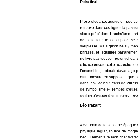
Point final
Prose élégante, quoiqu’un peu c
retrouve dans ces lignes la passi
siècle précédent. L’archaïsme par
de cette longue description se 
souplesse. Mais qu’on ne s’y mépr
phrases, et l’équilibre parfaiteme
ne livre pas tout son potentiel dan
efficace encore cette accroche, et
l’ensemble, j’opterais davantage
outre-mesure en supposant que ce 
dans les
Contes Cruels
de Villier
de symbolisme (« Tempes creuses,
qu’il ne s’agisse d’un imitateur r
Léo Trabant
« Saturnin de la seconde époque » 
physique ingrat, source de moquer
bec ! Elémentaire mon cher Watson