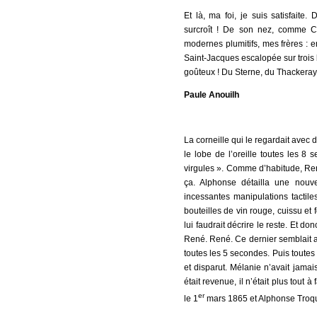
Et là, ma foi, je suis satisfaite.
surcroît ! De son nez, comme Cy
modernes plumitifs, mes frères : e
Saint-Jacques escalopée sur trois 
goûteux ! Du Sterne, du Thackeray,
Paule Anouilh
La corneille qui le regardait avec 
le lobe de l’oreille toutes les 8
virgules ». Comme d’habitude, René
ça. Alphonse détailla une nouvel
incessantes manipulations tactiles
bouteilles de vin rouge, cuissu et
lui faudrait décrire le reste. Et d
René. René. Ce dernier semblait au
toutes les 5 secondes. Puis toutes le
et disparut. Mélanie n’avait jamai
était revenue, il n’était plus tout 
er
le 1
mars 1865 et Alphonse Troquett