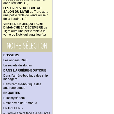
dans l'éditorial (...)
LES LIVRES DU TIGRE AU
SALON DU LIVRE
Le Tigre aura
une petite table de vente au sein
de la librairie (...)
VENTE DE NOËL DU TIGRE
DIMANCHE 14 DÉCEMBRE
Le
Tigre aura une petite table à la
vente de Noël qui aura lieu (...)
DOSSIERS
Les années 1990
La société du slogan
DANS L’ARRIÈRE-BOUTIQUE
Dans l’arrière-boutique des ship
managers
Dans l’arrière-boutique des
anthropologues
ENQUÊTES
L’îlot mystérieux
Notre envie de Rimbaud
ENTRETIENS
« J’arrive à faire face à à peu près