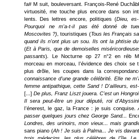
fa# M suit, bouleversant. François-René Duchâbl
virtuosité, me touche plus encore dans son in
lents. Des lettres encore, politiques (
Dieu, es
Pourquoi ne m’a-t-il pas été donné de t
Moscovites ?)
, touristiques (
Tous les Français sa
quand ils n’ont plus un sou. Ils ont la phtisie d
(
Et à Paris, que de demoiselles miséricordieuse
passants
)
.
Le Nocturne op 27 n°2 en réb M
morceau en morceau, l’évidence des choix se ti
plus drôle, les coupes dans la correspondanc
connaissance d’une grande célébrité. Elle ne m’
femme antipathique, cette Sand ! D’ailleurs, e
[...]
De plus, Franz Liszt jouera. C’est un Hongrois
Il sera peut-être un jour député, roi d’Abyss
l’énerest, le gaz, la France : je suis conquise.
passer quelques jours chez George Sand...
Enco
Londres, des urinoirs, mon vieux... mais grandi
sans piano (
Ah ! Je suis à Palma... Je vis davant
trois médecins, les plus célèbres de l’île. Le 