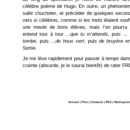
célèbre poème de Hugo. En outre, un phénomène
salle chuchoter, et précéder de quelques secon
vers si célèbres, comme si les mots étaient souff
une meute de bons élèves, mais l’on pourra 
entend tour à tour ...
que tu m’attends,
puis ...
tombe,
puis
...de houx vert,
puis
de bruyère en
Sortie.
Je me lève rapidement pour passer à temps dans l
crainte (absurde, je le saurai bientôt) de rater FR
Accueil
|
Plan
|
Contacts
|
RSS
|
Mailing-list