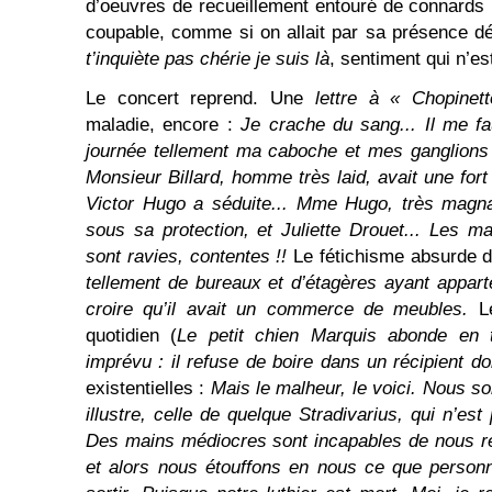
d’oeuvres de recueillement entouré de connards 
coupable, comme si on allait par sa présence déf
t’inquiète pas chérie je suis là
, sentiment qui n’est
Le concert reprend. Une
lettre à « Chopinet
maladie, encore :
Je crache du sang... Il me fa
journée tellement ma caboche et mes ganglions
Monsieur Billard, homme très laid, avait une for
Victor Hugo a séduite... Mme Hugo, très magna
sous sa protection, et Juliette Drouet... Les 
sont ravies, contentes !!
Le fétichisme absurde 
tellement de bureaux et d’étagères ayant appart
croire qu’il avait un commerce de meubles.
L
quotidien (
Le petit chien Marquis abonde en tra
imprévu : il refuse de boire dans un récipient do
existentielles :
Mais le malheur, le voici. Nous s
illustre, celle de quelque Stradivarius, qui n’est
Des mains médiocres sont incapables de nous re
et alors nous étouffons en nous ce que personn