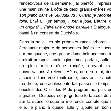
rendez-vous de la semaine, j’ai bientôt l’impres
une main divine à côté de deux grands-mères vo
son piano dans le Suuuuuuud ! Quand je raconte
folle. Et là !...
(un temps) ...
ben
il joue.
L’autre, 
un original... Faire une chose pareille !
Dialogue
banal à un concert de Duchâble.
Dans la salle, les six premiers rangs arborent u
écrasante majorité de personnes âgées se succè
sur ma gauche, une grosse dame boit une canett
croirait presque, sociologiquement parlant, sall
en plein milieu d’une rangée, croyant m
conversations à relever. Hélas, derrière moi, d
alsacien d’une voix tonitruante, couvrant les au
ma droite, une adolescente fait passer le temps e
boucles des O et des P du programme, puis en 
signature. Désoeuvrée, je griffone le fauteuil de
sur la scène lorsque je me rends compte que m
elle, le piano à queue. Elle y ajoute un bo