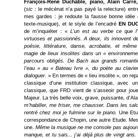
François-René Duchâble, piano, Alain Carré
(
sic :
le mécénat n’a pas payé la relecture) entr
mes gardes : je redoute la fausse bonne idée 
texte-musique), et le style de l’encadré
EN DU
de m’inquiéter :
« L’un est au verbe ce que l’
virtuoses et passionnés. A deux, ils innovent 
poésie, littérature, danse, acrobatie, et même
magie de lieux insolites dans un « environneme
parcours obligés. De Bach aux grands romanti
l’eau » au « Bateau Ivre », du poète au clavier,
dialoguer
. » En termes de « lieu insolite », on rep
classique d’une institution classique, avec u
classique, que FRD vient de s’asseoir pour joue
Majeur. La très belle voix, grave, puissante, d’Al
m’habiller, me friser, me chausser. Dans les sa
rentré chez moi je fulmine sur le piano.
Une Etud
correspondance de Chopin, une autre Etude. Mes
une.
Même la musique ne me console pas aujourd’
manque, et tu sais... j’ai déjà plus de vingt ans