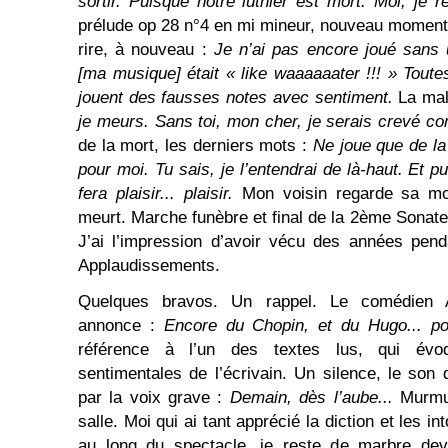
sortir. Puisque notre luthier est mort. Moi, je 
prélude op 28 n°4 en mi mineur, nouveau moment 
rire, à nouveau :
Je n’ai pas encore joué sans
[ma musique] était « like waaaaaater !!! » Toute
jouent des fausses notes avec sentiment.
La mal
je meurs. Sans toi, mon cher, je serais crevé 
de la mort, les derniers mots :
Ne joue que de la
pour moi. Tu sais, je l’entendrai de là-haut. Et pu
fera plaisir... plaisir.
Mon voisin regarde sa mo
meurt. Marche funèbre et final de la 2ème Sonate
J’ai l’impression d’avoir vécu des années pen
Applaudissements.
Quelques bravos. Un rappel. Le comédien A
annonce :
Encore du Chopin, et du Hugo... p
référence à l’un des textes lus, qui évo
sentimentales de l’écrivain. Un silence, le son 
par la voix grave :
Demain, dès l’aube...
Murmu
salle. Moi qui ai tant apprécié la diction et les in
au long du spectacle, je reste de marbre deva