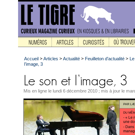
Accueil
>
Articles
>
Actualité
>
Feuilleton d’actualité
>
Le
l’image, 3
Mis en ligne le lundi 6 décembre 2010 ; mis à jour le ma
PAR
LÆ
DU MÊM
-
« Le r
une do
-
Dans 
manag