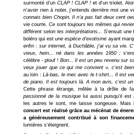
surmonté d’un
CLAP ! CLAP !
et d’un triolet. A
n’avoir rien à noter, j’entends derrière moi une v
connais bien Chopin. Il n’a pas fait deux cent oe
vie courte. Ce sont toujours les mêmes qui revien
différent selon les interprétations...
S’ensuit une 
boléro qui est
une espèce d’exotisme
ayant mar
enfin :
sur internet, à Duchâble, j’ai vu sa vie. C
vieux, hein... né dans les années 1950 ;
s’en
célèbre - plouf !
Bon... Il est un peu revenu sur sa 
veux jouer que ce qui me convient », c’est bien
au loin :
Là-bas, le mec avec le t-shirt... Il est 
de piano. Il est toujours là. A mon avis, c’est 
Cette phrase étrange, mêlée à la drôle de f
passionné de la musique
lui aussi puisqu’il e
les autres le sont, me laisse songeuse. Mai
concert est réalisé grâce au mécénat de
énere
a généreusement contribué à son financem
lumières s’éteignent.