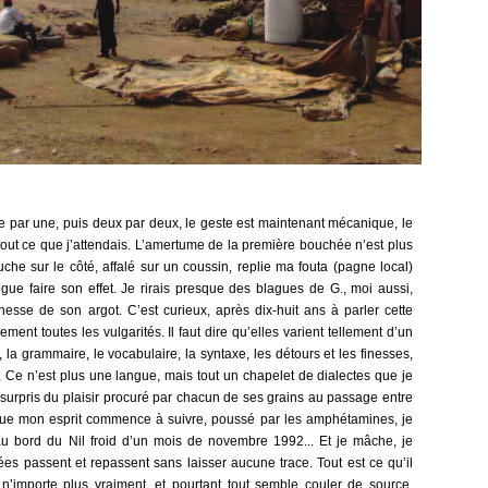
une par une, puis deux par deux, le geste est maintenant mécanique, le
tout ce que j’attendais. L’amertume de la première bouchée n’est plus
che sur le côté, affalé sur un coussin, replie ma fouta (pagne local)
gue faire son effet. Je rirais presque des blagues de G., moi aussi,
nesse de son argot. C’est curieux, après dix-huit ans à parler cette
ment toutes les vulgarités. Il faut dire qu’elles varient tellement d’un
 la grammaire, le vocabulaire, la syntaxe, les détours et les finesses,
ns. Ce n’est plus une langue, mais tout un chapelet de dialectes que je
 surpris du plaisir procuré par chacun de ses grains au passage entre
ue mon esprit commence à suivre, poussé par les amphétamines, je
au bord du Nil froid d’un mois de novembre 1992... Et je mâche, je
s passent et repassent sans laisser aucune trace. Tout est ce qu’il
n’importe plus vraiment, et pourtant tout semble couler de source.