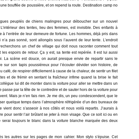
ité, une bouffée de poussière, et on repend la route. Destination camp no
vagues peuplés de chiens malingres pour déboucher sur un nouvel
L’intérieur des tentes, lieu des femmes, est invisible. Des enfants à
ire à l’entrée de leur demeure de fortune. Les hommes, déjà pris dans
 n’a pas sonné, sont allongés sous l’auvent de leur tente. L’endroit
echerchons un chef de village qui doit nous raconter comment tout
 et les espoirs de retour. Ça y est, sa tente est repérée. Il est lui aussi
ui. La scène est douce, on aurait presque envie de repartir sans le
re sur son tapis poussiéreux pour l’écouter dévider son histoire, de
 café, de respirer difficilement à cause de la chaleur, de sentir un filet
es et de frémir en sentant la fraîcheur infime quand la brise le fait
collègue lui dit de monter dans la voiture pour aller se mettre dans un
e passe par la tête de le contredire et de sauter hors de la voiture pour
uvent. Mais je n’en fais rien. Je me dis, un peu condescendent, que le
sser quelque temps dans l’atmosphère réfrigérée d’un des bureaux de
 vient donc s’asseoir à nos côtés et nous voilà repartis. J’aurais à
re pour sentir l’air brûlant se jeter à mon visage. Que ce soit ici ou en
je serai toujours le blanc dans la voiture blanche marquée des deux
s les autres sur les pages de mon cahier. Mon stylo s’épuise. Cet