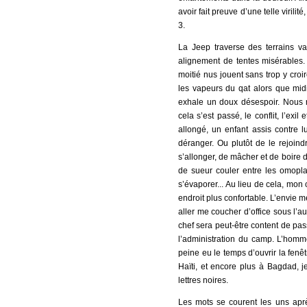
avoir fait preuve d’une telle viril
3.
La Jeep traverse des terrains 
alignement de tentes misérables. 
moitié nus jouent sans trop y cro
les vapeurs du qat alors que midi
exhale un doux désespoir. Nous r
cela s’est passé, le conflit, l’exil
allongé, un enfant assis contre l
déranger. Ou plutôt de le rejoind
s’allonger, de mâcher et de boire du
de sueur couler entre les omoplat
s’évaporer... Au lieu de cela, mon 
endroit plus confortable. L’envie m
aller me coucher d’office sous l’a
chef sera peut-être content de pa
l’administration du camp. L’homme
peine eu le temps d’ouvrir la fenêt
Haïti, et encore plus à Bagdad, 
lettres noires.
Les mots se courent les uns aprè