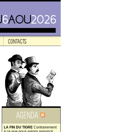
LA FIN DU TIGRE
Contrairement
à ce que nous avions annoncé