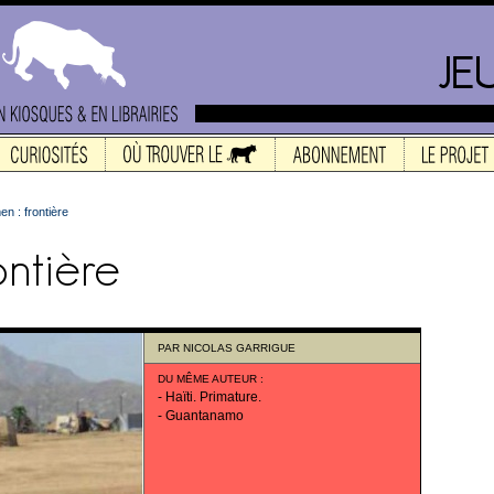
n : frontière
PAR
NICOLAS GARRIGUE
DU MÊME AUTEUR
:
-
Haïti. Primature.
-
Guantanamo