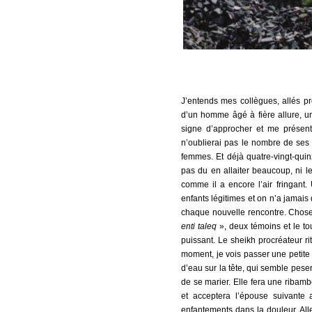
J’entends mes collègues, allés pr
d’un homme âgé à fière allure, un
signe d’approcher et me présen
n’oublierai pas le nombre de ses 
femmes. Et déjà quatre-vingt-quinz
pas du en allaiter beaucoup, ni l
comme il a encore l’air fringant
enfants légitimes et on n’a jamais 
chaque nouvelle rencontre. Chose a
enti taleq
», deux témoins et le tour
puissant. Le sheikh procréateur r
moment, je vois passer une petite 
d’eau sur la tête, qui semble peser
de se marier. Elle fera une ribam
et acceptera l’épouse suivante 
enfantements dans la douleur. All