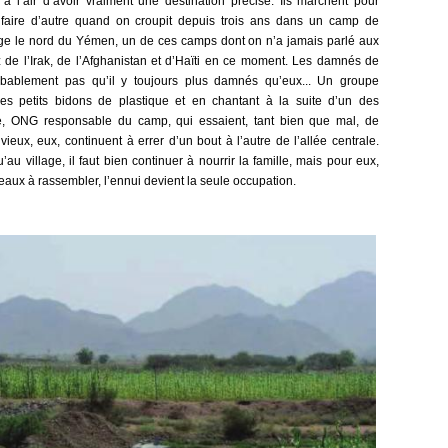
a l’air d’avoir vraiment une destination précise. Ils marchent pour
 faire d’autre quand on croupit depuis trois ans dans un camp de
vage le nord du Yémen, un de ces camps dont on n’a jamais parlé aux
 de l’Irak, de l’Afghanistan et d’Haïti en ce moment. Les damnés de
obablement pas qu’il y toujours plus damnés qu’eux... Un groupe
es petits bidons de plastique et en chantant à la suite d’un des
e, ONG responsable du camp, qui essaient, tant bien que mal, de
vieux, eux, continuent à errer d’un bout à l’autre de l’allée centrale.
au village, il faut bien continuer à nourrir la famille, mais pour eux,
eaux à rassembler, l’ennui devient la seule occupation.