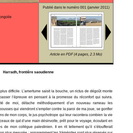
Publié dans le
numéro 001
(janvier 2011)
ongolie
Article en PDF (4 pages, 2.3 Mo)
Harradh, frontière saoudienne
 plus difficile. L’amertume saisit la bouche, un rictus de dégoût monte
r, passer l’épreuve en pensant à la promesse du réconfort qui suivra.
côté de moi, détache méthodiquement d’un nouveau rameau les
ousses qui viendront s’empiler contre la paroi de ma joue, se gonfler
coins de mon corps, le jus psychotrope qui leur racontera combien la vie
rceaux de qat d’une main désinvolte, prêt pour le voyage, écoutant en
 de mon collègue palestinien. Il en rit tellement qu’il s’étoufferait
açon plus mesurée ; apparemment les Yéménites sont plus réservés sur