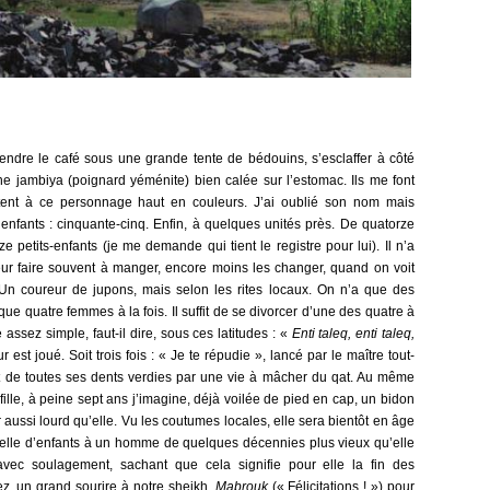
endre le café sous une grande tente de bédouins, s’esclaffer à côté
e jambiya (poignard yéménite) bien calée sur l’estomac. Ils me font
tent à ce personnage haut en couleurs. J’ai oublié son nom mais
enfants : cinquante-cinq. Enfin, à quelques unités près. De quatorze
e petits-enfants (je me demande qui tient le registre pour lui). Il n’a
eur faire souvent à manger, encore moins les changer, quand on voit
. Un coureur de jupons, mais selon les rites locaux. On n’a que des
que quatre femmes à la fois. Il suffit de se divorcer d’une des quatre à
ssez simple, faut-il dire, sous ces latitudes : «
Enti taleq, enti taleq,
 est joué. Soit trois fois : « Je te répudie », lancé par le maître tout-
it de toutes ses dents verdies par une vie à mâcher du qat. Au même
fille, à peine sept ans j’imagine, déjà voilée de pied en cap, un bidon
 aussi lourd qu’elle. Vu les coutumes locales, elle sera bientôt en âge
belle d’enfants à un homme de quelques décennies plus vieux qu’elle
avec soulagement, sachant que cela signifie pour elle la fin des
ez, un grand sourire à notre sheikh,
Mabrouk
(« Félicitations ! ») pour