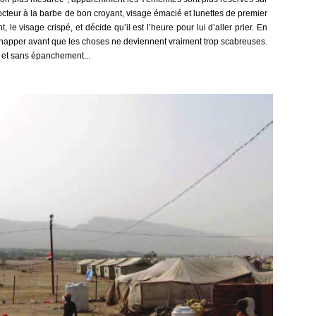
octeur à la barbe de bon croyant, visage émacié et lunettes de premier
 le visage crispé, et décide qu’il est l’heure pour lui d’aller prier. En
’échapper avant que les choses ne deviennent vraiment trop scabreuses.
it et sans épanchement...