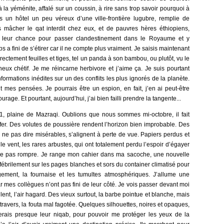
à la yéménite, affalé sur un coussin, à rire sans trop savoir pourquoi à
 un hôtel un peu véreux d’une ville-frontière lugubre, remplie de
 mâcher le qat interdit chez eux, et de pauvres hères éthiopiens,
t leur chance pour passer clandestinement dans le Royaume et y
s a fini de s’étirer car il ne compte plus vraiment. Je saisis maintenant
ectement feuilles et tiges, tel un panda à son bambou, ou plutôt, vu le
neux chétif. Je me réincarne herbivore et j’aime ça. Je suis pourtant
informations inédites sur un des conflits les plus ignorés de la planète.
t mes pensées. Je pourrais être un espion, en fait, j’en ai peut-être
rage. Et pourtant, aujourd’hui, j’ai bien failli prendre la tangente...
, plaine de Mazraqi. Oublions que nous sommes mi-octobre, il fait
fer. Des volutes de poussière rendent l’horizon bien improbable. Des
 ne pas dire misérables, s’alignent à perte de vue. Papiers perdus et
e vent, les rares arbustes, qui ont totalement perdu l’espoir d’égayer
r ne pas rompre. Je range mon cahier dans ma sacoche, une nouvelle
ébrilement sur les pages blanches et sors du container climatisé pour
gement, la fournaise et les tumultes atmosphériques. J’allume une
ar mes collègues n’ont pas fini de leur côté. Je vois passer devant moi
nt, l’air hagard. Des vieux surtout, la barbe pointue et blanche, mais
ravers, la fouta mal fagotée. Quelques silhouettes, noires et opaques,
erais presque leur niqab, pour pouvoir me protéger les yeux de la