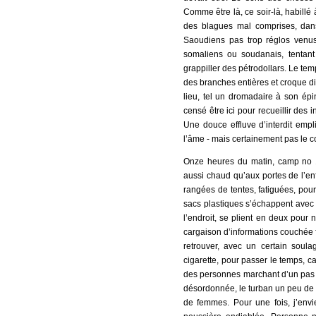
Comme être là, ce soir-là, habillé 
des blagues mal comprises, dans
Saoudiens pas trop réglos venus
somaliens ou soudanais, tentan
grappiller des pétrodollars. Le temp
des branches entières et croque dir
lieu, tel un dromadaire à son épi
censé être ici pour recueillir des 
Une douce effluve d’interdit empli
l’âme - mais certainement pas le cou
Onze heures du matin, camp no 1
aussi chaud qu’aux portes de l’en
rangées de tentes, fatiguées, pour
sacs plastiques s’échappent avec l
l’endroit, se plient en deux pou
cargaison d’informations couchée f
retrouver, avec un certain soula
cigarette, pour passer le temps, c
des personnes marchant d’un pas le
désordonnée, le turban un peu de t
de femmes. Pour une fois, j’envi