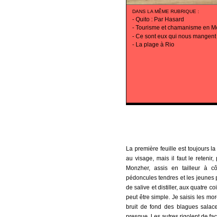
DANS LA MÊME RUBRIQUE
:
-
Quito : Par Hasard
-
Tourisme et chamanisme en M
-
Ce sont eux qui nous mangent
-
La plage à Rio
La première feuille est toujours la
au visage, mais il faut le reteni
Monzher, assis en tailleur à 
pédoncules tendres et les jeunes p
de salive et distiller, aux quatre 
peut être simple. Je saisis les mo
bruit de fond des blagues salaces
presque. Les autres rigolent de f