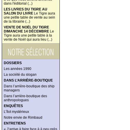
dans l'éditorial (...)
LES LIVRES DU TIGRE AU
SALON DU LIVRE
Le Tigre aura
une petite table de vente au sein
de la librairie (...)
VENTE DE NOËL DU TIGRE
DIMANCHE 14 DÉCEMBRE
Le
Tigre aura une petite table à la
vente de Noël qui aura lieu (...)
DOSSIERS
Les années 1990
La société du slogan
DANS L’ARRIÈRE-BOUTIQUE
Dans l’arrière-boutique des ship
managers
Dans l’arrière-boutique des
anthropologues
ENQUÊTES
L’îlot mystérieux
Notre envie de Rimbaud
ENTRETIENS
« J’arrive à faire face à à peu près