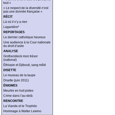
tout »
« Le respect de la diversité n’est
pas une donnée française »
RÉCIT
Là où il n’y a rien
Lagardère²
REPORTAGES
Le dernier catholique heureux
Une audience à la Cour nationale
du droit d’asile
ANALYSE
Grothendieck mon trésor
(national)
Éthiopie et Djibouti, sang mêlé
DISETTE
Le museau de la taupe
Disette (juin 2011)
ÉNIGMES
Meurtre en huit pistes
Crime dans l’au-delà
RENCONTRE
La Viande et le Trophée
Hommage à Walter Lewino