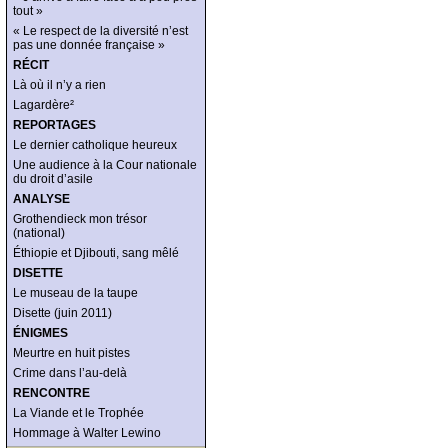
tout »
« Le respect de la diversité n’est
pas une donnée française »
RÉCIT
Là où il n’y a rien
Lagardère²
REPORTAGES
Le dernier catholique heureux
Une audience à la Cour nationale
du droit d’asile
ANALYSE
Grothendieck mon trésor
(national)
Éthiopie et Djibouti, sang mêlé
DISETTE
Le museau de la taupe
Disette (juin 2011)
ÉNIGMES
Meurtre en huit pistes
Crime dans l’au-delà
RENCONTRE
La Viande et le Trophée
Hommage à Walter Lewino