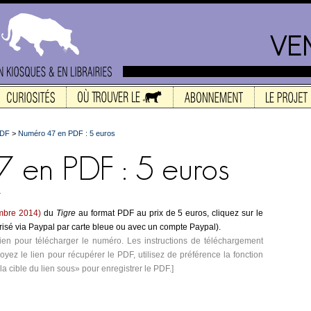
PDF
>
Numéro 47 en PDF : 5 euros
.
mbre 2014)
du
Tigre
au format PDF au prix de 5 euros, cliquez sur le
isé via Paypal par carte bleue ou avec un compte Paypal).
ien pour télécharger le numéro. Les instructions de téléchargement
yez le lien pour récupérer le PDF, utilisez de préférence la fonction
r la cible du lien sous» pour enregistrer le PDF.]