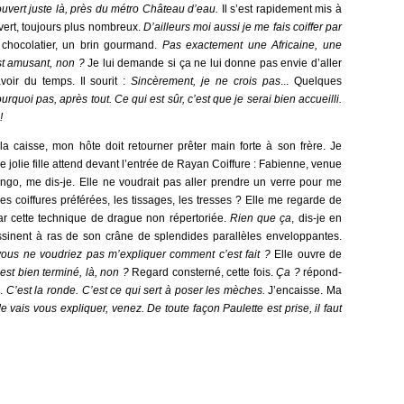
 ouvert juste là, près du métro Château d’eau.
Il s’est rapidement mis à
uvert, toujours plus nombreux.
D’ailleurs moi aussi je me fais coiffer par
 chocolatier, un brin gourmand.
Pas exactement une Africaine, une
st amusant, non ?
Je lui demande si ça ne lui donne pas envie d’aller
voir du temps. Il sourit :
Sincèrement, je ne crois pas
... Quelques
quoi pas, après tout. Ce qui est sûr, c’est que je serai bien accueilli.
!
 la caisse, mon hôte doit retourner prêter main forte à son frère. Je
une jolie fille attend devant l’entrée de Rayan Coiffure : Fabienne, venue
Bingo, me dis-je. Elle ne voudrait pas aller prendre un verre pour me
es coiffures préférées, les tissages, les tresses ? Elle me regarde de
ar cette technique de drague non répertoriée.
Rien que ça
, dis-je en
essinent à ras de son crâne de splendides parallèles enveloppantes.
 vous ne voudriez pas m’expliquer comment c’est fait ?
Elle ouvre de
est bien terminé, là, non ?
Regard consterné, cette fois.
Ça ?
répond-
.
C’est la ronde. C’est ce qui sert à poser les mèches.
J’encaisse. Ma
Je vais vous expliquer, venez. De toute façon Paulette est prise, il faut