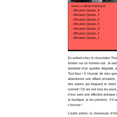
DANS LA MÊME RUBRIQUE
:
-
Africaine Queen, 8
-
Africaine Queen, 7
-
Africaine Queen, 6
-
Africaine Queen, 5
-
Africaine Queen, 4
-
Africaine Queen, 2
-
Africaine Queen, 1
En entrant chez le chocolatier Thol
tomber sur un homme usé. Je sais q
lassitude d’un quartier dégradé,
Tout faux ! À l’écoute de mes quest
abandonne une affaire prospère, p
des salons qui traquent le client
connaît ! On les voit tous les jour
d’eux avec une affection presque 
la boutique, je les préviens. S’il a
c’est eux !
L’autre police, la chasseuse d’irr