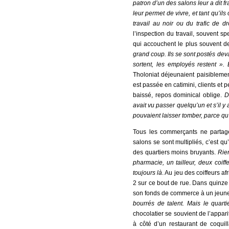
patron d’un des salons leur a dit 
leur permet de vivre, et tant qu’ils
travail au noir ou du trafic de 
l’inspection du travail, souvent sp
qui accouchent le plus souvent 
grand coup. Ils se sont postés deva
sortent, les employés restent ».
Tholoniat déjeunaient paisibleme
est passée en catimini, clients et
baissé, repos dominical oblige.
D
avait vu passer quelqu’un et s’il y a
pouvaient laisser tomber, parce qu’
Tous les commerçants ne partage
salons se sont multipliés, c’est q
des quartiers moins bruyants.
Rien
pharmacie, un tailleur, deux coif
toujours là
. Au jeu des coiffeurs a
2 sur ce bout de rue. Dans quinze
son fonds de commerce à un jeune 
bourrés de talent. Mais le quarti
chocolatier se souvient de l’apparit
à côté d’un restaurant de coqui