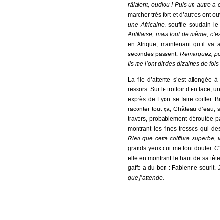
râlaient, oudiou ! Puis un autre a
marcher très fort et d’autres ont o
une Africaine
,
souffle soudain le
Antillaise, mais tout de même, c’e
en Afrique, maintenant qu’il va a
secondes passent.
Remarquez, pour
Ils me l’ont dit des dizaines de fois 
La file d’attente s’est allongée à
ressors. Sur le trottoir d’en face, 
exprès de Lyon se faire coiffer. 
raconter tout ça, Château d’eau, s
travers, probablement déroutée p
montrant les fines tresses qui d
Rien que cette coiffure superbe,
grands yeux qui me font douter.
C’
elle en montrant le haut de sa tête
gaffe a du bon : Fabienne sourit.
que j’attende.