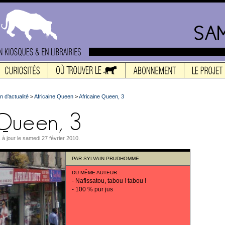
n d’actualité
>
Africaine Queen
>
Africaine Queen, 3
 à jour le samedi 27 février 2010.
PAR
SYLVAIN PRUDHOMME
DU MÊME AUTEUR
:
-
Nafissatou, tabou ! tabou !
-
100 % pur jus