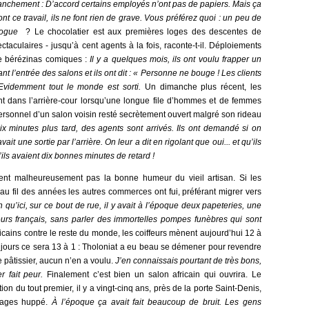
franchement : D’accord certains employés n’ont pas de papiers. Mais ça
 ont ce travail, ils ne font rien de grave. Vous préférez quoi : un peu de
drogue
? Le chocolatier est aux premières loges des descentes de
ectaculaires - jusqu’à cent agents à la fois, raconte-t-il. Déploiements
de bérézinas comiques :
Il
y a quelques mois, ils ont voulu frapper un
nt l’entrée des salons et ils ont dit : « Personne ne bouge ! Les clients
 Evidemment tout le monde est sorti.
Un dimanche plus récent, les
nt dans l’arrière-cour lorsqu’une longue file d’hommes et de femmes
 personnel d’un salon voisin resté secrètement ouvert malgré son rideau
ix minutes plus tard, des agents sont arrivés. Ils ont demandé si on
vait une sortie par l’arrière. On leur a dit en rigolant que oui... et qu’ils
ils avaient dix bonnes minutes de retard !
nt malheureusement pas la bonne humeur du vieil artisan. Si les
u’au fil des années les autres commerces ont fui, préférant migrer vers
 qu’ici, sur ce bout de rue, il y avait à l’époque deux papeteries, une
feurs français, sans parler des immortelles pompes funèbres qui sont
fricains contre le reste du monde, les coiffeurs mènent aujourd’hui 12 à
 jours ce sera 13 à 1 : Tholoniat a eu beau se démener pour revendre
pâtissier, aucun n’en a voulu.
J’en connaissais pourtant de très bons,
er fait peur.
Finalement c’est bien un salon africain qui ouvrira. Le
ion du tout premier, il y a vingt-cinq ans, près de la porte Saint-Denis,
llages huppé.
À l’époque ça avait fait beaucoup de bruit. Les gens