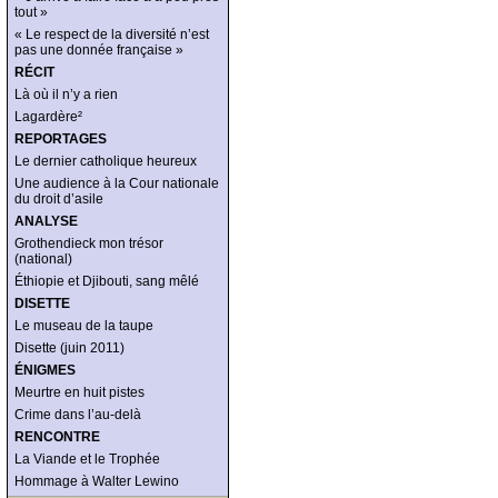
tout »
« Le respect de la diversité n’est
pas une donnée française »
RÉCIT
Là où il n’y a rien
Lagardère²
REPORTAGES
Le dernier catholique heureux
Une audience à la Cour nationale
du droit d’asile
ANALYSE
Grothendieck mon trésor
(national)
Éthiopie et Djibouti, sang mêlé
DISETTE
Le museau de la taupe
Disette (juin 2011)
ÉNIGMES
Meurtre en huit pistes
Crime dans l’au-delà
RENCONTRE
La Viande et le Trophée
Hommage à Walter Lewino