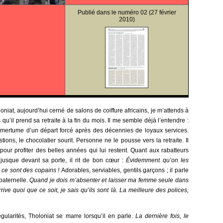
Publié dans le
numéro 02
(27 février
2010)
oniat, aujourd’hui cerné de salons de coiffure africains, je m’attends à
u’il prend sa retraite à la fin du mois. Il me semble déjà l’entendre :
 amertume d’un départ forcé après des décennies de loyaux services.
ions, le chocolatier sourit. Personne ne le pousse vers la retraite. Il
our profiter des belles années qui lui restent. Quant aux rabatteurs
 jusque devant sa porte, il rit de bon cœur :
Évidemment qu’on les
s, ce sont des copains !
Adorables, serviables, gentils garçons ; il parle
paternelle.
Quand je dois m’absenter et laisser ma femme seule dans
rrive quoi que ce soit, je sais qu’ils sont là. La meilleure des polices,
égularités, Tholoniat se marre lorsqu’il en parle.
La dernière fois, le