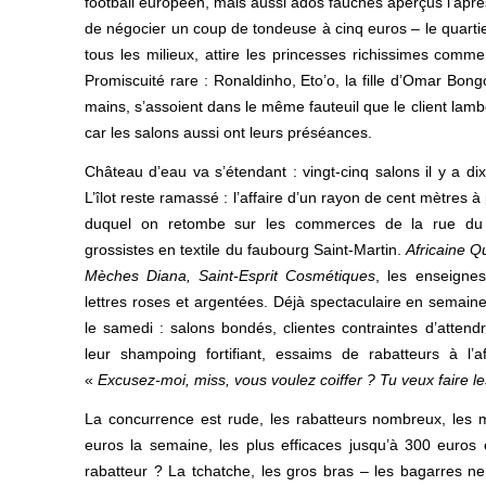
football européen, mais aussi ados fauchés aperçus l’apr
de négocier un coup de tondeuse à cinq euros – le quartier
tous les milieux, attire les princesses richissimes comme
Promiscuité rare : Ronaldinho, Eto’o, la fille d’Omar Bon
mains, s’assoient dans le même fauteuil que le client lamb
car les salons aussi ont leurs préséances.
Château d’eau va s’étendant : vingt-cinq salons il y a dix
L’îlot reste ramassé : l’affaire d’un rayon de cent mètres 
duquel on retombe sur les commerces de la rue du 
grossistes en textile du faubourg Saint-Martin.
Africaine Q
Mèches Diana, Saint-Esprit Cosmétiques
, les enseigne
lettres roses et argentées. Déjà spectaculaire en semaine,
le samedi : salons bondés, clientes contraintes d’attendr
leur shampoing fortifiant, essaims de rabatteurs à l’a
«
Excusez-moi, miss, vous voulez coiffer ? Tu veux faire l
La concurrence est rude, les rabatteurs nombreux, les
euros la semaine, les plus efficaces jusqu’à 300 euros
rabatteur ? La tchatche, les gros bras – les bagarres ne