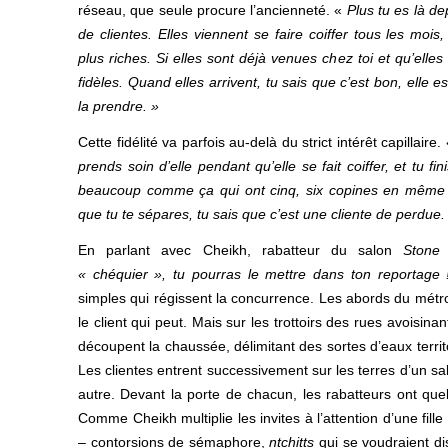
réseau, que seule procure l’ancienneté. «
Plus tu es là d
de clientes. Elles viennent se faire coiffer tous les mois
plus riches. Si elles sont déjà venues chez toi et qu’elles 
fidèles. Quand elles arrivent, tu sais que c’est bon, elle e
la prendre. »
Cette fidélité va parfois au-delà du strict intérêt capillaire.
prends soin d’elle pendant qu’elle se fait coiffer, et tu fin
beaucoup comme ça qui ont cinq, six copines en même t
que tu te sépares, tu sais que c’est une cliente de perdue.
En parlant avec Cheikh, rabatteur du salon
Stone
« chéquier », tu pourras le mettre dans ton reportage 
simples qui régissent la concurrence. Les abords du métro
le client qui peut. Mais sur les trottoirs des rues avoisinan
découpent la chaussée, délimitant des sortes d’eaux terri
Les clientes entrent successivement sur les terres d’un sal
autre. Devant la porte de chacun, les rabatteurs ont que
Comme Cheikh multiplie les invites à l’attention d’une fill
– contorsions de sémaphore,
ntchitts
qui se voudraient dis