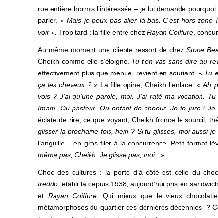
rue entière hormis l’intéressée – je lui demande pourquoi 
parler. «
Mais je peux pas aller là-bas. C’est hors zone !
voir ».
Trop tard : la fille entre chez
Rayan Coiffure
, concur
Au même moment une cliente ressort de chez
Stone Be
Cheikh comme elle s’éloigne.
Tu t’en vas sans dire au re
effectivement plus que menue, revient en souriant. «
Tu 
ça les cheveux ? »
La fille opine, Cheikh l’enlace. «
Ah pe
vois ? J’ai qu’une parole, moi. J’ai raté ma vocation. Tu 
Imam. Ou pasteur. Ou enfant de choeur. Je te jure ! Je
éclate de rire, ce que voyant, Cheikh fronce le sourcil, thé
glisser la prochaine fois, hein ? Si tu glisses, moi aussi je
l’anguille – en gros filer à la concurrence. Petit format lè
même pas, Cheikh. Je glisse pas, moi
.
»
Choc des cultures : la porte d’à côté est celle du choc
freddo
, établi là depuis 1938, aujourd’hui pris en sandwic
et
Rayan Coiffure
. Qui mieux que le vieux chocolati
métamorphoses du quartier ces dernières décennies ? C