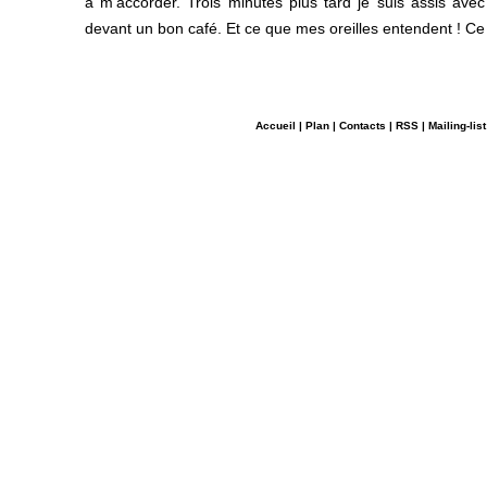
à m’accorder. Trois minutes plus tard je suis assis avec
devant un bon café. Et ce que mes oreilles entendent ! Ce 
Accueil
|
Plan
|
Contacts
|
RSS
|
Mailing-list