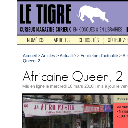
Accueil
>
Articles
>
Actualité
>
Feuilleton d’actualité
>
Af
Queen, 2
Mis en ligne le mercredi 10 mars 2010 ; mis à jour le ven
PAR
SY
DU MÊM
-
Nafiss
-
100 %